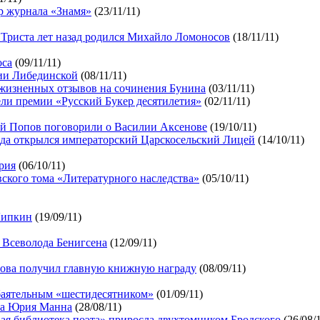
р журнала «Знамя»
(23/11/11)
». Триста лет назад родился Михайло Ломоносов
(18/11/11)
оса
(09/11/11)
ии Либединской
(08/11/11)
ижизненных отзывов на сочинения Бунина
(03/11/11)
ели премии «Русский Букер десятилетия»
(02/11/11)
й Попов поговорили о Василии Аксенове
(19/10/11)
ода открылся императорский Царскосельский Лицей
(14/10/11)
рия
(06/10/11)
вского тома «Литературного наследства»
(05/10/11)
Липкин
(19/09/11)
 Всеволода Бенигсена
(12/09/11)
нова получил главную книжную награду
(08/09/11)
обаятельным «шестидесятником»
(01/09/11)
ма Юрия Манна
(28/08/11)
ая библиотека поэта» приросла двухтомником Бродского
(26/08/