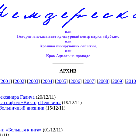
или
Говорит и показывает культурный центр парка «Дубки»,
или
Хроника пикирующих событий,
или
Крок Адилов на проводе
АРХИВ
[
2001
] [
2002
] [
2003
] [
2004
] [
2005
] [
2006
] [
2007
] [
2008
] [
2009
] [
2010
лександра Галича
(20/12/11)
т с грифом «Виктор Пелевин»
(19/12/11)
 больничный дневник
(15/12/11)
ии «Большая книга»
(01/12/11)
1/11)