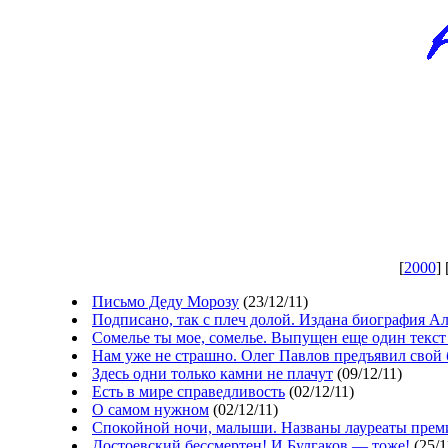
[
2000
] 
Письмо Деду Морозу
(23/12/11)
Подписано, так с плеч долой. Издана биография А
Сомелье ты мое, сомелье. Выпущен еще один текс
Нам уже не страшно. Олег Павлов предъявил свой
Здесь одни только камни не плачут
(09/12/11)
Есть в мире справедливость
(02/12/11)
О самом нужном
(02/12/11)
Спокойной ночи, малыши. Названы лауреаты прем
Достоевский бессмертен! И Булгаков — тоже!
(25/1