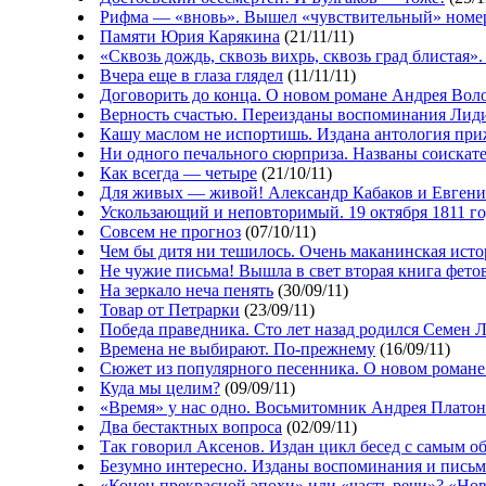
Рифма — «вновь». Вышел «чувствительный» номе
Памяти Юрия Карякина
(21/11/11)
«Сквозь дождь, сквозь вихрь, сквозь град блистая
Вчера еще в глаза глядел
(11/11/11)
Договорить до конца. О новом романе Андрея Вол
Верность счастью. Переизданы воспоминания Лид
Кашу маслом не испортишь. Издана антология пр
Ни одного печального сюрприза. Названы соискат
Как всегда — четыре
(21/10/11)
Для живых — живой! Александр Кабаков и Евгени
Ускользающий и неповторимый. 19 октября 1811 г
Совсем не прогноз
(07/10/11)
Чем бы дитя ни тешилось. Очень маканинская исто
Не чужие письма! Вышла в свет вторая книга фето
На зеркало неча пенять
(30/09/11)
Товар от Петрарки
(23/09/11)
Победа праведника. Сто лет назад родился Семен 
Времена не выбирают. По-прежнему
(16/09/11)
Сюжет из популярного песенника. О новом романе
Куда мы целим?
(09/09/11)
«Время» у нас одно. Восьмитомник Андрея Плато
Два бестактных вопроса
(02/09/11)
Так говорил Аксенов. Издан цикл бесед с самым 
Безумно интересно. Изданы воспоминания и пись
«Конец прекрасной эпохи» или «часть речи»? «Нов