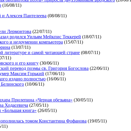
о
(16/08/11)
 и Алексея Пантелеева
(08/08/11)
бели Лермонтова
(22/07/11)
 назад родился Уильям Мейкпис Теккерей
(18/07/11)
ского и недоумении компьютера
(15/07/11)
орина
(13/07/11)
ой литературе и самой читающей стране
(08/07/11)
07/11)
вского и его книгу
(30/06/11)
ский перевод поэмы св. Григория Богослова
(22/06/11)
д умер Максим Горький
(17/06/11)
кого издано полностью
(16/06/11)
а Белинского
(10/06/11)
ахара Прилепина «Черная обезьяна»
(30/05/11)
ва Ходасевича
(27/05/11)
и «Большая книга»
(26/05/11)
 пополнилась томом Константина Фофанова
(19/05/11)
/11)