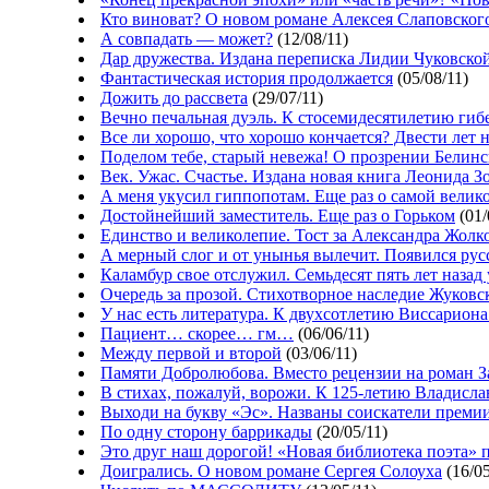
Кто виноват? О новом романе Алексея Слаповског
А совпадать — может?
(12/08/11)
Дар дружества. Издана переписка Лидии Чуковской
Фантастическая история продолжается
(05/08/11)
Дожить до рассвета
(29/07/11)
Вечно печальная дуэль. К стосемидесятилетию ги
Все ли хорошо, что хорошо кончается? Двести лет
Поделом тебе, старый невежа! О прозрении Белин
Век. Ужас. Счастье. Издана новая книга Леонида З
А меня укусил гиппопотам. Еще раз о самой велик
Достойнейший заместитель. Еще раз о Горьком
(01/
Единство и великолепие. Тост за Александра Жолко
А мерный слог и от унынья вылечит. Появился рус
Каламбур свое отслужил. Семьдесят пять лет наза
Очередь за прозой. Стихотворное наследие Жуковс
У нас есть литература. К двухсотлетию Виссарион
Пациент… скорее… гм…
(06/06/11)
Между первой и второй
(03/06/11)
Памяти Добролюбова. Вместо рецензии на роман З
В стихах, пожалуй, ворожи. К 125-летию Владисла
Выходи на букву «Эс». Названы соискатели преми
По одну сторону баррикады
(20/05/11)
Это друг наш дорогой! «Новая библиотека поэта»
Доигрались. О новом романе Сергея Солоуха
(16/05