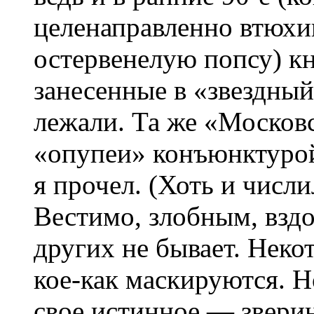
целенаправленно втюхи
остервенелую попсу) кн
занесенные в «звездный
лежали. Та же «Московск
«опупеи» конъюнктурой
я прочел. (Хоть и числ
Вестимо, злобным, вз
других не бывает. Некот
кое-как маскируются. Н
свое истинное — звер