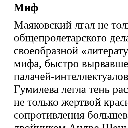
Миф
Маяковский лгал не тол
общепролетарского дел
своеобразной «литерат
мифа, быстро вырвавше
палачей-интеллектуалов
Гумилева легла тень рас
не только жертвой крас
сопротивления большев
двойником Андре Шенье