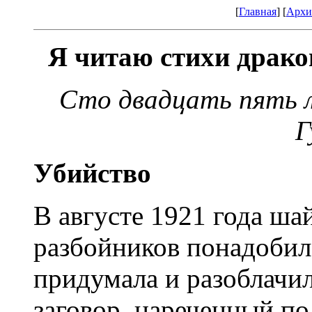
[
Главная
] [
Архи
Я читаю стихи драко
Сто двадцать пять л
Г
Убийство
В августе 1921 года ша
разбойников понадобил
придумала и разоблачи
заговор, нареченный п