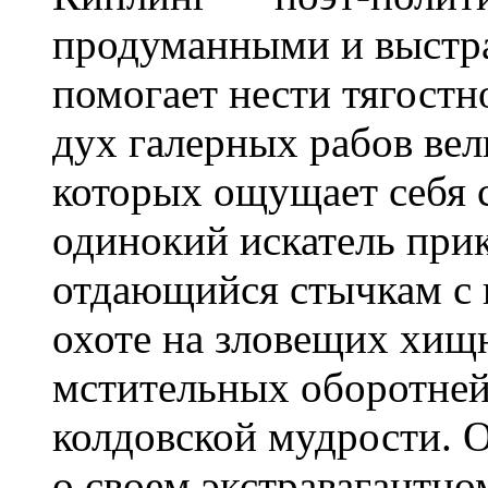
продуманными и выстр
помогает нести тягостн
дух галерных рабов ве
которых ощущает себя 
одинокий искатель при
отдающийся стычкам с 
охоте на зловещих хищ
мстительных оборотней
колдовской мудрости. О
о своем экстравагантно