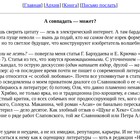
[
Главная
] [
Архив
] [
Книга
] [
Письмо послать
]
А совпадать — может?
шь сверить цитату — лезь в электрический интернет. А там барда
хота пуще неволи — вынь да подай, кто
на самом деле
изрек форму
 но то светлое будущее, что конструируют изобретатель волшеб
или не лезть?
— повергла меня статья Г. Бархудаева и Е. Крючко
). Статья из тех, что зовутся
провокационными
. С уточнением
скандал, то острую дискуссию (
один напишет вздор, другой — на
зер: а) «в последнее время почти не пишет о современной литер
ицы относится «с особой любовью». Почти все упомянутые в ста
 осведомлены о моем приватном диалоге со Славниковой о ее «ж
збираюсь в литературе; б) потому, Оля, что давно пламенно нена
Хрябво, не только ярка, но и традиционна (по-хорошему,
в смыс
растный критик, со всех собачьих ног продюссирующий тех, кого 
го, Солоуха. Маканина, чей роман «Асан» он банально пересказ
стерил — дело десятое. Как злобный отзыв о «Щуке и Хеке» Со
ие о ряде работ Слаповского, той же Славниковой или Петра А
т удачи и неудачи, а не их имиджи, репутации, карьеры. И не т
оситься к нему как к оценщику литературы — хоть в редакции «Н