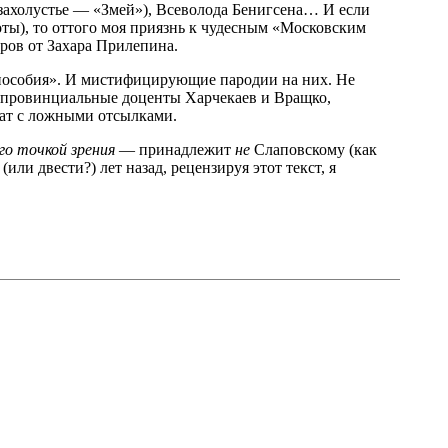
 захолустье — «Змей»), Всеволода Бенигсена… И если
ты), то оттого моя приязнь к чудесным «Московским
аров от Захара Прилепина.
 пособия». И мистифицирующие пародии на них. Не
, провинциальные доценты Харчекаев и Вращко,
ат с ложными отсылками.
го точкой зрения
— принадлежит
не
Слаповскому (как
ли двести?) лет назад, рецензируя этот текст, я