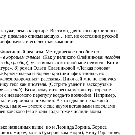
к хуже, чем в квартире. Вестимо, для такого архаичного
лу, идеально описывающую… нет, не состояние русской
ной формулы и его честная компания.
 «Фиктивный реализм. Методическое пособие по
 —
в хорошем смысле
. (Как у великого Олейникова:
негодяя
 вздор разбор
), участвовать в которой мне невмочь. Вот и
атуре», б) роман Ольги Славниковой «Легкая голова»
тье Крючкодаева и Борчко критики «фиктивны», но я
елезнодорожных» рассказах. Цикл сей мне не глянулся.
вижу тебя как писателя. (Острить умеют и заскорузлые
ле — гений
). Всем, кому интересны межлитераторские
он с неведомого перепугу когда-то возлюбил. Например,
ал и сервильно похвалил. А что едва ли не каждый
лоуха, ныне — вместе с еще двумя вставными новеллами
лешковского (его в оны годы тоже числили моим
олько названных выше, но и Леонида Зорина, Бориса
ового мира», хоть в букеровском жюри), Нину Горланову,