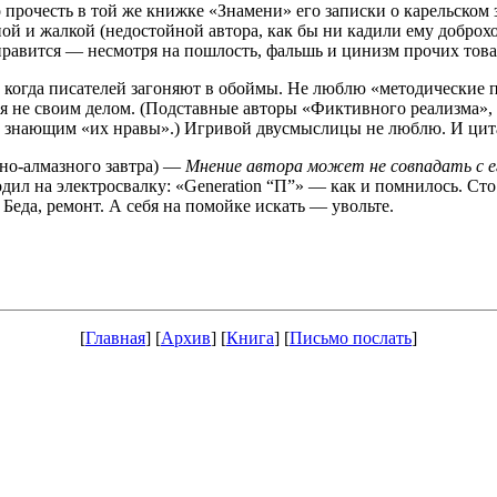
о прочесть в той же книжке «Знамени» его записки о карельском
й и жалкой (недостойной автора, как бы ни кадили ему доброхо
 нравится — несмотря на пошлость, фальшь и цинизм прочих тов
, когда писателей загоняют в обоймы. Не люблю «методические
я не своим делом. (Подставные авторы «Фиктивного реализма»
хо знающим «их нравы».) Игривой двусмыслицы не люблю. И цит
но-алмазного завтра) —
Мнение автора может не совпадать с е
ил на электросвалку: «Generation “П”» — как и помнилось. Сто (и
еда, ремонт. А себя на помойке искать — увольте.
[
Главная
] [
Архив
] [
Книга
] [
Письмо послать
]