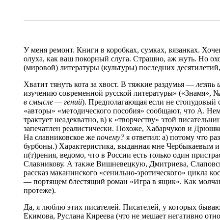
У меня ремонт. Книги в коробках, сумках, вязанках. Хоче
олуха, как ваш покорный слуга. Страшно, аж жуть. Но о
(мировой) литературы (культуры) последних десятилетий,
Хватит тянуть кота за хвост. В тяжкие раздумья —
лезть 
изучению современной русской литературы» («Знамя», № 7
в смысле — гений
). Предполагающая если не стопудовый 
«авторы» «методического пособия» сообщают, что А. Нем
трактует неадекватно, в) к «творчеству» этой писательн
запечатлен реалистически. Похоже, Хабарчуков и Дрюшко
На славниковское же
почему?
я ответил: а) потому что ра
бурбоны.) Характеристика, выданная мне Чербыкаевым и 
п(т)рения, ведомо, что в России есть только один прист
Славникову. А также Вишневецкую, Дмитриева, Слаповско
рассказ маканинского «сенильно-эротического» цикла ко
— портящем блестящий роман «Игра в ящик». Как молчан
протеже).
Да, я люблю этих писателей. Писателей, у которых бываю
Екимова, Руслана Киреева (что не мешает негативно отн