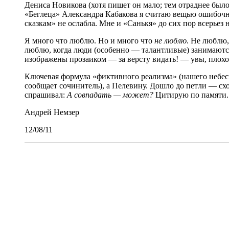
Дениса Новикова (хотя пишет он мало; тем отраднее был
«Беглеца» Александра Кабакова я считаю вещью ошибочно
сказкам» не ослабла. Мне и «Санькя» до сих пор всерьез
Я много что люблю. Но и много что
не люблю
. Не люблю
люблю, когда люди (особенно — талантливые) занимаютс
изображены прозаиком — за версту видать! — увы, пло
Ключевая формула «фиктивного реализма» (нашего небес
сообщает сочинитель), а Пелевину. Дошло до петли — сход
спрашивал:
А совпадать — может?
Цитирую по памяти. Б
Андрей Немзер
12/08/11