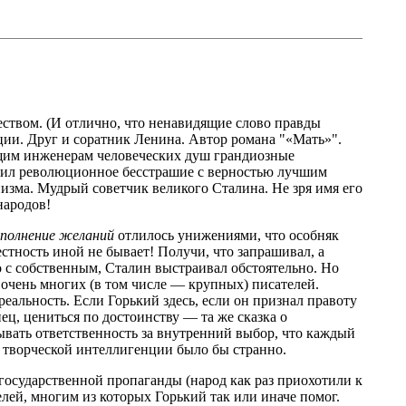
еством. (И отлично, что ненавидящие слово правды
ии. Друг и соратник Ленина. Автор романа "«Мать»".
ущим инженерам человеческих душ грандиозные
инил революционное бесстрашие с верностью лучшим
зма. Мудрый советчик великого Сталина. Не зря имя его
народов!
сполнение желаний
отлилось унижениями, что особняк
стность иной не бывает! Получи, что запрашивал, а
о с собственным, Сталин выстраивал обстоятельно. Но
 очень многих (в том числе — крупных) писателей.
альность. Если Горький здесь, если он признал правоту
ец, цениться по достоинству — та же сказка о
дывать ответственность за внутренний выбор, что каждый
я творческой интеллигенции было бы странно.
в государственной пропаганды (народ как раз приохотили к
лей, многим из которых Горький так или иначе помог.