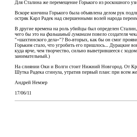
Для Сталина же перемещение Горького из роскошного узи
Вскоре кончина Горького была объявлена делом рук под
остряк Карл Радек над свершенными волей народа переим
В другие времена на роль убийцы был определен Сталин,
чего бы это на
фальшивый гуманизм
повело создателя че
"«шахтинского дела»"? Во-вторых, как бы он смог прояви
Горьким стало, что угробить его пришлось... Дурацкие в
куда ярче, чем творчество, сильно выветрившееся с ходо
занимательный.)
На слиянии Оки и Волги стоит Нижний Новгород. От Крем
Шутка Радека сгинула, утратив первый план: при всем 
Андрей Немзер
17/06/11