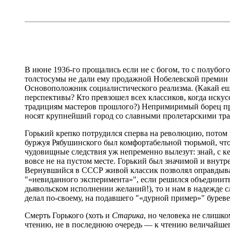
В июне 1936-го прощались если не с богом, то с полубо
толстосумы не дали ему продажной Нобелевской премии 
Основоположник социалистического реализма. (Какай е
перспективы? Кто превзошел всех классиков, когда иск
традициям мастеров прошлого?) Непримиримый борец про
носят крупнейший город со славными пролетарскими трад
Горький крепко потрудился сперва на революцию, потом 
буржуя Рябушинского был комфортабельной тюрьмой, что 
чудовищные следствия уж непременно вылезут: знай, с к
вовсе не на пустом месте. Горький был значимой и внут
Вернувшийся в СССР живой классик позволял оправдывать
"«невиданного эксперимента»", если решился объединить 
дьявольском исполнении желаний!), то и нам в надежде с
делал по-своему, на подавшего "«дурной пример»" бурев
Смерть Горького (хоть и
Старика
, но человека не слишко
чтению, не в последнюю очередь — к чтению величайшего