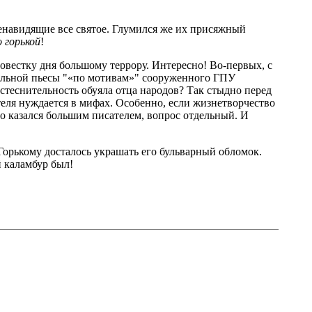
енавидящие все святое. Глумился же их присяжный
 горькой
!
овестку дня большому террору. Интересно! Во-первых, с
льной пьесы "«по мотивам»" сооруженного ГПУ
 стеснительность обуяла отца народов? Так стыдно перед
ателя нуждается в мифах. Особенно, если жизнетворчество
го казался большим писателем, вопрос отдельный. И
Горькому досталось украшать его бульварный обломок.
 каламбур был!