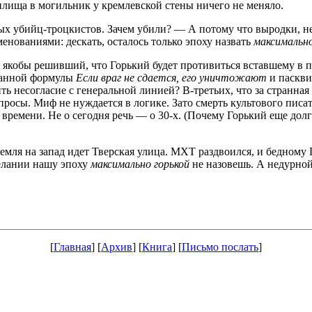
лища в могильник у кремлевской стены ничего не меняло.
лых убийц-троцкистов. Зачем убили? — А потому что выродки, н
енованиями: дескать, осталось только эпоху назвать
максимально
 якобы решивший, что Горький будет противиться вставшему в п
канной формулы
Если враг не сдается, его уничтожают
и паскви
ть несогласие с генеральной линией? В-третьих, что за странная
опросы. Миф не нуждается в логике. Зато смерть культового пис
м времени. Не о сегодня речь — о 30-х. (Почему Горький еще дол
ля на запад идет Тверская улица. МХТ раздвоился, и бедному 
желании нашу эпоху
максимально горькой
не назовешь. А недурной
[
Главная
] [
Архив
] [
Книга
] [
Письмо послать
]