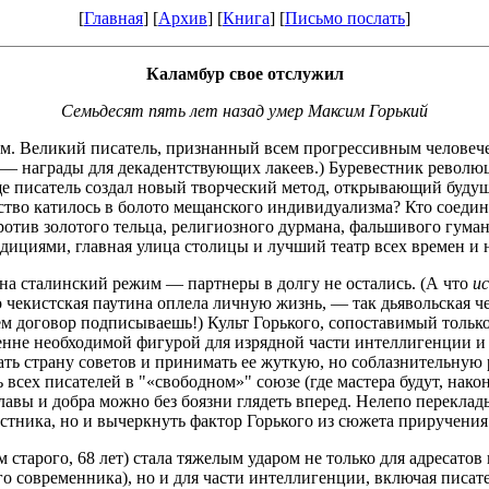
[
Главная
] [
Архив
] [
Книга
] [
Письмо послать
]
Каламбур свое отслужил
Семьдесят пять лет назад умер Максим Горький
гом. Великий писатель, признанный всем прогрессивным человеч
— награды для декадентствующих лакеев.) Буревестник революц
ще писатель создал новый творческий метод, открывающий буд
усство катилось в болото мещанского индивидуализма? Кто соед
тив золотого тельца, религиозного дурмана, фальшивого гумани
ициями, главная улица столицы и лучший театр всех времен и 
на сталинский режим — партнеры в долгу не остались. (А что
и
чекистская паутина оплела личную жизнь, — так дьявольская че
ем договор подписываешь!) Культ Горького, сопоставимый тольк
ренне необходимой фигурой для изрядной части интеллигенции и
 страну советов и принимать ее жуткую, но соблазнительную ре
всех писателей в "«свободном»" союзе (где мастера будут, након
лавы и добра можно без боязни глядеть вперед. Нелепо перекла
естника, но и вычеркнуть фактор Горького из сюжета приручени
м старого, 68 лет) стала тяжелым ударом не только для адресато
 современника), но и для части интеллигенции, включая писате