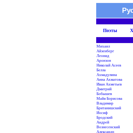
Ру
Поэты
Х
Михаил
Айзенберг
Леонид
Аронзон
Николай Асеев
Белла
Ахмадулина
Анна Ахматова
Иван Ахметьев
Дмитрий
Бобышев
Майя Борисова
Владимир
Британишский
Иосиф
Бродский
Андрей
Вознесенский
Александр