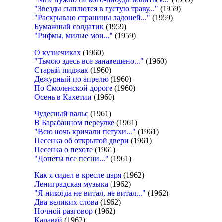
"Звезды сыплются в густую траву..."
(1959)
"Раскрываю страницы ладоней..."
(1959)
Бумажный солдатик
(1959)
"Рифмы, милые мои..."
(1959)
О кузнечиках
(1960)
"Тьмою здесь все занавешено..."
(1960)
Старый пиджак
(1960)
Дежурный по апрелю
(1960)
По Смоленской дороге
(1960)
Осень в Кахетии
(1960)
Чудесный вальс
(1961)
В Барабанном переулке
(1961)
"Всю ночь кричали петухи..."
(1961)
Песенка об открытой двери
(1961)
Песенка о пехоте
(1961)
"Допеты все песни..."
(1961)
Как я сидел в кресле царя
(1962)
Лениградская музыка
(1962)
"Я никогда не витал, не витал..."
(1962)
Два великих слова
(1962)
Ночной разговор
(1962)
Каравай
(1962)