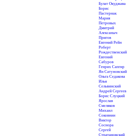
Булат Окуджава
Борис
Пастернак
Мария
Петровых
Дмитрий
Алексаныч
Пригов
Евгений Рейн
Роберт
Рождественский
Евгений
Сабуров
Генрих Сапгир
Ян Сатуновский
Ольга Седакова
Илья
Сельвинский
Андрей Сергеев
Борис Слуцкий
Ярослав
Смеляков
Михаил
Соковнин
Виктор
Соснора
Сергей
Стратановский