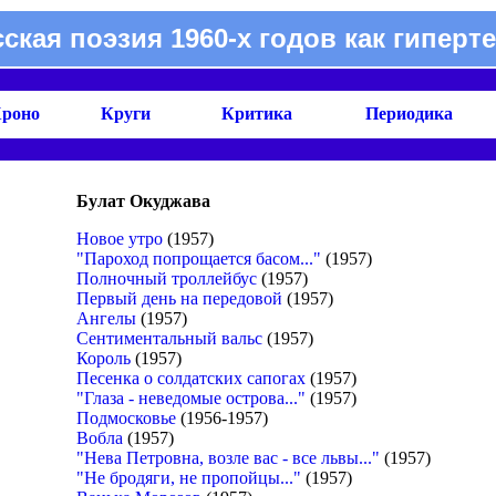
сская поэзия 1960-х годов как гиперте
роно
Круги
Критика
Периодика
Булат Окуджава
Новое утро
(1957)
"Пароход попрощается басом..."
(1957)
Полночный троллейбус
(1957)
Первый день на передовой
(1957)
Ангелы
(1957)
Сентиментальный вальс
(1957)
Король
(1957)
Песенка о солдатских сапогах
(1957)
"Глаза - неведомые острова..."
(1957)
Подмосковье
(1956-1957)
Вобла
(1957)
"Нева Петровна, возле вас - все львы..."
(1957)
"Не бродяги, не пропойцы..."
(1957)