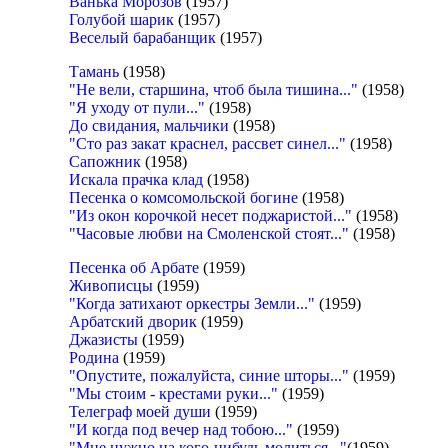
Ванька Морозов
(1957)
Голубой шарик
(1957)
Веселый барабанщик
(1957)
Тамань
(1958)
"Не вели, старшина, чтоб была тишина..."
(1958)
"Я уходу от пули..."
(1958)
До свидания, мальчики
(1958)
"Сто раз закат краснел, рассвет синел..."
(1958)
Сапожник
(1958)
Искала прачка клад
(1958)
Песенка о комсомольской богине
(1958)
"Из окон корочкой несет поджаристой..."
(1958)
"Часовые любви на Смоленской стоят..."
(1958)
Песенка об Арбате
(1959)
Живописцы
(1959)
"Когда затихают оркестры Земли..."
(1959)
Арбатский дворик
(1959)
Джазисты
(1959)
Родина
(1959)
"Опустите, пожалуйста, синие шторы..."
(1959)
"Мы стоим - крестами руки..."
(1959)
Телеграф моей души
(1959)
"И когда под вечер над тобою..."
(1959)
"Мне нужно на кого-нибудь молиться..."
(1959)