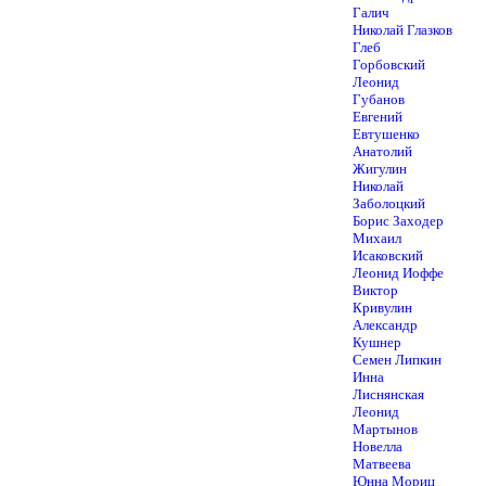
Галич
Николай Глазков
Глеб
Горбовский
Леонид
Губанов
Евгений
Евтушенко
Анатолий
Жигулин
Николай
Заболоцкий
Борис Заходер
Михаил
Исаковский
Леонид Иоффе
Виктор
Кривулин
Александр
Кушнер
Семен Липкин
Инна
Лиснянская
Леонид
Мартынов
Новелла
Матвеева
Юнна Мориц