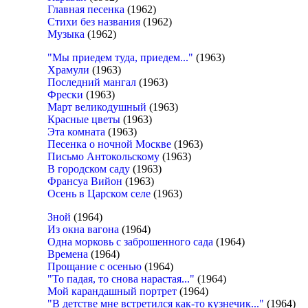
Главная песенка
(1962)
Стихи без названия
(1962)
Музыка
(1962)
"Мы приедем туда, приедем..."
(1963)
Храмули
(1963)
Последний мангал
(1963)
Фрески
(1963)
Март великодушный
(1963)
Красные цветы
(1963)
Эта комната
(1963)
Песенка о ночной Москве
(1963)
Письмо Антокольскому
(1963)
В городском саду
(1963)
Франсуа Вийон
(1963)
Осень в Царском селе
(1963)
Зной
(1964)
Из окна вагона
(1964)
Одна морковь с заброшенного сада
(1964)
Времена
(1964)
Прощание с осенью
(1964)
"То падая, то снова нарастая..."
(1964)
Мой карандашный портрет
(1964)
"В детстве мне встретился как-то кузнечик..."
(1964)