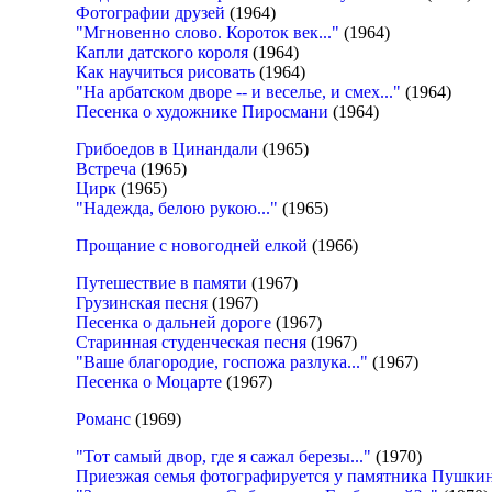
Фотографии друзей
(1964)
"Мгновенно слово. Короток век..."
(1964)
Капли датского короля
(1964)
Как научиться рисовать
(1964)
"На арбатском дворе -- и веселье, и смех..."
(1964)
Песенка о художнике Пиросмани
(1964)
Грибоедов в Цинандали
(1965)
Встреча
(1965)
Цирк
(1965)
"Надежда, белою рукою..."
(1965)
Прощание с новогодней елкой
(1966)
Путешествие в памяти
(1967)
Грузинская песня
(1967)
Песенка о дальней дороге
(1967)
Старинная студенческая песня
(1967)
"Ваше благородие, госпожа разлука..."
(1967)
Песенка о Моцарте
(1967)
Романс
(1969)
"Тот самый двор, где я сажал березы..."
(1970)
Приезжая семья фотографируется у памятника Пушки