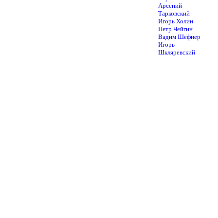
Арсений
Тарковский
Игорь Холин
Петр Чейгин
Вадим Шефнер
Игорь
Шкляревский