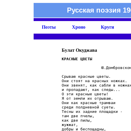
Русская поэзия 19
Поэты
Хроно
Круги
Булат Окуджава
                 Ю.Домбровском
Срываю красные цветы.

Они стоят на красных ножках.

Они звенят, как сабли в ножнах
и пропадают, как следы...

О эти красные цветы!

Я от земли их отрываю.

Они как красные трамваи

среди полдневной суеты.

Тесны их задние площадки -

там две пчелы,

как две пилы,

жужжат,

добры и беспощадны,
