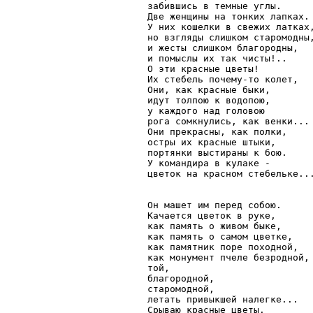
забившись в темные углы.

Две женщины на тонких лапках.

У них кошелки в свежих латках,
но взгляды слишком старомодны,
и жесты слишком благородны,

и помыслы их так чисты!..

О эти красные цветы!

Их стебель почему-то колет,

Они, как красные быки,

идут толпою к водопою,

у каждого над головою

рога сомкнулись, как венки...

Они прекрасны, как полки,

остры их красные штыки,

портянки выстираны к бою.

У командира в кулаке -

цветок на красном стебельке...
Он машет им перед собою.

Качается цветок в руке,

как память о живом быке,

как память о самом цветке,

как памятник поре походной,

как монумент пчеле безродной,

той,

благородной,

старомодной,

летать привыкшей налегке...

Срываю красные цветы.
