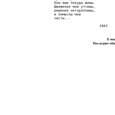
Они еще покуда живы.

Движения мои учтивы,

решения неторопливы,

и помыслы мои

чисты...

E-ma
Последнее обн