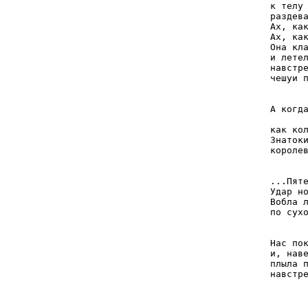
к телу 
раздева
Ах, как
Ах, как
Она кла
и летел
навстре
чешуи п
А когда
       
как кол
Знатоки
королев
...Пяте
Удар но
Вобла л
по сухо
Нас пок
и, наве
плыла п
навстре
       