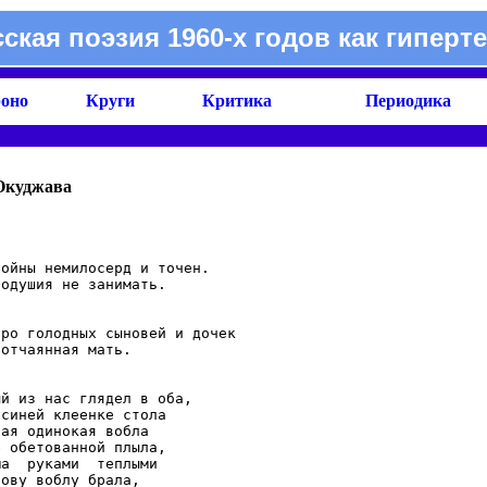
сская поэзия 1960-х годов как гиперте
оно
Круги
Критика
Периодика
Окуджава
ойны немилосерд и точен.

одушия не занимать.

ро голодных сыновей и дочек

отчаянная мать.

й из нас глядел в оба,

синей клеенке стола

ая одинокая вобла

 обетованной плыла,

а  руками  теплыми

ову воблу брала,
