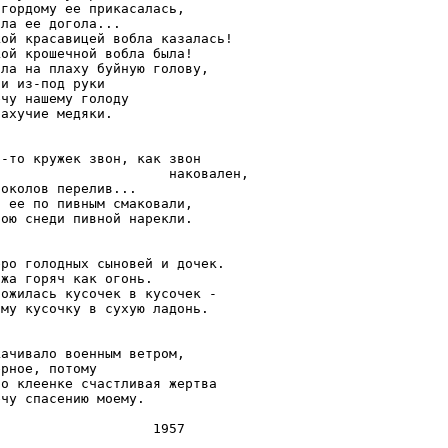
гордому ее прикасалась,

ла ее догола...

ой красавицей вобла казалась!

ой крошечной вобла была!

ла на плаху буйную голову,

и из-под руки

чу нашему голоду

ахучие медяки.

-то кружек звон, как звон

                     наковален,

околов перелив...

 ее по пивным смаковали,

ою снеди пивной нарекли.

ро голодных сыновей и дочек.

жа горяч как огонь.

ожилась кусочек в кусочек -

му кусочку в сухую ладонь.

ачивало военным ветром,

рное, потому

о клеенке счастливая жертва

чу спасению моему.

                   1957
