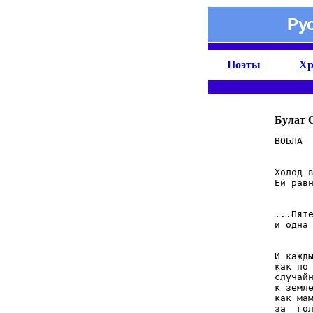
Ру
Поэты
Хр
Булат 
ВОБЛА

Холод в
Ей равн
...Пяте
и одна 
И кажды
как по 
случайн
к земле
как мам
за  гол