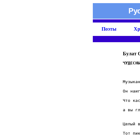
Ру
Поэты
Хр
Булат 
       
Музыкан
       
Он наиг
       
Что кас
       
а вы гл
       
Целый в
       
Тот пик
       