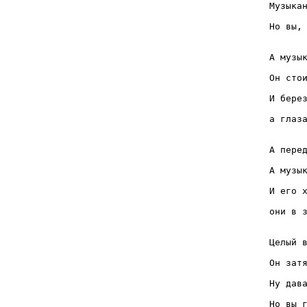
Музыкан
       
Но вы, 
       
А музык
       
Он стои
       
И берез
       
а глаза
       
А перед
       
А музык
       
И его х
       
они в з
       
Целый в
       
Он затя
       
Ну дава
       
Но вы г