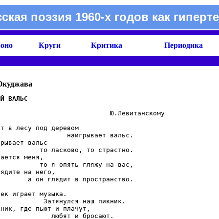
сская поэзия 1960-х годов как гиперте
оно
Круги
Критика
Периодика
Окуджава
                            Ю.Левитанскому

т в лесу под деревом

                 наигрывает вальс.

рывает вальс

          то ласково, то страстно.

ается меня,

          то я опять гляжу на вас,

ядите на него,

       а он глядит в пространство.

ек играет музыка.

           Затянулся наш пикник.

ник, где пьют и плачут,

             любят и бросают.
