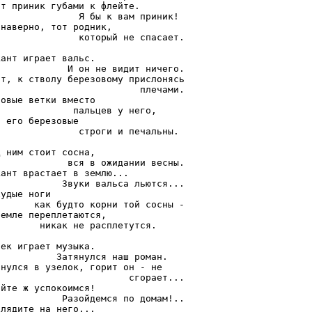
т приник губами к флейте.

              Я бы к вам приник!

наверно, тот родник,

              который не спасает.

ант играет вальс.

            И он не видит ничего.

т, к стволу березовому прислонясь

                         плечами.

овые ветки вместо

             пальцев у него,

 его березовые

              строги и печальны.

 ним стоит сосна,

            вся в ожидании весны.

ант врастает в землю...

           Звуки вальса льются...

удые ноги

      как будто корни той сосны -

емле переплетаются,

       никак не расплетутся.

ек играет музыка.

          Затянулся наш роман.

нулся в узелок, горит он - не

                       сгорает...

йте ж успокоимся!

           Разойдемся по домам!..

лядите на него...
