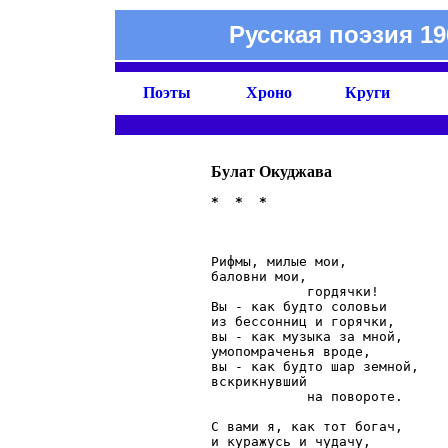
Русская поэзия 19
Поэты
Хроно
Круги
Булат Окуджава
                              
Рифмы, милые мои,

баловни мои,

            гордячки!

Вы - как будто соловьи

из бессонниц и горячки,

вы - как музыка за мной,

умопомраченья вроде,

вы - как будто шар земной,

вскрикнувший

            на повороте.

С вами я, как тот богач,

и куражусь и чудачу,
