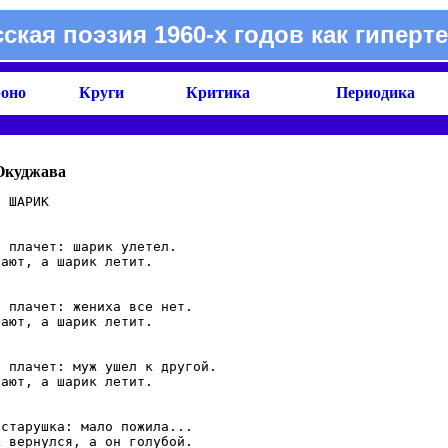
сская поэзия 1960-х годов как гиперте
оно
Круги
Критика
Периодика
Окуджава
 ШАРИК

 плачет: шарик улетел.

ают, а шарик летит.

 плачет: жениха все нет.

ают, а шарик летит.

 плачет: муж ушел к другой.

ают, а шарик летит.

старушка: мало пожила...

 вернулся, а он голубой.
