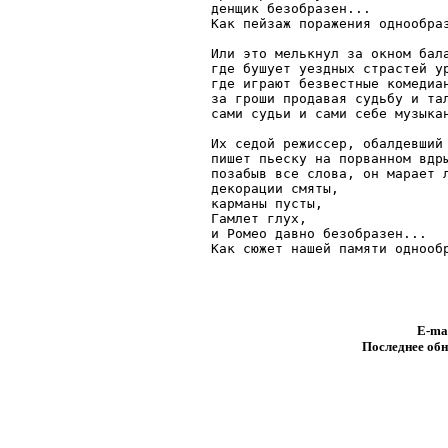
денщик безобразен...

Как пейзаж поражения однообраз
Или это мелькнул за окном бала
где бушует уездных страстей ур
где играют безвестные комедиан
за гроши продавая судьбу и тал
сами судьи и сами себе музыкан
Их седой режиссер, обалдевший 
пишет пьеску на порванном вдры
позабыв все слова, он марает л
декорации смяты,

карманы пусты,

Гамлет глух,

и Ромео давно безобразен...

Как сюжет нашей памяти однообр
E-ma
Последнее обн