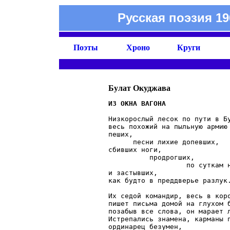
Русская поэзия 19
Поэты
Хроно
Круги
Булат Окуджава
Низкорослый лесок по пути в Бу
весь похожий на пыльную армию 
пеших,

      песни лихие допевших,

сбивших ноги,

          продрогших,

                   по суткам н
и застывших,

как будто в преддверье разлук.
Их седой командир, весь в коро
пишет письма домой на глухом б
позабыв все слова, он марает л
Истрепались знамена, карманы п
ординарец безумен,
