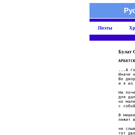
Ру
Поэты
Хр
Булат 
...А го
Иначе н
Во двор
и я из 
Ни поче
для дал
но мале
с собой
В мешке
лежит в
       
не слыв
тот дво