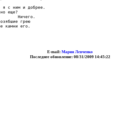
 я с ним и добрее.

но еще?

       Ничего.

озябшие грею

е камни его.

E-mail:
Мария Левченко
Последнее обновление: 08/31/2009 14:45:22