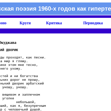
сская поэзия 1960-х годов как гиперте
оно
Круги
Критика
Периодика
Окуджава
ды проходят, как песни.

а мир я гляжу.

ике этом мне тесно,

него ухожу.

стей и ни богатства

ьних дорог не прошу,

нький дворик арбатский

 уношу, уношу.

 вещевом и заплечном

 уголке

        небольшой,

ший, как я, безупречным

р с человечьей душой.
