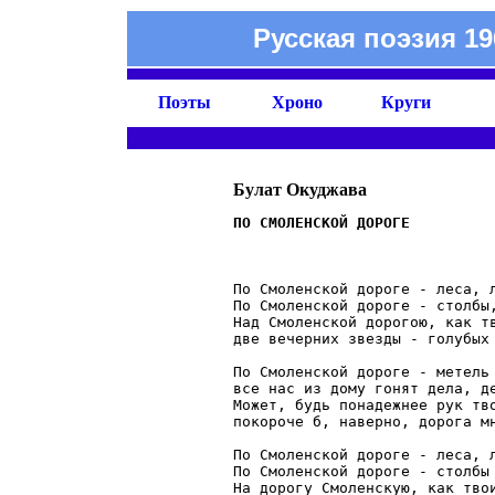
Русская поэзия 19
Поэты
Хроно
Круги
Булат Окуджава
                              
По Смоленской дороге - леса, л
По Смоленской дороге - столбы,
Над Смоленской дорогою, как тв
две вечерних звезды - голубых 
По Смоленской дороге - метель 
все нас из дому гонят дела, де
Может, будь понадежнее рук тво
покороче б, наверно, дорога мн
По Смоленской дороге - леса, л
По Смоленской дороге - столбы 
На дорогу Смоленскую, как твои