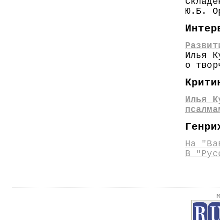
Складе
Ю.Б. О
Интер
Развит
Илья К
о твор
Крити
Илья К
псалма
Генри
На "Ва
В "Рус
М