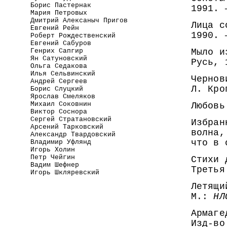
Борис Пастернак
1991. 
Мария Петровых
Дмитрий Алексаныч Пригов
Лица с
Евгений Рейн
1990. 
Роберт Рождественский
Евгений Сабуров
Мыло и
Генрих Сапгир
Ян Сатуновский
Русь, 
Ольга Седакова
Илья Сельвинский
Чернов
Андрей Сергеев
Л. Кро
Борис Слуцкий
Ярослав Смеляков
Михаил Соковнин
Любовь
Виктор Соснора
Сергей Стратановский
Избран
Арсений Тарковский
волна,
Александр Твардовский
что в
Владимир Уфлянд
Игорь Холин
Петр Чейгин
Стихи 
Вадим Шефнер
Третья
Игорь Шкляревский
Летящи
М.:
НЛ
Армаге
Изд-во