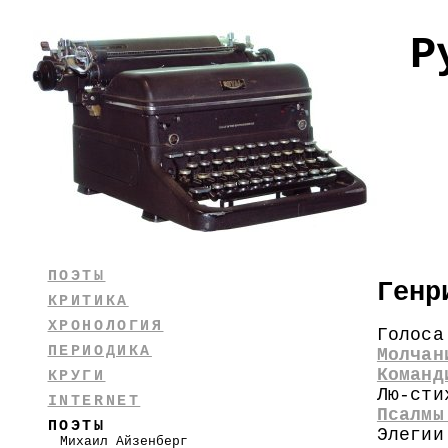
Р
ПОЭТЫ
Генр
КРИТИКА
ХРОНОЛОГИЯ
Голоса
ПЕРИОДИКА
Молчан
Команд
КРУГИ
Лю-сти
INTERNET
Псалмы
ПОЭТЫ
Элегии
Михаил Айзенберг