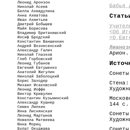
Леонид Аронзон
Бабья 
Николай Асеев
Белла Ахмадулина
Стать
Анна Ахматова
Иван Ахметьев
Дмитрий Бобышев
Учител
Майя Борисова
<Об Иг
Владимир Британишский
<О Евг
Иосиф Бродский
Константин Ваншенкин
Андрей Вознесенский
Лианоз
Александр Галич
Арион.
Николай Глазков
Глеб Горбовский
Источ
Леонид Губанов
Евгений Евтушенко
Анатолий Жигулин
Сонеты
Николай Заболоцкий
Борис Заходер
Стена:
Михаил Исаковский
Художн
Леонид Иоффе
Виктор Кривулин
Москов
Константин Кузьминский
Александр Кушнер
144 с.
Семен Липкин
Инна Лиснянская
Сонеты
Леонид Мартынов
Художн
Новелла Матвеева
Юнна Мориц
Сонеты
Булат Окуджава