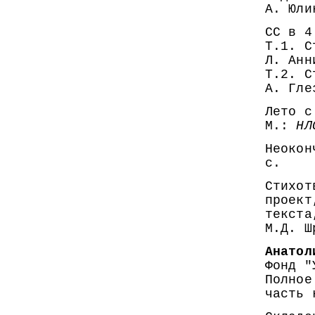
А. Юли
СС в 4
Т.1. С
Л. Анн
Т.2. С
А. Гле
Лето с
М.:
НЛ
Неокон
с.
Стихот
проект
текста
М.Д. Ш
Анатол
Фонд "
Полное
часть 