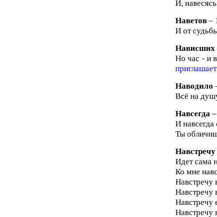
И, навесясь
Наветов
– 
И от судьбы
Нависших
Но час - и
приглашает
Наводило
Всё на душ
Навсегда
–
И навсегда 
Ты обличиш
Навстречу
Идет сама н
Ко мне навс
Навстречу 
Навстречу 
Навстречу 
Навстречу н