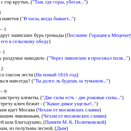
 с гор крутых, (
"Там, где горы, убегая..."
)
1
 наветов (
"В часы, когда бывает..."
)
– 1
 вдруг нависших бурь громады (
Послание Горация к Меценату
 его к сельскому обеду
)
– 1
у раздумье наводило. (
"Через ливонские я проезжал поля..."
)
 2
со гласом лести (
На новый 1816 год
)
ься навсегда? (
"Ты долго ль будешь за туманом..."
)
– 9
австречу клеветы, (
"Две силы есть - две роковые силы..."
)
тречу ключ бежит - (
"Какое дикое ущелье!.."
)
вам идет Москва (
Чехам от московских славян
)
вашим ликованьям, (
Чехам от московских славян
)
ей шла благодушно, (
Памяти М. К. Политковской
)
ам, из полутьмы лесной, (
Дым
)