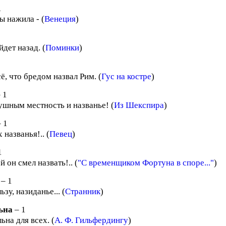
1
ы нажила - (
Венеция
)
дет назад. (
Поминки
)
всё, что бредом назвал Рим. (
Гус на костре
)
 1
ушным местность и названье! (
Из Шекспира
)
 1
 названья!.. (
Певец
)
1
 он смел назвать!.. (
"С временщиком Фортуна в споре..."
)
– 1
ьзу, назиданье... (
Странник
)
ьна
– 1
ьна для всех. (
А. Ф. Гильфердингу
)