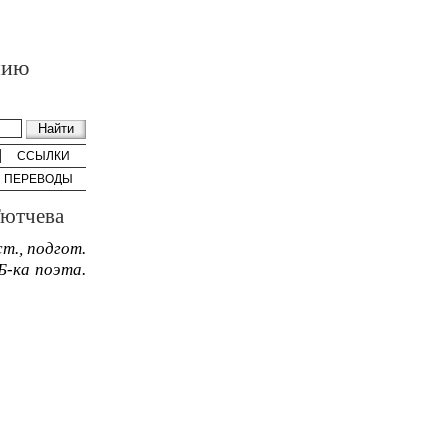
нию
ССЫЛКИ
ПЕРЕВОДЫ
Тютчева
ст., подгот.
(Б-ка поэта.