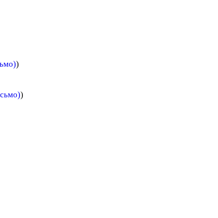
сьмо)
)
исьмо)
)