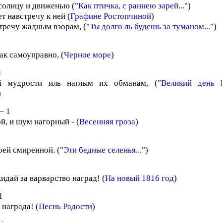
солнцу и движенью (
"Как птичка, с раннею зарей..."
)
т навстречу к ней (
Графине Ростопчиной
)
тречу жадным взорам, (
"Ты долго ль будешь за туманом..."
)
так самоуправно, (
Черное море
)
1
 мудрости иль наглым их обманам, (
"Великий день 
)
– 1
й, и шум нагорный - (
Весенняя гроза
)
оей смиренной. (
"Эти бедные селенья..."
)
идай за варварство наград! (
На новый 1816 год
)
1
 награда! (
Песнь Радости
)