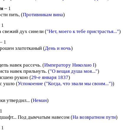
ти
– 1
ти пить, (
Противникам вина
)
 1
а свежий дух синели (
"Нет, моего к тебе пристрастья..."
)
– 1
рошен златотканый (
День и ночь
)
епь навек рассечь. (
Императору Николаю I
)
ста навек прильнуть. (
"О вещая душа моя..."
)
ысшею рукою (
29-е января 1837
)
с ушло (
Успокоение ("Когда, что звали мы своим...")
)
ки утвердил... (
Неман
)
1
дшафт... Под дымчатым навесом (
На возвратном пути
)
 1