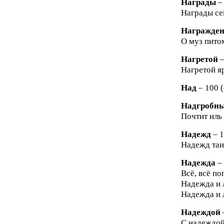
Награды
–
Награды сей
Награжде
О муз пито
Нагретой
–
Нагретой я
Над
– 100 (
Надгробн
Почтит иль
Надежд
– 1
Надежд таи
Надежда
–
Всё, всё по
Надежда и л
Надежда и л
Надеждой
С надеждой