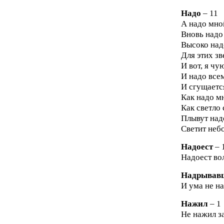
Надо
– 11
А надо мной
Вновь надо
Высоко над
Для этих зв
И вот, я чу
И надо все
И сгущаетс
Как надо мн
Как светло
Плывут надо
Светит небо
Надоест
– 
Надоест во
Надрывав
И ума не н
Нажил
– 1
Не нажил за