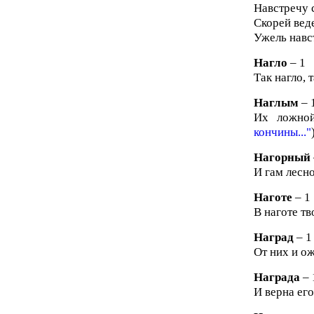
Навстречу 
Скорей веде
Ужель навс
Нагло
– 1
Так нагло, 
Наглым
– 
Их ложной
кончины..."
Нагорный
И гам лесно
Наготе
– 1
В наготе тв
Наград
– 1
От них и ож
Награда
– 
И верна его