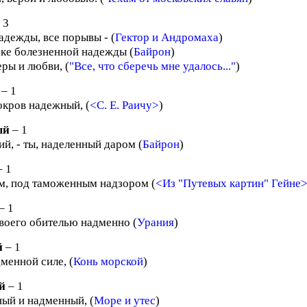
 3
адежды, все порывы - (
Гектор и Андромаха
)
аке болезненной надежды (
Байрон
)
ры и любви, (
"Все, что сберечь мне удалось..."
)
– 1
окров надежный, (
<С. Е. Раичу>
)
ый
– 1
, - ты, наделенный даром (
Байрон
)
 1
м, под таможенным надзором (
<Из "Путевых картин" Гейне
– 1
воего обителью надменно (
Урания
)
й
– 1
менной силе, (
Конь морской
)
й
– 1
ный и надменный, (
Море и утес
)