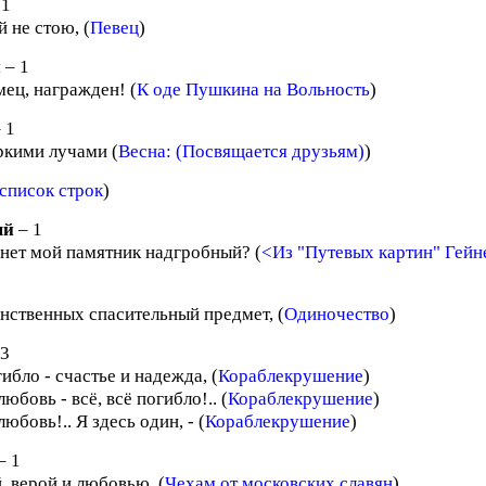
 1
 не стою, (
Певец
)
н
– 1
мец, награжден! (
К оде Пушкина на Вольность
)
 1
ркими лучами (
Весна: (Посвящается друзьям)
)
список строк
)
ый
– 1
 нет мой памятник надгробный? (
<Из "Путевых картин" Гейн
нственных спасительный предмет, (
Одиночество
)
 3
гибло - счастье и надежда, (
Кораблекрушение
)
юбовь - всё, всё погибло!.. (
Кораблекрушение
)
юбовь!.. Я здесь один, - (
Кораблекрушение
)
– 1
, верой и любовью. (
Чехам от московских славян
)