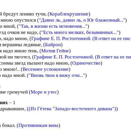
 бредут лениво тучи, (
Кораблекрушение
)
 мною опустился (
"Давно ль, давно ль, о Юг блаженный..."
)
о мной, (
"Так, в жизни есть мгновения..."
)
езд очков не надо, (
"Есть много мелких, безымянных..."
)
ю, надо мною, (
Графине Е. П. Ростопчиной. (В ответ на ее пи
м вершины ледяные, (
Байрон
)
я надо мною тень, (
Мотив Гейне
)
ой ни тяготел, (
Графине Е. П. Ростопчиной. (В ответ на ее п
 сонмы звезд пылают надо мною, (
Одиночество
)
 мною!.. (
Весеннее успокоение
)
 надо мной. (
"Вновь твои я вижу очи..."
)
1
лне гремучей (
Море и утес
)
ших
– 1
адрывавших, (
(Из Гётева "Западо-восточного дивана")
)
 бокал. (
Противникам вина
)