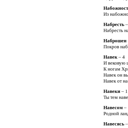
Набожнос
Из набожнос
Набресть
–
Набресть н
Наброшен
Покров наб
Навек
– 4
И вековую ц
К ногам Хри
Навек он в
Навек от на
Навеки
– 1
Ты тем наве
Навесом
– 
Родной лан
Навесясь
–