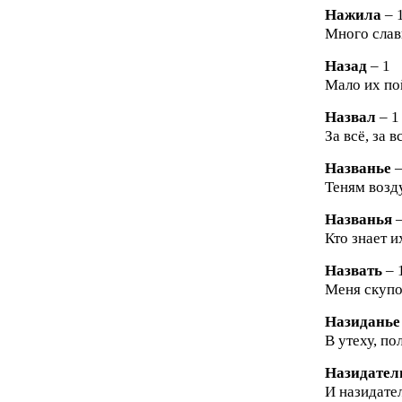
Нажила
– 
Много слав
Назад
– 1
Мало их пой
Назвал
– 1
За всё, за 
Названье
–
Теням возд
Названья
–
Кто знает их
Назвать
– 
Меня скупой
Назиданье
В утеху, пол
Назидател
И назидател