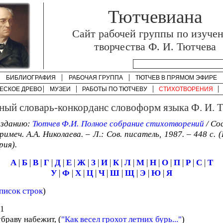
Тютчевиана
Cайт рабочей группы по изуче
творчества Ф. И. Тютчева
БИБЛИОГРАФИЯ
РАБОЧАЯ ГРУППА
ТЮТЧЕВ В ПРЯМОМ ЭФИРЕ
ЕСКОЕ ДРЕВО
МУЗЕИ
РАБОТЫ ПО
ТЮТЧЕВУ
СТИХОТВОРЕНИЯ
ный словарь-конкорданс словоформ языка Ф. И. 
изданию:
Тютчев Ф.И. Полное собрание стихотворений
/ Со
имеч. А.А. Николаева. – Л.: Сов. писатель, 1987. – 448 с. 
рия).
А
|
Б
|
В
|
Г
|
Д
|
Е
|
Ж
|
З
|
И
|
К
|
Л
|
М
|
Н
|
О
|
П
|
Р
|
С
|
Т
У
|
Ф
|
Х
|
Ц
|
Ч
|
Ш
|
Щ
|
Э
|
Ю
|
Я
писок строк
)
 1
браву набежит, (
"Как весел грохот летних бурь..."
)