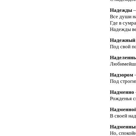
Надежды
–
Все души н
Где в сумр
Надежды ве
Надежный
Под свой п
Наделенн
Любимейший
Надзором
–
Под строги
Надменно
Рожденья с
Надменно
В своей над
Надменны
Но, спокой