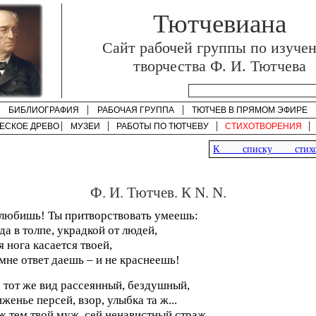
Тютчевиана
Cайт рабочей группы по изуче
творчества Ф. И. Тютчева
БИБЛИОГРАФИЯ
РАБОЧАЯ ГРУППА
ТЮТЧЕВ В ПРЯМОМ ЭФИРЕ
ЕСКОЕ ДРЕВО
МУЗЕИ
РАБОТЫ ПО
ТЮТЧЕВУ
СТИХОТВОРЕНИЯ
К списку стихот
Ф. И. Тютчев. К N. N.
любишь! Ты притворствовать умеешь:
да в толпе, украдкой от людей,
 нога касается твоей,
мне ответ даешь – и не краснеешь!
 тот же вид рассеянный, бездушный,
женье персей, взор, улыбка та ж...
 тем твой муж, сей ненавистный страж,