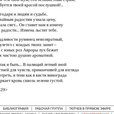
уется твоей красой послушной!..
годаря и людям и судьбе,
тайным радостям узнала цену,
ала свет... Он ставит нам в измену
 радости... Измена льстит тебе.
дливости румянец невозвратный,
улетел с младых твоих ланит –
 с юных роз Авроры луч бежит
х чистою душою ароматной.
так и быть... В палящий летний зной
тней для чувств, приманчивей для взгляда
треть, в тени как в кисти винограда
ркает кровь сквозь зелени густой.
829>
БИБЛИОГРАФИЯ
РАБОЧАЯ ГРУППА
ТЮТЧЕВ В ПРЯМОМ ЭФИРЕ