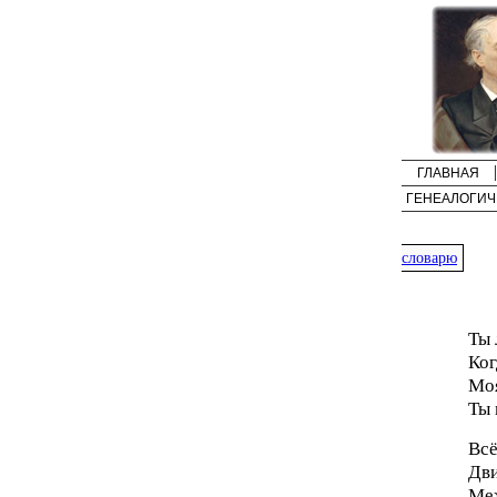
ГЛАВНАЯ
ГЕНЕАЛОГИЧ
словарю
Ты 
Ког
Моя
Ты 
Всё
Дви
Меж