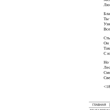
Люб
Бла
Ты 
Узн
Все
Сты
Он 
Так
С и
Но 
Лес
Смо
Све
<1
ГЛАВНАЯ