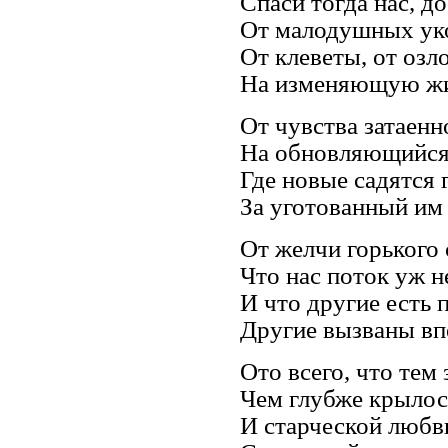
Спаси тогда нас, д
От малодушных ук
От клеветы, от озл
На изменяющую жи
От чувства затаенн
На обновляющийся
Где новые садятся 
За уготованный им
От желчи горького 
Что нас поток уж н
И что другие есть 
Другие вызваны вп
Ото всего, что тем 
Чем глубже крылось
И старческой любв