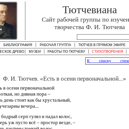
Тютчевиана
Cайт рабочей группы по изуче
творчества Ф. И. Тютчева
БИБЛИОГРАФИЯ
РАБОЧАЯ ГРУППА
ТЮТЧЕВ В ПРЯМОМ ЭФИРЕ
ЕСКОЕ ДРЕВО
МУЗЕИ
РАБОТЫ ПО
ТЮТЧЕВУ
СТИХОТВОРЕНИЯ
К списку стихот
Ф. И. Тютчев. «Есть в осени первоначальной...»
ь в осени первоначальной
откая, но дивная пора –
ь день стоит как бы хрустальный,
учезарны вечера...
 бодрый серп гулял и падал колос,
ерь уж пусто всё – простор везде, –
ь паутины тонкий волос