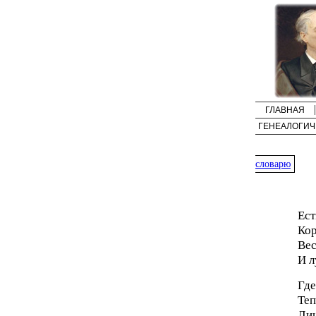
ГЛАВНАЯ
ГЕНЕАЛОГИЧ
словарю
Ест
Кор
Вес
И л
Где
Теп
Лиш