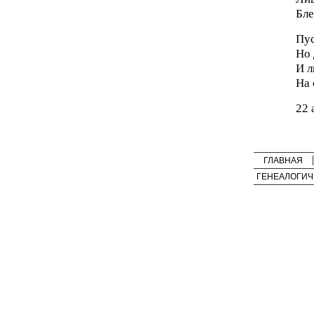
Бле
Пус
Но 
И л
На 
22 
ГЛАВНАЯ
ГЕНЕАЛОГИЧ