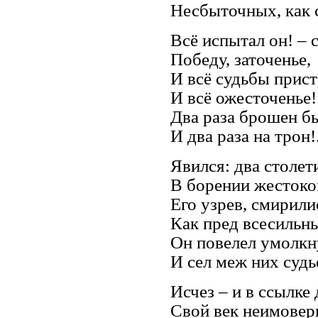
Несбыточных, как с
Всё испытал он! – с
Победу, заточенье,
И всё судьбы прист
И всё ожесточенье!
Два раза брошен б
И два раза на трон!.
Явился: два столет
В борении жесток
Его узрев, смирили
Как пред всесильн
Он повелел умолкн
И сел меж них судь
Исчез – и в ссылке
Свой век неимовер