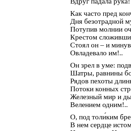
Вдруг падала рука!
Как часто пред кон
Дня безотрадной м
Потупив молнии оч
Крестом сложивши
Стоял он – и мину
Овладевало им!..
Он зрел в уме: по
Шатры, равнины бо
Рядов пехоты длин
Потоки конных стр
Железный мир и д
Велением одним!..
О, под толи́ким бр
В нем сердце исто