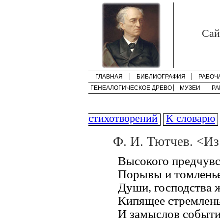
Cай
ГЛАВНАЯ
БИБЛИОГРАФИЯ
РАБОЧ
ГЕНЕАЛОГИЧЕСКОЕ ДРЕВО
МУЗЕИ
РА
стихотворений
К словарю
Ф. И. Тютчев. <И
Высокого предчув
Порывы и томленье
Души, господства 
Кипящее стремлен
И замыслов событ