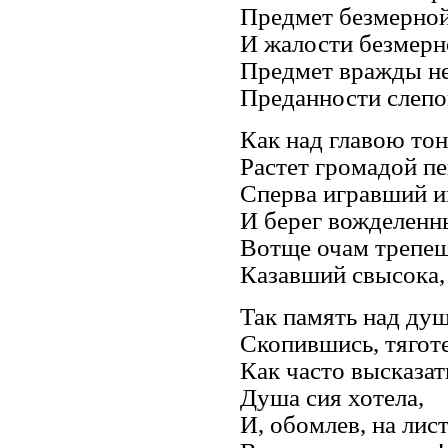
Предмет безмерной
И жалости безмерн
Предмет вражды не
Преданности слепой
Как над главою то
Растет громадой п
Сперва игравший и
И берег вожделенн
Вотще очам треп
Казавший свысока,
Так память над душ
Скопившись, тяготе
Как часто высказат
Душа сия хотела,
И, обомлев, на лис