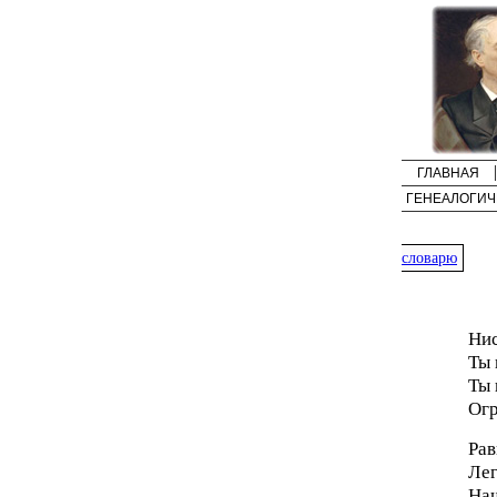
ГЛАВНАЯ
ГЕНЕАЛОГИЧ
словарю
Нис
Ты 
Ты 
Огр
Рав
Лег
Наш