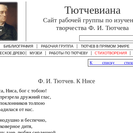
Тютчевиана
Cайт рабочей группы по изуче
творчества Ф. И. Тютчева
БИБЛИОГРАФИЯ
РАБОЧАЯ ГРУППА
ТЮТЧЕВ В ПРЯМОМ ЭФИРЕ
ЕСКОЕ ДРЕВО
МУЗЕИ
РАБОТЫ ПО
ТЮТЧЕВУ
СТИХОТВОРЕНИЯ
К списку стихот
Ф. И. Тютчев. К Нисе
а, Ниса, бог с тобою!
презрела дружний глас,
поклонников толпою
адилася от нас.
нодушно и беспечно,
коверное дитя,
у дань любви сердечной