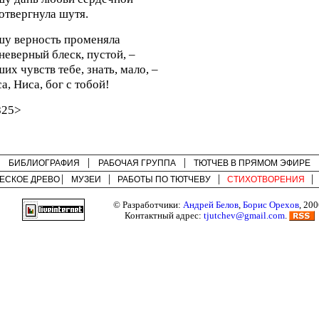
отвергнула шутя.
у верность променяла
неверный блеск, пустой, –
их чувств тебе, знать, мало, –
а, Ниса, бог с тобой!
825>
БИБЛИОГРАФИЯ
РАБОЧАЯ ГРУППА
ТЮТЧЕВ В ПРЯМОМ ЭФИРЕ
ЕСКОЕ ДРЕВО
МУЗЕИ
РАБОТЫ ПО
ТЮТЧЕВУ
СТИХОТВОРЕНИЯ
© Разработчики:
Андрей Белов
,
Борис Орехов
, 200
Контактный адрес:
tjutchev@gmail.com
.