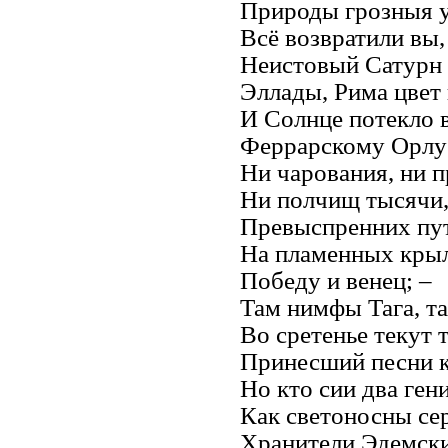
Природы грозныя у
Всё возвратили вы,
Неистовый Сатурн 
Эллады, Рима цвет 
И Солнце потекло в
Феррарскому Орлу 
Ни чарования, ни 
Ни полчищ тысячи,
Превыспренних пут
На пламенных крыл
Победу и венец; –
Там нимфы Тага, т
Во сретенье текут 
Принесший песни к 
Но кто сии два ген
Как светоносны се
Хранители Эдемски