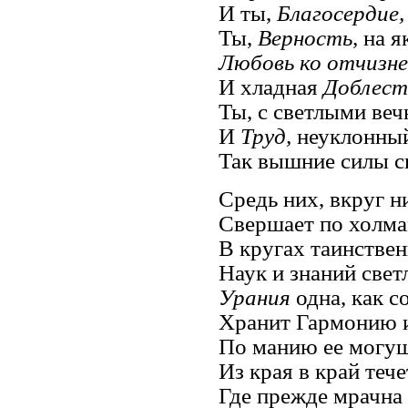
И ты,
Благосердие,
Ты,
Верность,
на я
Любовь ко отчизне
И хладная
Доблест
Ты, с светлыми веч
И
Труд,
неуклонный 
Так вышние силы св
Средь них, вкруг н
Свершает по холма
В кругах таинстве
Наук и знаний светл
Урания
одна, как с
Хранит Гармонию и
По манию ее могущ
Из края в край теч
Где прежде мрачна 