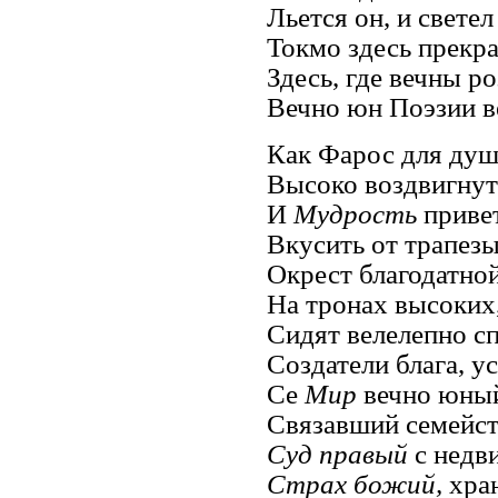
Льется он, и светел
Токмо здесь прекра
Здесь, где вечны р
Вечно юн Поэзии ве
Как Фарос для душ
Высоко воздвигну
И
Мудрость
привет
Вкусить от трапезы
Окрест благодатной
На тронах высоких,
Сидят велелепно с
Создатели блага, ус
Се
Мир
вечно юный
Связавший семейств
Суд правый
с недв
Страх божий,
хран