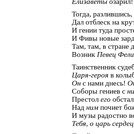
Елизаветы
озарил!
Тогда, разлившись,
Дал отблеск на кру
И гении туда прост
И Фивы новые зарде
Там, там, в стране
Возник
Певец Фели
Таинственник суде
Царя-героя
в колыб
Он
с нами днесь!
О
Соборы гениев с
н
Престол
его
обстал
Над
ним
почиет бо
И музы радостно в
Тебя, о царь сердец