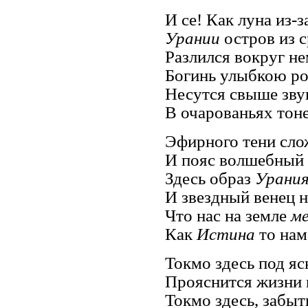
И се! Как луна из-з
Урании
остров из 
Разлился вокруг н
Богинь улыбкою ро
Несутся свыше зву
В очарованьях тоне
Эфирного тени сло
И пояс волшебный 
Здесь образ
Урани
И звездный венец н
Что нас на земле
м
Как
Истина
то нам
Токмо здесь под я
Прояснится жизни 
Токмо здесь, забы