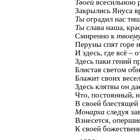
Твоей
всесильною 
Закрылись Януса в
Ты
оградил нас ти
Ты
слава наша, кра
Смиренно к
твоем
Перуны спят горе́ и
И здесь, где всё – 
Здесь паки гений п
Блистая светом обн
Блажит своих весел
Здесь клятвы он да
Что, постоянный, 
В своей блестящей
Монарха
следуя за
Взнесется, опершис
К своей божествен