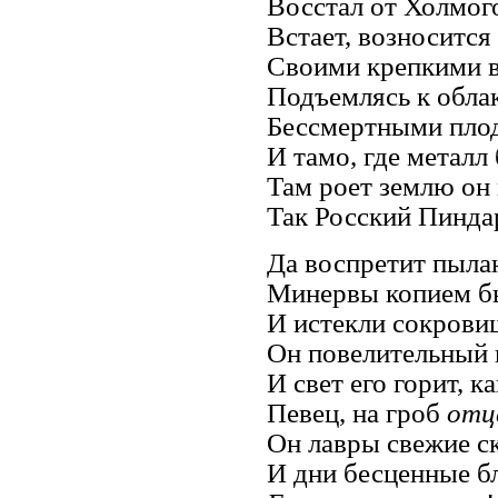
Восстал от Холмого
Встает, возносится
Своими крепкими в
Подъемлясь к облак
Бессмертными пло
И тамо, где металл
Там роет землю он
Так Росский Пиндар
Да воспретит пыл
Минервы копием бь
И истекли сокрови
Он повелительный 
И свет его горит, к
Певец, на гроб
отца
Он лавры свежие с
И дни бесценные б