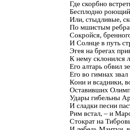
Где скорбно встрет
Бесплодно роющий 
Или, стыдливые, ск
По мшистым ребрам
Сокройся, бренного
И Солнце в путь с
Эгея на брегах при
К нему склонился л
Его алтарь обвил 
Его во гимнах звал
Кони и всадники, в
Оставивших Олимп 
Удары гибельны Ар
И сладки песни пас
Рим встал, – и Мар
Стократ на Тибров
И лебедь Мантуи, 