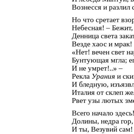
Вознесся и разлил 
Но что сретает взор
Небесная! – Бежит, 
Денница света зака
Везде хаос и мрак!
«Нет! вечен свет на
Бунтующая мгла; ег
И не умрет!..» –
Рекла
Урания
и ски
И бледную, изъязвл
Италия от склеп же
Рвет узы лютых зме
Всего начало здесь!
Долины, недра гор,
И ты, Везувий сам!