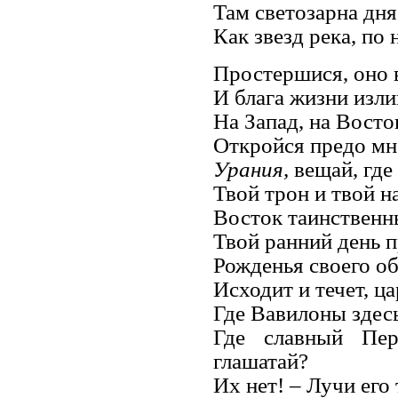
Там светозарна дня
Как звезд река, по
Простершися, оно 
И блага жизни изли
На Запад, на Восток
Откройся предо мн
Урания,
вещай, где
Твой трон и твой н
Восток таинственны
Твой ранний день 
Рожденья своего о
Исходит и течет, ц
Где Вавилоны здесь
Где славный Пе
глашатай?
Их нет! – Лучи его