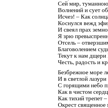
Сей мир, туманною
Волнений и сует об
Исчез! – Как солнца
Коснулся вежд эфир
И свеял прах земной
Я зрю превыспренн
Отсель – отверзши
Благоволением суд
Текут к нам дщери
Честь, радость и кр
Безбрежное море л
И в светлой лазури
С горящими небо п
Как в чистом сердц
Как тихий трепет –
Окрест священное 