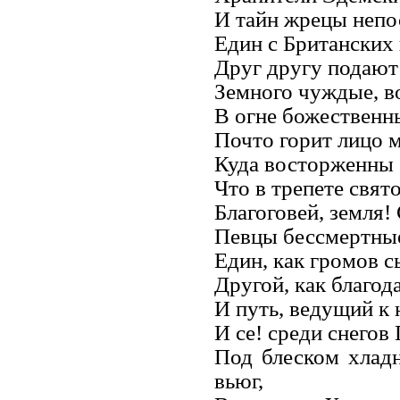
И тайн жрецы неп
Един с Британских 
Друг другу подают
Земного чуждые, во
В огне божественны
Почто горит лицо 
Куда восторженны 
Что в трепете свят
Благоговей, земля!
Певцы бессмертные
Един, как громов с
Другой, как благода
И путь, ведущий к 
И се! среди снегов
Под блеском хладн
вьюг,