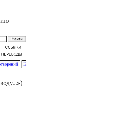
нию
ССЫЛКИ
ПЕРЕВОДЫ
ворений
К
оду...»)