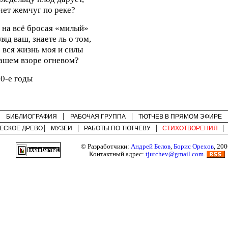
ет жемчуг по реке?
 на всё бросая «милый»
ляд ваш, знаете ль о том,
 вся жизнь моя и силы
ашем взоре огневом?
0-е годы
БИБЛИОГРАФИЯ
РАБОЧАЯ ГРУППА
ТЮТЧЕВ В ПРЯМОМ ЭФИРЕ
ЕСКОЕ ДРЕВО
МУЗЕИ
РАБОТЫ ПО
ТЮТЧЕВУ
СТИХОТВОРЕНИЯ
© Разработчики:
Андрей Белов
,
Борис Орехов
, 200
Контактный адрес:
tjutchev@gmail.com
.