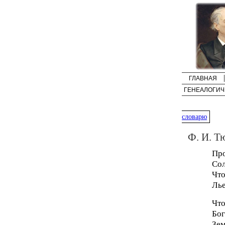
ГЛАВНАЯ
ГЕНЕАЛОГИЧ
словарю
Ф. И. Т
Про
Сол
Что
Лье
Что
Бог
Зем