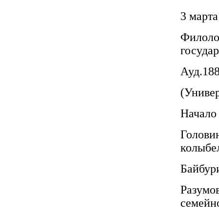
3 марта
Филоло
государ
Ауд.188
(Универ
Начало 
Головин
колыбе
Байбури
Разумов
семейн