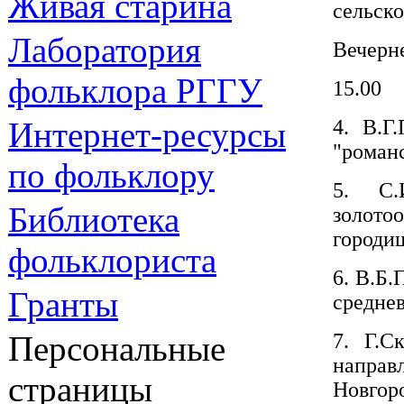
Живая cтарина
сельск
Лаборатория
Вечерн
фольклора РГГУ
15.00
Интернет-ресурсы
4. В.Г
"романс
по фольклору
5. С.
Библиотека
золот
городи
фольклориста
6. В.Б
Гранты
средне
Персональные
7. Г.С
направл
страницы
Новгор