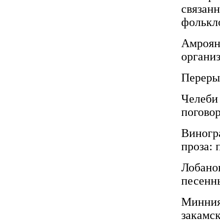
связанн
фолькл
Амроян
организ
Переры
Челеби 
поговор
Виногра
проза: 
Лобанов
песенн
Минния
закамс