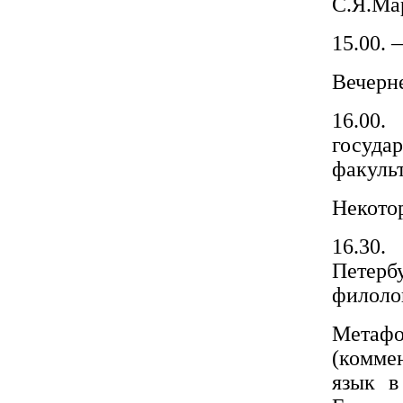
С.Я.Ма
15.00. 
Вечерне
16.00.
госуд
факульт
Некото
16.30.
Петер
филолог
Метафо
(комме
язык в