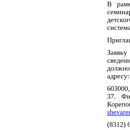
В рамк
семина
детск
система
Пригла
Заявку
сведени
должнос
адресу:
603000,
37. Фи
Коре
shevare
(8312) 