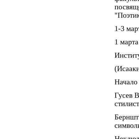
посвящ
"Поэти
1-3 мар
1 марта
Институ
(Исааки
Начало 
Гусев В
стилис
Берншта
символ
Неклюдо