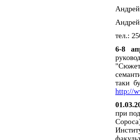
Андрей
Андрей
тел.: 2
6-8 ап
руково
"Сюже
семанти
таки б
http://
01.03.
при по
Сороса)
Инстит
факуль