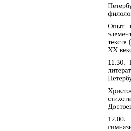
Петер
филолог
Опыт к
элемен
тексте 
XX веко
11.30.
литер
Петерб
Христо
стихо
Достоев
12.00.
гимнази