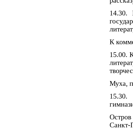
рассказ
14.30.
госуд
литера
К комм
15.00.
литера
творчес
Муха, п
15.30.
гимнази
Остров
Санкт-