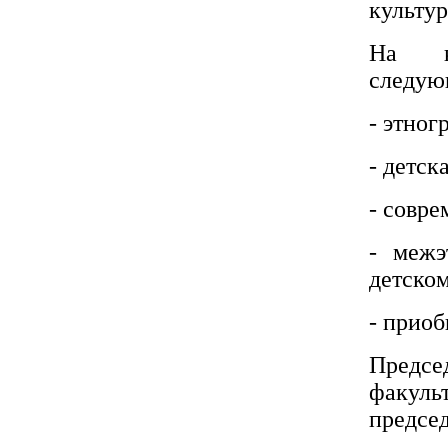
культур
На ко
следую
- этног
- детск
- совре
- межэ
детско
- приоб
Предсе
факул
председ