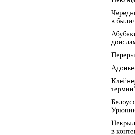
Чередн
в были
Абубак
доисла
Переры
Адоньев
Клейнер
термин
Белоусо
Урюпин
Некрыл
в конте