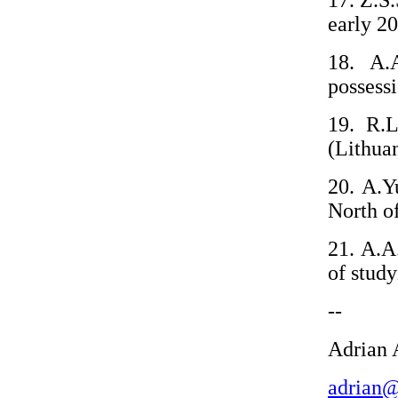
17. Z.S
early 20
18. A.
possessi
19. R.L
(Lithuan
20. A.Y
North o
21. A.A
of stud
--
Adrian 
adrian@