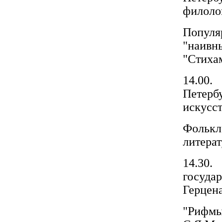
филолог
Популя
"наивн
"Стихам
14.00
Петерб
искусст
Фольк
литерат
14.30
госуда
Герцена
"Рифмы