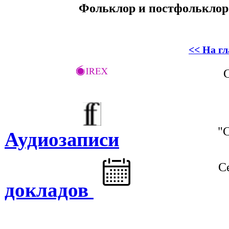
Фольклор и постфольклор:
<< На г
"С
Аудиозаписи
С
докладов