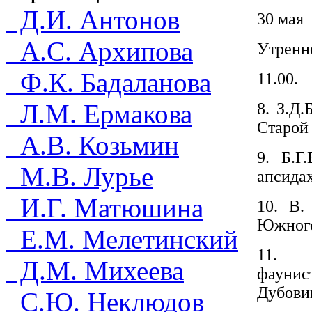
Д.И. Антонов
30 мая
А.С. Архипова
Утренн
Ф.К. Бадаланова
11.00.
Л.М. Ермакова
8. З.Д.
Старой
А.В. Козьмин
9. Б.Г
М.В. Лурье
апсидах
И.Г. Матюшина
10. В.
Южного
Е.М. Мелетинский
11. И
Д.М. Михеева
фаунис
Дубови
С.Ю. Неклюдов