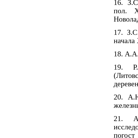
16. З.
пол. 
Новола
17. З.
начала 
18. А.
19. Р
(Лито
дереве
20. А.
железн
21. А
исслед
погост