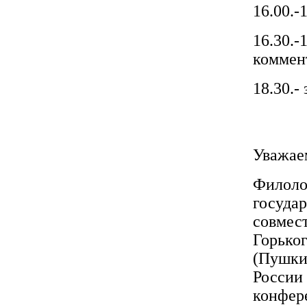
16.00.-
16.30
коммент
18.30.-
Уважае
Филол
госуда
совмес
Горьк
(Пушки
Росси
конфер