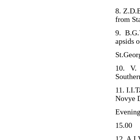
8. Z.D.
from St
9. B.G.
apsids o
St.Geor
10. V.
Souther
11. I.I.
Novye D
Evening
15.00
12. A.I.