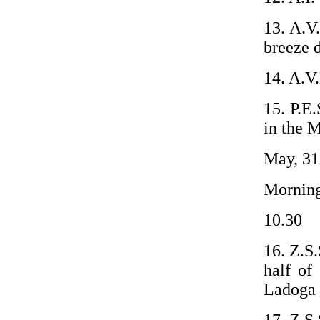
13. A.V
breeze 
14. A.V
15. P.E
in the 
May, 31
Morning
10.30
16. Z.S
half of
Ladoga d