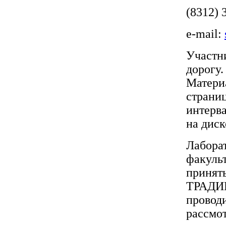
(8312) 
e-mail:
Участн
дорогу
Матери
страни
интерв
на диск
Лабора
факуль
приня
ТРАДИ
прово
рассмо