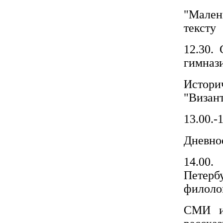
"Мален
тексту
12.30.
гимнази
Истор
"Визан
13.00.-
Дневное
14.00
Петер
филолог
СМИ и 