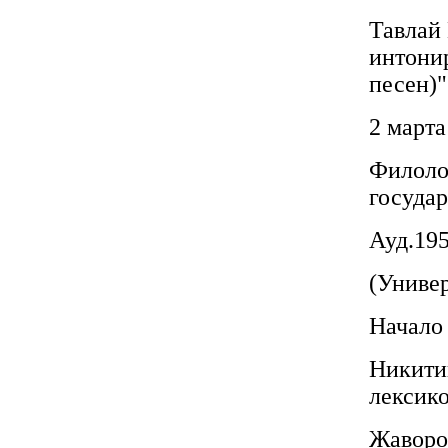
Тавлай 
интони
песен)"
2 марта
Филоло
государ
Ауд.195
(Универ
Начало 
Никити
лексик
Жаворо