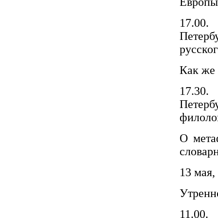
Европы
17.00
Петерб
русског
Как же 
17.30
Петер
филолог
О мета
словар
13 мая,
Утренне
11.00.