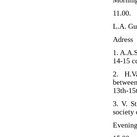
Morning
11.00.
L.A. G
Adress
1. A.A.
14-15 c
2. H.Va
between
13th-15
3. V. S
society 
Evening