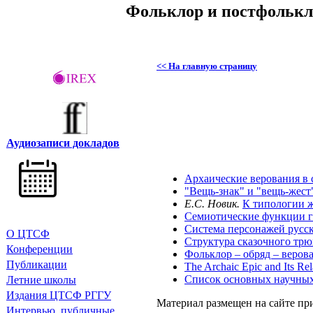
Фольклор и постфолькло
<< На главную страницу
Аудиозаписи докладов
Архаические верования в
"Вещь-знак" и "вещь-жест
Е.С. Новик.
К типологии ж
Семиотические функции г
Система персонажей русс
О ЦТСФ
Структура сказочного трю
Конференции
Фольклоp – обpяд – веpов
Публикации
The Archaic Epic and Its Rela
Список основных научных
Летние школы
Издания
ЦТСФ РГГУ
Материал размещен на сайте пр
Интервью, публичные