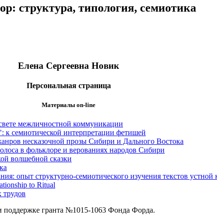
р: структура, типология, семиотика
Елена Сергеевна Новик
Персональная страница
Материалы on-line
 свете межличностной коммуникации
": к семиотической интерпретации фетишей
анров несказочной прозы Сибири и Дального Востока
олоса в фольклоре и верованиях народов Сибири
кой волшебной сказки
ка
ания: опыт стpуктуpно-семиотического изучения текстов устной 
tionship to Ritual
 трудов
и поддержке гранта №1015-1063 Фонда Форда.