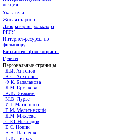
лекции
Указатели
Живая cтарина
Лаборатория фольклора
РГГУ
Интернет-ресурсы по
фольклору
Библиотека фольклориста
Гранты
Персональные страницы
Д.И. Антонов
А.С. Архипова
Ф.К. Бадаланова
Л.М. Ермакова
А.В. Козьмин
М.В. Лурье
И.Г. Матюшина
Е.М. Мелетинский
Д.М. Михеева
С.Ю. Неклюдов
Е.С. Новик
А.А. Панченко
Н.В. Петров