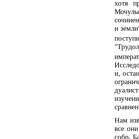
хотя п
Мочул
сочинен
и земли
посту
"Трудо
импера
Исследо
и, оста
ограни
дуалис
изучен
сравнен
Нам изв
все они
собр. Б