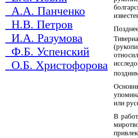
болгарс
А.А. Панченко
известе
Н.В. Петров
Позднее
И.А. Разумова
Тивериа
(рукоп
Ф.Б. Успенский
относи
О.Б. Христофорова
исслед
поздним
Основн
упомина
или рус
В работ
мирот
привлек