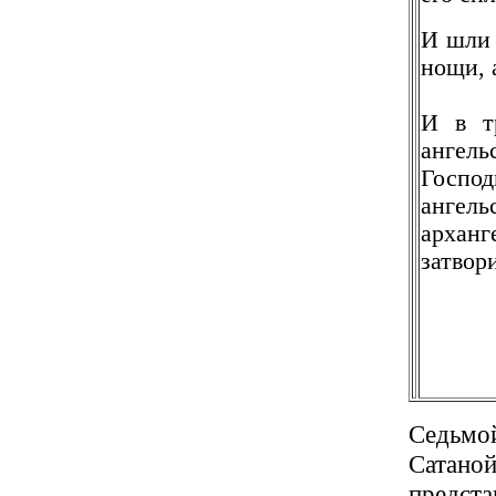
И шли 
нощи, 
И в т
ангель
Госпо
анге
арханг
затвор
Седьмо
Сатаной
предста