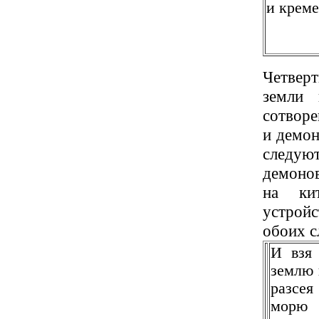
и креме
Четверт
земли 
сотворе
и демон
следуют
демонов
на кит
устройс
обоих с
И взя 
землю 
разс
морю