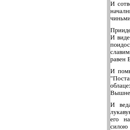
И сотв
нача
чиньми
Прииде
И виде
поидо
слави
равен 
И помы
"Пос
облац
Вышне
И вед
лукаву
его н
силою