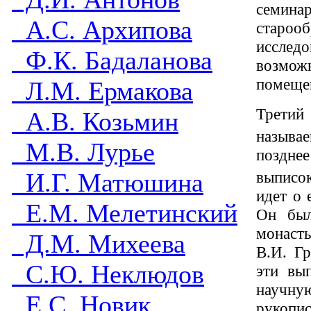
семина
А.С. Архипова
старо
исследо
Ф.К. Бадаланова
возмож
помеще
Л.М. Ермакова
Третий 
А.В. Козьмин
называ
М.В. Лурье
поздне
выписок
И.Г. Матюшина
идет о 
Е.М. Мелетинский
Он был
монаст
Д.М. Михеева
В.И. Г
С.Ю. Неклюдов
эти вы
научн
Е.С. Новик
рукопи