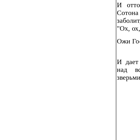
И отто
Сотона 
заболит
"Ох, ох
Ожи Го
И дает
над в
зверьми