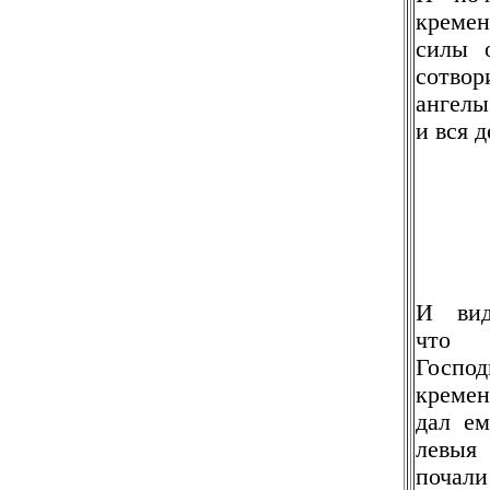
креме
силы 
сотво
ангелы
и вся д
И вид
что 
Господ
креме
дал ем
левы
почали