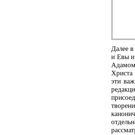
Далее в
и Евы и
Адамом
Христа 
эти важ
редакц
присое
творе
канонич
отдел
рассм