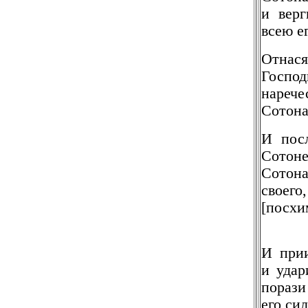
и верг
всею е
Отнася
Господ
нарече
Сотона
И пос
Сотон
Сотона
своег
[посхи
И прии
и удар
порази
его си