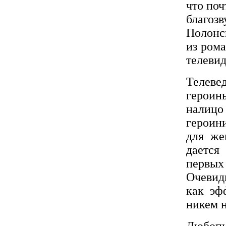
что по
благоз
Полонс
из рома
телевид
Телеве
героинь
налицо
героин
для же
дается
первых
Очевид
как эф
никем н