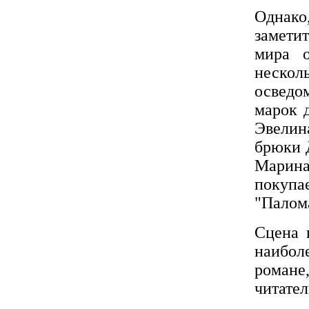
Однак
замети
мира о
неск
осведо
марок 
Эвелин
брюки 
Марина,
покупа
"Палом
Сцена 
наибол
романе
читате