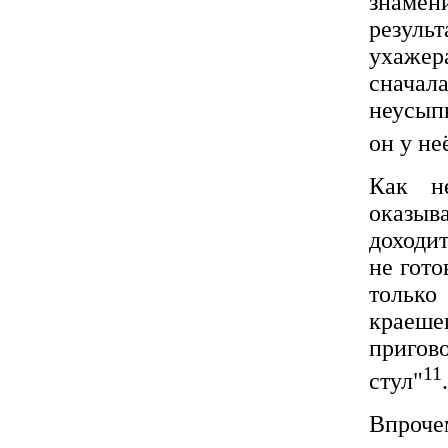
знаме
резуль
ухажер
сначал
неусыпн
он у не
Как не
оказыв
доходит
не гото
только
краеш
пригов
11
стул"
.
Впрочем