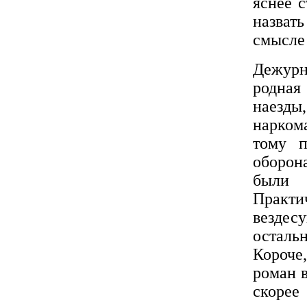
яснее 
назват
смысле 
Дежур
родная
наезды
нарком
тому п
оборона
были 
Практи
вездес
осталь
Короче
роман в
скорее