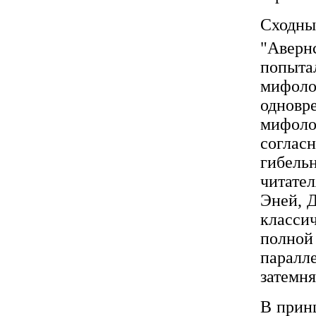
Сходн
"Аверн
попы
мифоло
однов
мифол
согла
гибел
читате
Эней, Д
класси
полной
паралл
затемня
В принц