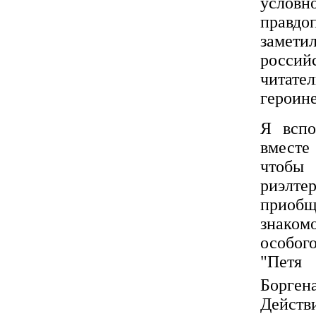
услов
правдо
замети
росси
читате
героин
Я вспо
вместе
чтобы
риэлт
приобщ
знаком
особог
"Петя
Борген
Действ