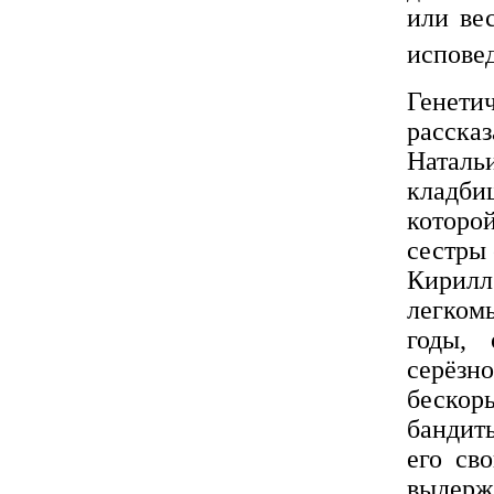
или вес
испове
Генет
расска
Наталь
кладб
которо
сестры 
Кирилл
легком
годы, 
серёзн
бескоры
бандит
его св
выдер