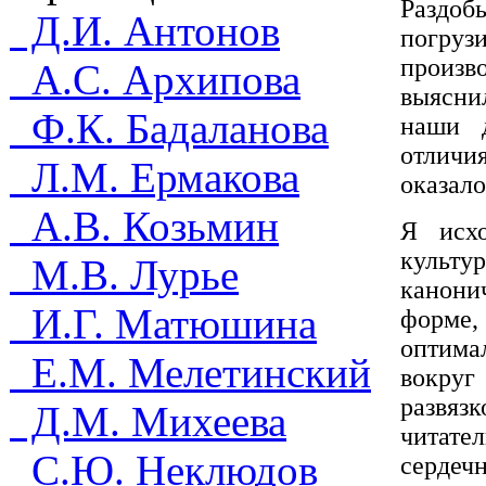
Раздо
Д.И. Антонов
погрузи
произ
А.С. Архипова
выясни
Ф.К. Бадаланова
наши 
отлич
Л.М. Ермакова
оказал
А.В. Козьмин
Я исхо
культ
М.В. Лурье
канони
И.Г. Матюшина
форме
оптима
Е.М. Мелетинский
вокруг
развяз
Д.М. Михеева
читат
С.Ю. Неклюдов
сердеч