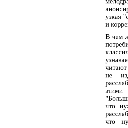
мелод
анонси
узкая 
и корре
В чем ж
потре
класс
узнава
читают
не из
рассла
этими
"Больш
что ну
рассла
что н