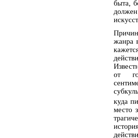
быта, 
должен
искусс
Причин
жанра 
каже
действ
Известн
от го
сентим
субкуль
куда п
место 
трагич
истори
действ