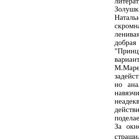
литера
Золушк
Натальи
скромн
ленивая
добрая
"Принц
вариан
М.Мар
задейст
но ана
навязч
неаде
действ
подела
За окн
страши