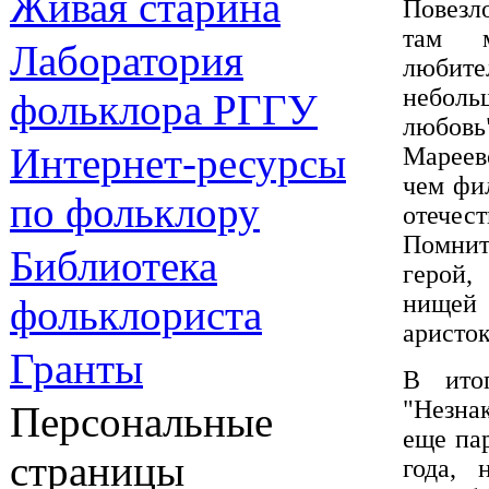
Живая cтарина
Повезл
там м
Лаборатория
любите
небол
фольклора РГГУ
любовь
Интернет-ресурсы
Мареев
чем фи
по фольклору
отечес
Помнитс
Библиотека
герой,
нищей 
фольклориста
аристо
Гранты
В ито
"Незнак
Персональные
еще пар
страницы
года, 