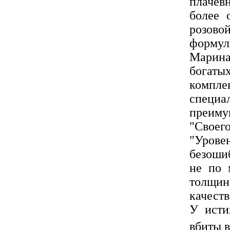
плачев
более 
розово
формул
Марин
богаты
компле
специ
преиму
"Своег
"Урове
безоши
не по 
толщи
качеств
У исти
вбиты в