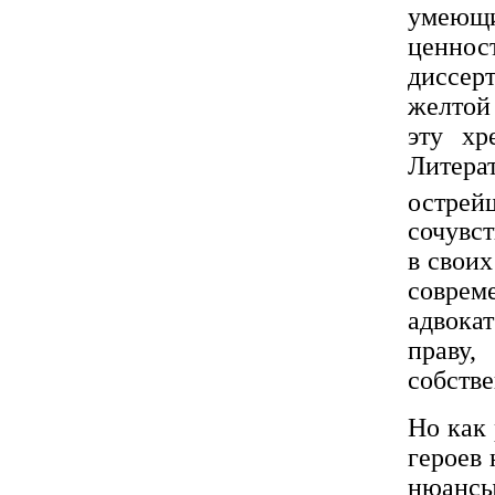
умеющи
ценно
диссер
желтой 
эту хр
Литера
острей
сочувс
в свои
соврем
адвока
праву,
собстве
Но как 
героев 
нюанс