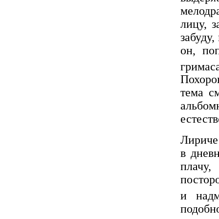
мелодр
лицу, з
забуду,
он, по
гримас
Похорон
тема с
альбо
естеств
Лириче
в днев
плачу,
постор
и надм
подоб