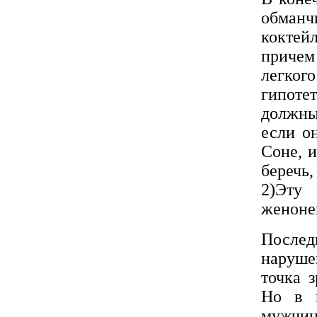
обманч
коктей
причем
легког
гипоте
должны
если о
Соне, 
беречь
2)Эт
женоне
Послед
наруше
точка 
Но в 
мужчин