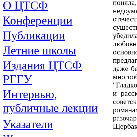
поняла,
О ЦТСФ
недоум
Конференции
отече
сущест
Публикации
убеди
любовн
Летние школы
основн
предла
Издания
ЦТСФ
даже б
РГГУ
много
"Гладк
Интервью,
и расс
советс
публичные лекции
роман
разоч
Указатели
Щербак