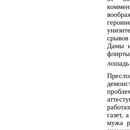
комме
вообра
герои
унизит
срывов
Дамы и
флирты
лошадь 
Пресл
демон
пробл
аттест
работа
газет, 
мужа р