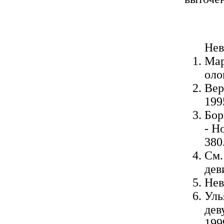
Нев
Мар
оло
Вер
199
Бор
- Н
380
См.
дев
Нев
Уль
дев
199