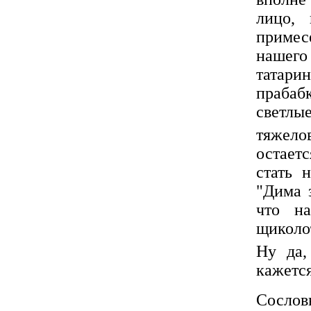
лицо, 
примесе
нашег
татари
прабаб
светлые
тяжело
остает
стать 
"Дима 
что на
щиколо
Ну да,
кажетс
Сослов