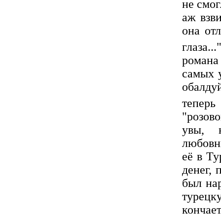
не смог
аж взви
она отл
глаза...
романа
самых у
обалду
теперь
"розов
увы, 
любовн
её в Ту
денег, 
был нар
турецку
кончае