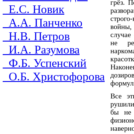
грёз. 
Е.С. Новик
развор
строго
А.А. Панченко
войны,
Н.В. Петров
случае 
не ре
И.А. Разумова
нарком
красот
Ф.Б. Успенский
Наконец
О.Б. Христофорова
дозиро
формул
Все эт
рушили
бы не 
физион
наверно