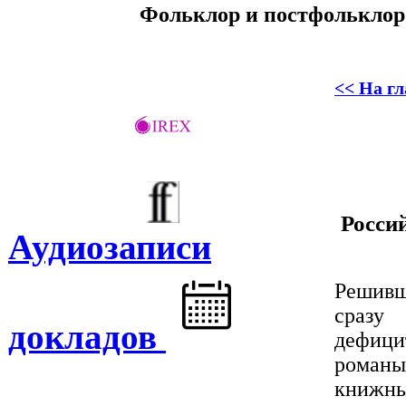
Фольклор и постфольклор:
<< На г
Росси
Аудиозаписи
Решивш
сразу
докладов
дефици
роман
книжны