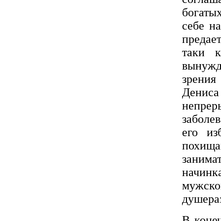
богатых
себе н
предает
таки к
вынужд
зрения
Дениса
непре
заболев
его из
похищ
занима
начинка
мужс
душера
В коне