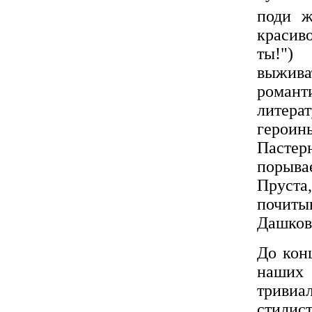
поди ж
красиво
ты!")
выжива
роман
литера
героин
Пастер
порыва
Пруст
почиты
Дашков
До кон
наших
тривиа
стилис