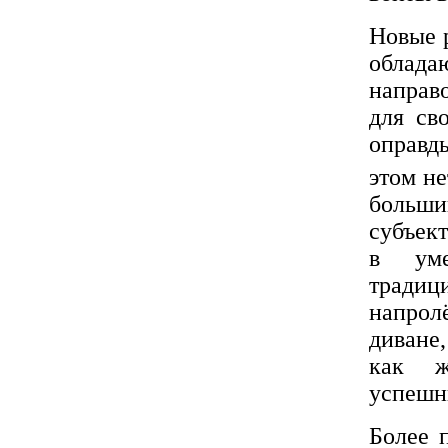
Новые 
облада
направ
для св
оправд
этом не
больш
субъек
в уме
традиц
напрол
диване
как ж
успешн
Более 