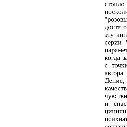
стоило
поскол
"розов
достат
эту кн
серии 
параме
когда 
с точк
автора
Денис
качес
чувстви
и спас
циничн
психи
соглаш