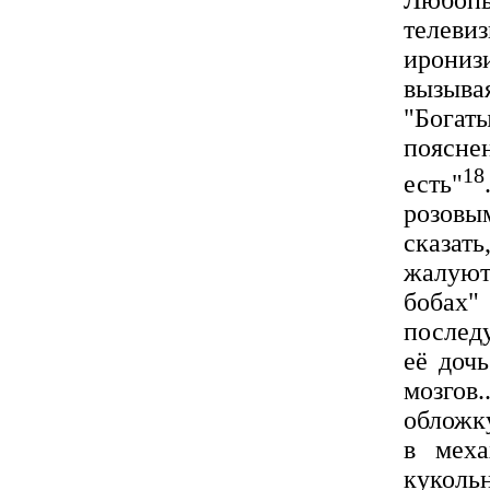
Любоп
телеви
ирониз
вызыва
"Богат
поясне
18
есть"
розовы
сказат
жалуют
бобах
послед
её доч
мозгов.
обложк
в мех
куколь