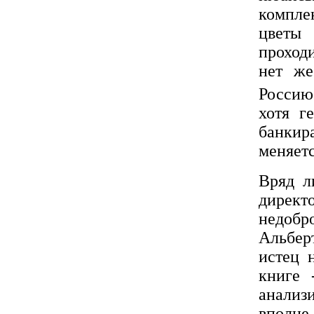
компле
цветы
проходи
нет же
Россию
хотя г
банкир
меняетс
Вряд л
директ
недоб
Альбер
истец 
книге 
анализ
вполне