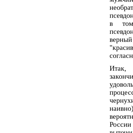
необра
псевдо
в том
псевдо
верный
"крас
соглас
Итак,
закончи
удовол
процес
чернухи
наивно
вероят
России
выточен