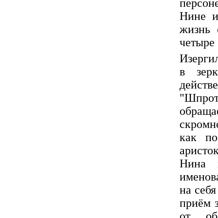
персон
Нине и
жизнь 
четыре
Изергил
в зерк
действ
"Шпрот
обращ
скромн
как по
аристо
Нина 
именов
на себя
приём з
от об