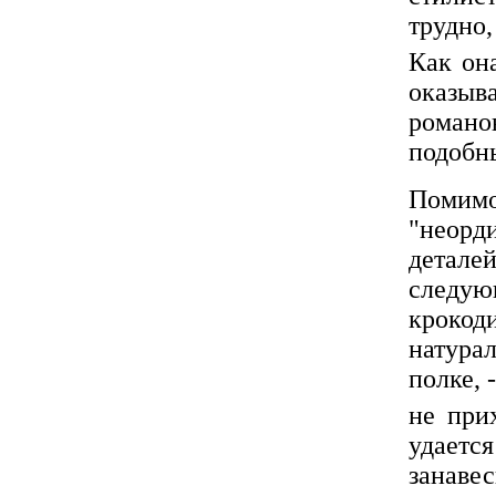
трудно,
Как она
оказыв
романо
подобны
Помим
"неорд
деталей
следую
крокод
натура
полке, 
не при
удаетс
занавес