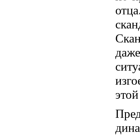
отца
скан
Скан
даже
ситу
изго
этой
Пред
дина