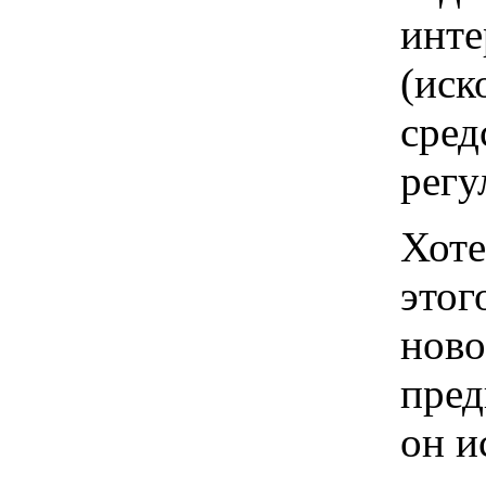
инте
(иск
сред
регу
Хоте
этог
ново
пред
он и