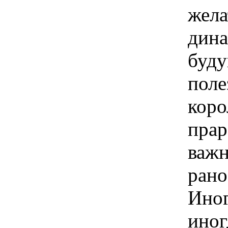
жела
дина
буду
поле
коро
прар
важн
рано
Иног
иног