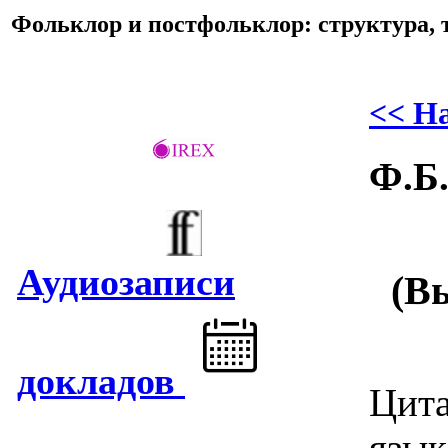
Фольклор и постфольклор: структура, 
<< Н
Ф.Б.
Аудиозаписи
(В
докладов
Цита
язык