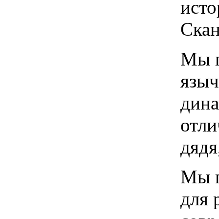
исто
Скан
Мы п
языч
дина
отли
дядя
Мы п
для 