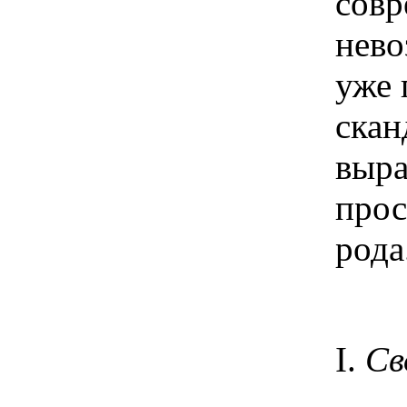
совр
нево
уже 
скан
выра
прос
рода
I
.
Св