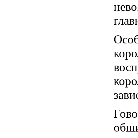
нево
глав
Особ
коро
восп
коро
зави
Гово
обши