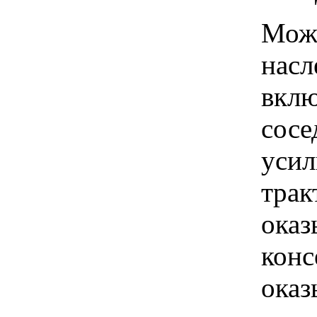
Можн
насл
вклю
сосе
усил
трак
оказ
конс
оказ