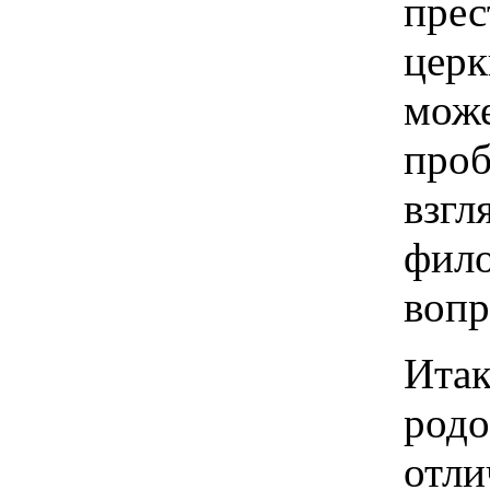
прес
церк
може
проб
взгл
фило
вопр
Итак
родо
отли