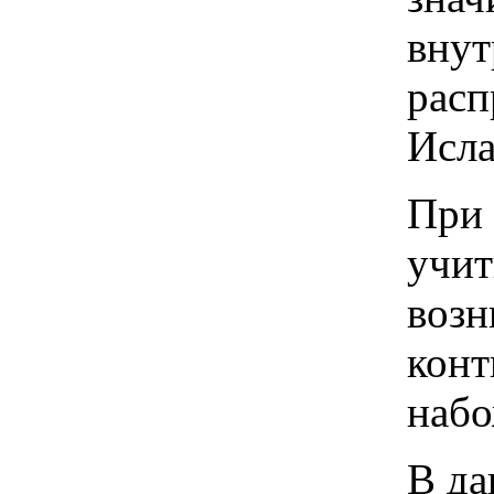
внут
расп
Исла
При 
учит
возн
конт
набо
В да