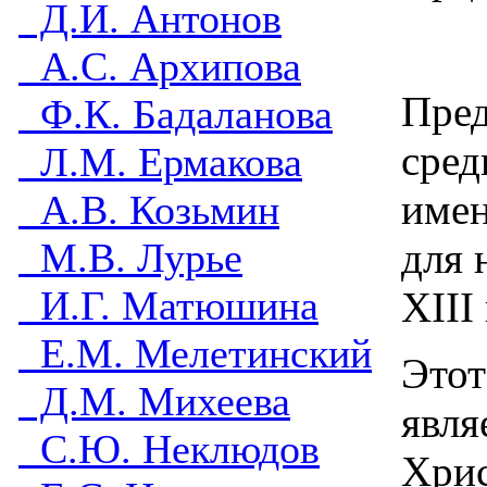
Д.И. Антонов
А.С. Архипова
Пред
Ф.К. Бадаланова
сред
Л.М. Ермакова
имен
А.В. Козьмин
М.В. Лурье
для 
И.Г. Матюшина
XIII
Е.М. Мелетинский
Этот
Д.М. Михеева
явля
С.Ю. Неклюдов
Хрис