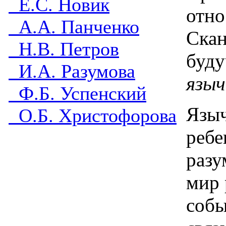
Е.С. Новик
отно
А.А. Панченко
Скан
Н.В. Петров
буду
И.А. Разумова
языч
Ф.Б. Успенский
Языч
О.Б. Христофорова
ребе
разу
мир 
собы