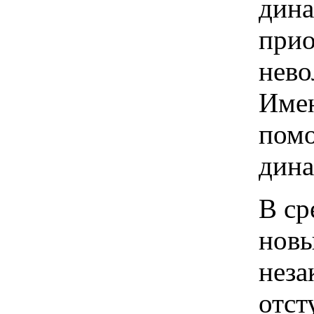
дина
прио
нево
Имен
помо
дина
В ср
новы
неза
отст