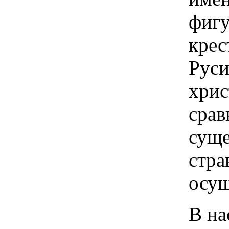
фигу
крес
Руси
хрис
срав
суще
стра
осущ
В на