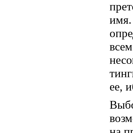
прет
имя.
опре
всем
несо
тинг
ее, 
Выбо
возм
на п