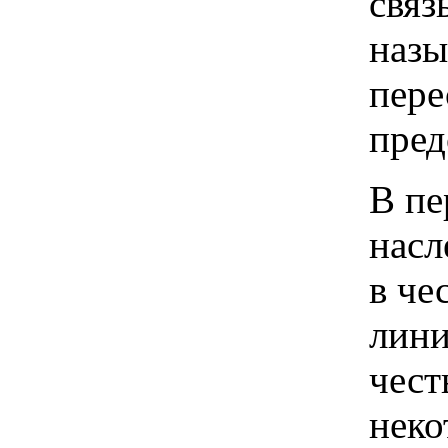
связ
назы
пере
пред
В пе
насл
в че
лини
чест
неко