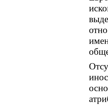
иско
выде
отно
имен
обще
Отсу
инос
осно
атри