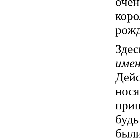
очен
коро
рожд
Здес
име
Дейс
нося
приш
будь
были