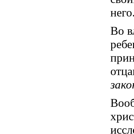
него
Во в
ребе
прин
отца
зак
Вооб
хрис
иссл