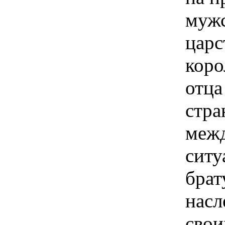
мужс
царс
коро
отца
стра
межд
ситу
брат
насл
свои