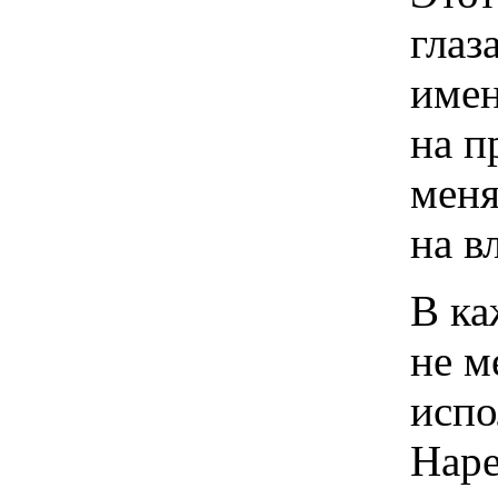
глаз
имен
на п
меня
на в
В ка
не м
испо
Наре