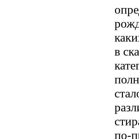
опре
рожд
каки
в ск
кате
полн
стал
разл
стир
по-п