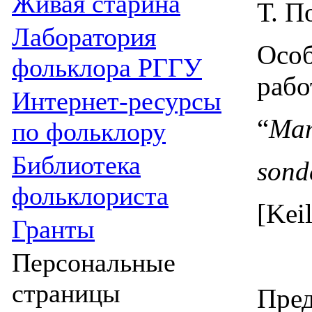
Живая cтарина
Т. П
Лаборатория
Особ
фольклора РГГУ
рабо
Интернет-ресурсы
“
Man
по фольклору
Библиотека
sond
фольклориста
[
Kei
Гранты
Персональные
страницы
Пред