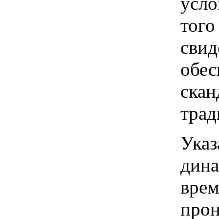
усло
того
свид
обес
скан
трад
Указ
дина
врем
прон