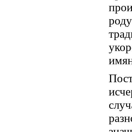
прои
роду
трад
укор
имян
Пост
исче
случ
разн
знач