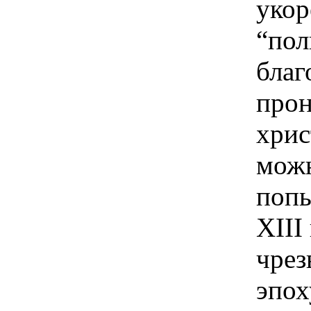
укор
“пол
благ
прон
хрис
можн
попы
XIII
чрез
эпох