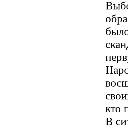
Выбо
обра
было
скан
перв
Наро
восш
свои
кто 
В си