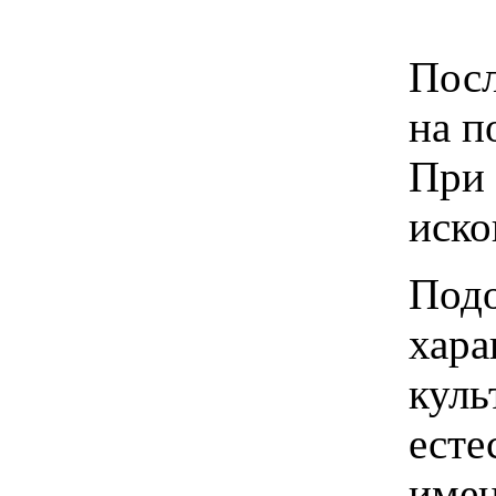
Посл
на п
При 
иско
Подо
хара
куль
есте
имен