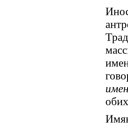
Инос
антр
Трад
масс
имен
гово
име
обих
Имян