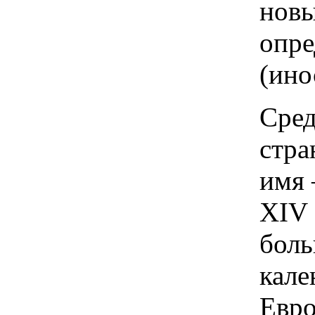
новы
опре
(ино
Сред
стра
имя 
XIV
боль
кале
Евр