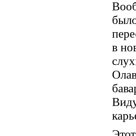
Вооб
было
пере
в но
слух
Олав
бава
Виду
карь
Этот