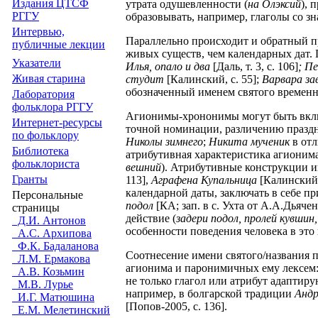
Издания
ЦТСФ
утрата одушевленности (
на Олэксий
), 
РГГУ
образовывать, например, глаголы со зна
Интервью,
Параллельно происходит и обратный п
публичные лекции
живых существ, чем календарных дат. 
Указатели
Илья, опало и два
[Даль, т. 3, с. 106]
; П
Живая cтарина
студит
[Калинский, с. 55];
Варвара за
обозначенный именем святого временн
Лаборатория
фольклора РГГУ
Агионимы-хрононимы могут быть включ
Интернет-ресурсы
точной номинации, различению праздни
по фольклору
Николы зимнего
;
Никита мученик
в отл
Библиотека
атрибутивная характеристика агионима
фольклориста
вешний
). Атрибутивные конструкции и
Гранты
113],
Аграфена Купальница
[Калинский,
календарной даты, заключать в себе пр
Персональные
подол
[КА; зап. в с. Ухта от А.А.Дьяченк
страницы
действие (
задери подол, пролей кувшин
Д.И. Антонов
особенности поведения человека в это 
А.С. Архипова
Ф.К. Бадаланова
Соотнесение имени святого/названия 
Л.М. Ермакова
агионима и паронимичных ему лексем
А.В. Козьмин
не только глагол или атрибут адаптир
М.В. Лурье
например, в болгарской традиции
Андр
И.Г. Матюшина
[Попов-2005, с. 136].
Е.М. Мелетинский