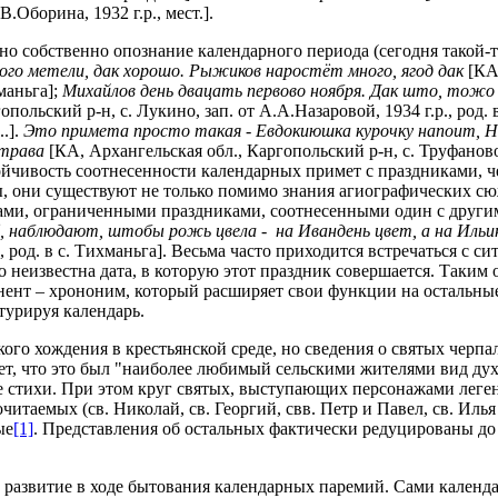
В.Оборина, 1932 г.р., мест.].
о собственно опознание календарного периода (сегодня такой-то 
ого метели, дак хорошо. Рыжиков наростёт много, ягод дак
[КА,
хманьга];
Михайлов день двацать первово ноября. Дак што, тож
польский р-н, с. Лукино, зап. от А.А.Назаровой, 1934 г.р., род. 
..].
Это примета просто такая - Евдокиюшка курочку напоит, Ни
 трава
[КА, Архангельская обл., Каргопольский р-н, с. Труфаново,
йчивость соотнесенности календарных примет с праздниками, че
 они существуют не только помимо знания агиографических сюж
ами, ограниченными праздниками, соотнесенными один с другим
ё, наблюдают, штобы рожь цвела - на Ивандень цвет, а на Ильин
., род. в с. Тихманьга]. Весьма часто приходится встречаться с с
о неизвестна дата, в которую этот праздник совершается. Таким
нент – хрононим, который расширяет свои функции на остальные
турируя календарь.
го хождения в крестьянской среде, но сведения о святых черпа
ет, что это был "наиболее любимый сельскими жителями вид духо
ые стихи. При этом круг святых, выступающих персонажами леге
итаемых (св. Николай, св. Георгий, свв. Петр и Павел, св. Илья 
ые
[1]
. Представления об остальных фактически редуцированы до 
 развитие в ходе бытования календарных паремий. Сами календ