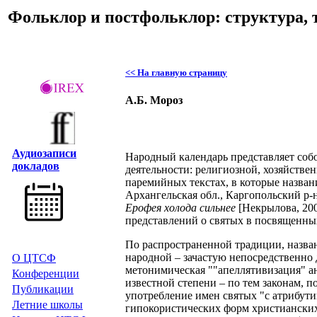
Фольклор и постфольклор: структура, 
<< На главную страницу
А.Б. Мороз
Аудиозаписи
Народный календарь представляет собо
докладов
деятельности: религиозной, хозяйствен
паремийных текстах, в которые назва
Архангельская обл., Каргопольский р-н,
Ерофея холода сильнее
[Некрылова, 200
представлений о святых в посвященны
По распространенной традиции, назван
народной – зачастую непосредственно 
О ЦТСФ
метонимическая ""апеллятивизация" ан
Конференции
известной степени – по тем законам, 
Публикации
употребление имен святых "с атрибут
Летние школы
гипокористических форм христианских