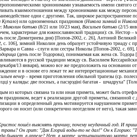
нтропонимическими хрононимами узнаваемость имени святого 
вливать взаимоотношения между хрононимами как между персо
заимодействие одни с другими. Так, широкое распространение п
 Купало
) или одноименных праздников (
Никола зимний
и
Никола
е:
Миколин батько
(8/21 или 10/23 мая)
, Васильев батько
(2/15 янв
рочем, характерные для южнославянской традиции): св. Нестор –
нь после Димитриева дня) [Попов-2002, с. 26], Антоний Великий
, с. 106], зимний Николин день образует устойчивую триаду с
Варвара и Савва - слуги или сестры Николы [Попов-2002, с. 69],
одорица
(день после Тодорова)
,
понимаемая как жена св. Тодора [Т
вливаются в русской традиции между св. Василием Кессарийским
1 декабря/13 января), можно все же предположить на основании 
ождение и в основе его лежат те же интерпретационные механ
ильев вечер
– время приготовления обильной трапезы (ср. полес
уцц
i
у каляды: две посных, а пасэрэд
i
н
i
багатая - шчадруха" [Толст
дым из которых связана та или иная примета, может быть отре
м праздником, ведет к реализации другой приметы, связанной с
ализации в определенный день мотивируется нарушением приме
торого он носит (или синкретично неотделим от него), такая зав
ристос пошёл выяснять причину, почему неудачный год. И пришёл 
 травы? Он грит: "Дак Егорий воды-то не дал!" Он к Егорию: "Т
да бывает, в апреле? Нет, в марте, четырнацатово марта, перв