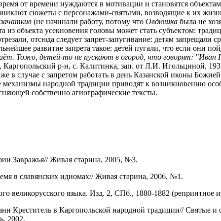
ремя от времени нуждаются в мотивации и становятся объекта
озникают сюжеты с персонажами-святыми, возводящие к их жизн
 зачаткив
(не начинали работу, потому что
Овдюшка
была не хозя
та из объекта усекновения головы может стать субъектом: трад
трезали, отсюда следует запрет-запугивание: детям запрещали ср
ьнейшее развитие запрета такое: детей пугали, что если они пой
еваёт. Тожо, детей-то не пускают в огород, что говорят: "Ива
 Каргопольский р-н, с. Калитинка, зап. от Л.И. Игольциной, 1931
о же в случае с запретом работать в день Казанской иконы Божией
ые механизмы народной традиции приводят к возникновению особ
сняющей собственно агиографические тексты.
и Завражья// Живая старина, 2005, №3.
я в славянских идиомах// Живая старина, 2006, №1.
 великорусского языка. Изд. 2, СПб., 1880-1882 (репринтное из
Креститель в Каргопольской народной традиции// Святые и св
, 2002.