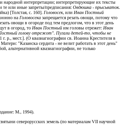
ми народной интерпретации; интерпретирующие их тексты
и те или иные запреты/предписания:
Овдюшка - прысьваток.
йка) [Толстая, с. 160].
Головосек
, или
Иван Постный
иционно на
Головосека
запрещается резать овощи, потому что
езать овощи в огороде под тем предлогом, что в этот день
дут в огород, то
Иван Постный
им головы отрежет:
Иван
н Постный голову отрежот". Пугали детей-то, чтобы не
 г. р., мест.]. (О квазиагиографии св. Иоанна Крестителя в
 Матери: "Казанска сердита - не велит работать в этот день"
ой, альтернативной квазиагиографии, не только
дание: М., 1994).
ятыни северорусских земель (по материалам VII научной