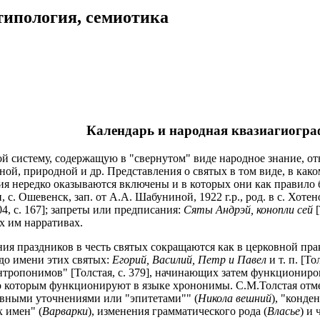
типология, семиотика
Календарь и народная квазиагиогр
й систему, содержащую в "свернутом" виде народное знание, от
ной, природной и др. Представления о святых в том виде, в как
ния нередко оказываются включены и в которых они как правило
 с. Ошевенск, зап. от А.А. Шабуниной, 1922 г.р., род. в с. Хоте
4, с. 167]; запреты или предписания:
Сяты Андрэй, конопли сей
[
х им нарративах.
ия праздников в честь святых сокращаются как в церковной пра
до имени этих святых:
Егорий, Василий, Петр и Павел
и т. п. [Т
тропонимов" [Толстая, с. 379], начинающих затем функционирова
по которым функционируют в языке хрононимы. С.М.Толстая отме
ивными уточнениями или "эпитетами"" (
Никола вешний
), "конде
 имен" (
Варварки
), изменения грамматического рода (
Власье
) и