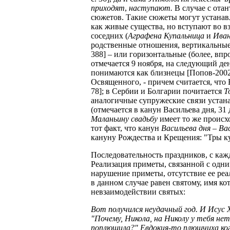
приходят
,
наступают.
В случае с ота
сюжетов. Такие сюжеты могут устана
как живые существа, но вступают во в
соседних (
Аграфена Купальница
и
Иван
родственные отношения, вертикальны
388] – или горизонтальные (более, вп
отмечается 9 ноября, на следующий де
понимаются как близнецы [Попов-2002
Освященного, - причем считается, что 
78]; в Сербии и Болгарии почитается
Т
аналогичные супружеские связи устана
(отмечается в канун Васильева дня, 3
Маланьину свадьбу
имеет то же происх
тот факт, что канун
Васильева дня
–
Вас
кануну Рождества и Крещения: "Тры к
Последовательность праздников, с каж
Реализация приметы, связанной с одни
нарушение приметы, отсутствие ее ре
в данном случае равен святому, имя ко
невзаимодействии святых:
Вот получился неудачный год. И Исус Х
"Почему, Никола, на Николу у тебя нет
поплющила?" Евдокия-то плющчиха ког