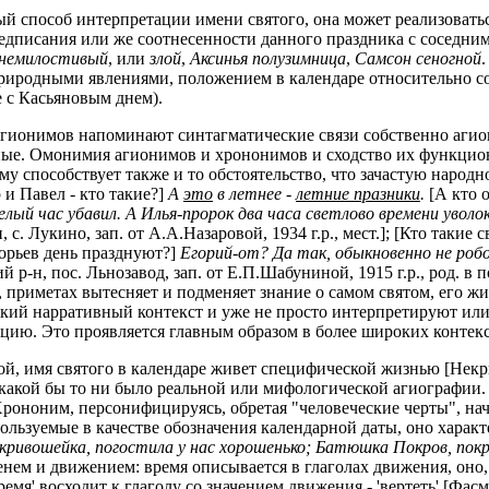
й способ интерпретации имени святого, она может реализоватьс
едписания или же соотнесенности данного праздника с соседним
 немилостивый
, или
злой
,
Аксинья полузимница
,
Самсон сеногной
риродными явлениями, положением в календаре относительно со
е с Касьяновым днем).
агионимов напоминают синтагматические связи собственно аги
ые. Омонимия агионимов и хрононимов и сходство их функцио
 способствует также и то обстоятельство, что зачастую народно
и Павел - кто такие?]
А
это
в летнее -
летние празники
.
[А кто 
лый час убавил. А Илья-пророк два часа светлово времени уволо
с. Лукино, зап. от А.А.Назаровой, 1934 г.р., мест.]; [Кто такие 
орьев день празднуют?]
Егорий-от? Да так, обыкновенно не роб
й р-н, пос. Льнозавод, зап. от Е.П.Шабуниной, 1915 г.р., род. в
, приметах вытесняет и подменяет знание о самом святом, его ж
кий нарративный контекст и уже не просто интерпретируют ил
ию. Это проявляется главным образом в более широких контекс
 имя святого в календаре живет специфической жизнью [Некрыл
т какой бы то ни было реальной или мифологической агиографии.
рононим, персонифицируясь, обретая "человеческие черты", н
ользуемые в качестве обозначения календарной даты, оно харак
-кривошейка, погостила у нас хорошенько; Батюшка Покров, пок
енем и движением: время описывается в глаголах движения, оно
ремя' восходит к глаголу со значением движения - 'вертеть' [Фасм