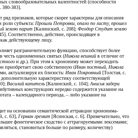
ных словообразовательных валентностей (способности
. 380-383].
ряд признаков, которые скорее характерны для описания
в роли субъекта:
Прошли Петровки, опало по листу, прошел
ий землю парит
[Калинский, с. 208];
Феодор Студит землю
145]. Соответственно, действие, происходящее в
 как действующему лицу.
лняет разграничительную функцию, способствует более
в честь одноименных святых (
Никола вешний
в отличие от
стного
и др.). При этом к хронониму может переходить
 он приобретает свою собственную (
Иван постный, Никола
ми, актуализируя их близость:
Иван Покровный
[Толстая, с.
ть дополнительную характеристику соответствующей
10];
Василий капитель
[Калинский, с. 104];
Анисья задери
трибутивных конструкциях нередко содержится указание на
отата – календарного периода, – либо указание на
дит на основании семантической аттракции хрононима-
, с. 63],
Герман гремит
[Ясинская, с. 6]. Примечательно, что
большее фонетическое сходство с аттрагируемыми лексемами;
вляться, становиться больше по размеру, количеству)