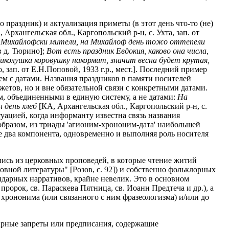
праздник) и актуализация приметы (в этот день что-то (не)
 Архангельская обл., Каргопольский р-н, с. Ухта, зап. от
о Михайлофски мители, на Михайлоф день тожо оттепели
в д. Тюрино];
Вот есть праздник Евдокия, каково она числа,
колушка коровушку накормит, значит весна будет крутая,
 зап. от Е.Н.Поповой, 1933 г.р., мест.]. Последний пример
м с датами. Названия праздников в памяти носителей
етов, но и вне обязательной связи с конкретными датами.
, объединенными в единую систему, а не датами:
На
 день хлеб
[КА, Архангельская обл., Каргопольский р-н, с.
итуацией, когда информанту известна связь названия
 образом, из триады 'агионим-хрононим-дата' наибольшей
 два компонента, одновременно и выполняя роль носителя
лись из церковных проповедей, в которые чтение житий
вной литературы" [Розов, с. 92]) и собственно фольклорных
ндарных нарративов, крайне невелик. Это в основном
пророк, св. Параскева Пятница, св. Иоанн Предтеча и др.), а
хрононима (или связанного с ним фразеологизма) и/или до
арные запреты или предписания, содержащие