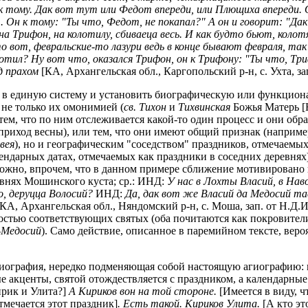
 к тому. Дак вот тут или Федот впереди, или Плющиха впереди
 Он к тому: "Ты что, Федот, не покапал?" А он и говорит: "Да
, на Трифон, на колотилу, сбиваеца весь. И как будто бьют, коло
то вот, февральские-то лазури ведь в конце бывают февраля, та
тил? Ну вот что, оказался Трифон, он к Трифону: "Ты что, Трифо
д прахом
[КА, Архангельская обл., Каргопольский р-н, с. Ухта, зап.
ов в единую систему и установить биографическую или функци
не только их омонимией (
св. Тихон
и
Тихвинская
Божья Матерь [Н
 тем, что по ним отслеживается какой-то один процесс и они об
приход весны), или тем, что они имеют общий признак (наприме
вея
), но и географическим "соседством" праздников, отмечаемых
ендарных датах, отмечаемых как праздники в соседних деревнях)
озможно, впрочем, что в данном примере сближение мотивировано
евнях Мошинского куста; ср.: ИНД:
У нас в Лохты Власий, в Нав
о, деруцца Волосий?
ИНД:
Да, дак вот же Власий да Медосий та
КА, Архангельская обл., Няндомский р-н, с. Моша, зап. от Н.Д.Ильи
стью соответствующих святых (оба почитаются как покровители 
-Медосий
). Само действие, описанное в паремийном тексте, веро
гиография, нередко подменяющая собой настоящую агиографию:
ые акценты, святой отождествляется с праздником, а календарны
ирик и Улита?]
А Кириков вон на той стороне.
[Имеется в виду, 
тмечается этот праздник]
. Есть такой. Кириков Улита.
[А кто эт