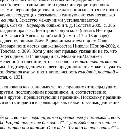
способствует возникновению целых интерпретирующих
нажами: персонифицированные даты описываются не просто
олучила тенденция связывать в единую систему несколько
 вешний
). Зачастую между ними устанавливаются
аря),
Савка – Варварин батько
и т. д. [Толстая-2005, с. 386-
 младший брат св. Димитрия Солунского (память Нестора
 и Афанасий Александрийский (память 17 и 18 января)
 предшествующими 2-мя: Варвариным днем и днем Саввы
 Варвара понимается как жена/сестра Николы [Попов-2002, с.
олстая, с. 389]. Хотя у нас нет прямых указаний на то, что
 (его днем, 1/14 января) и св. Меланией/Маланьей
отмеченной тенденции, что фразеологизм
наготовить как на
измы. Подтверждением нашего предположения может служить
ск.
богатая кутья
противоположность
голодной, постной
–
ая, с. 133]).
флектирована как зависимость последующих от предыдущих.
 другим, последующим праздником, и, соответственно,
ты в другой, предшествующий праздник. Поскольку праздник
исимость подается в фольклоре как сюжет о взаимодействии/
он... вот не соврать, какой празник был у нас зимой... вот:
ы, Егорий, почему не дал воды?" -" Дак Евдокия-то что не
ое марта по-старому. Он к ней: "Ты что не поплющила?" -