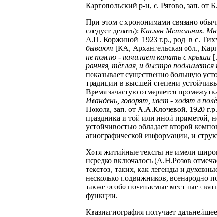
Каргопольский р-н, с. Рягово, зап. от Б.
При этом с хрононимами связано обычн
следует делать):
Касьян Метельник. Мн
А.П. Коржиной, 1923 г.р., род. в с. Ти
бывают
[КА, Архангельская обл., Карго
не помню - начинает капать с крыши
[.
ранняя, тёплая, и быстро поднимется
показывает существенно большую усто
традиции в высшей степени устойчивы,
Время зачастую отмеряется промежутк
Ивандень, говорят, цвет - ходят в пол
Нокола, зап. от А.А.Клочевой, 1920 г.р
праздника и той или иной приметой, н
устойчивостью обладает второй компо
агиографической информации, и струк
Хотя житийные тексты не имели широко
нередко включалось (А.Н.Розов отмеча
текстов, таких, как легенды и духовн
несколько подвижников, всенародно поч
также особо почитаемые местные свят
функции.
Квазиагиография получает дальнейшее