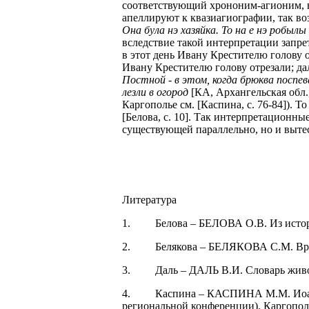
соответствующий хрононим-агионим, в
апеллируют к квазиагиографии, так в
Она була нэ хазяйка. То на е нэ робылы
вследствие такой интерпретации запре
в этот день Ивану Крестителю голову о
Ивану Крестителю голову отрезали; дал
Постной - в этом, когда брюква посп
лезли в огород
[КА, Архангельская обл.,
Каргополье см. [Каспина, с. 76-84]). Т
[Белова, с. 10]. Так интерпретационн
существующей параллельно, но и выте
Литература
1.
Белова – БЕЛОВА О.В. Из истори
2.
Белякова – БЕЛЯКОВА С.М. Врем
3.
Даль – ДАЛЬ В.И. Словарь живого
4.
Каспина – КАСПИНА М.М. Иоанн 
региональной конференции). Каргополь