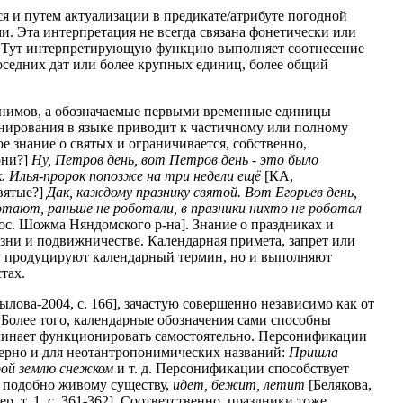
я и путем актуализации в предикате/атрибуте погодной
и. Эта интерпретация не всегда связана фонетически или
. Тут интерпретирующую функцию выполняет соотнесение
седних дат или более крупных единиц, более общий
онимов, а обозначаемые первыми временные единицы
нирования в языке приводит к частичному или полному
е знание о святых и ограничивается, собственно,
они?]
Ну, Петров день, вот Петров день - это было
к. Илья-пророк попозже на три недели ещё
[КА,
святые?]
Дак, каждому празнику святой. Вот Егорьев день,
отают, раньше не роботали, в празники нихто не роботал
 пос. Шожма Няндомского р-на]. Знание о праздниках и
изни и подвижничестве. Календарная примета, запрет или
и продуцируют календарный термин, но и выполняют
тах.
ова-2004, с. 166], зачастую совершенно независимо как от
 Более того, календарные обозначения сами способны
ачинает функционировать самостоятельно. Персонификации
терно и для неотантропонимических названий:
Пришла
рой землю снежком
и т. д. Персонификации способствует
, подобно живому существу,
идет, бежит, летит
[Белякова,
ер, т. 1, с. 361-362]. Соответственно, праздники тоже