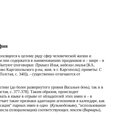
афия
носящееся к целому ряду сфер человеческой жизни и
ом они содержатся в наименованиях праздников и – шире – в
 бытуют (поговорки:
Пришел Илья, наделал гнилья
[КА,
ново Каргопольского р-на, жив. в г. Каргополь]; приметы:
С
Толстая, с. 340]), - существенно отличаются от
ктике (до более развернутого уровня
Васильев день
), так и в
олстая, с. 377-378]. Таким образом, происходит
ть в языке в отрыве от обладателей этих имен и – в
чает такие признаки адаптации агионимов в календаре, как
нсация" парных имен в одно
(
Кузьмодемьян
), "использование
 числа (плюрализация) соответствующих лексем (
Варвары
),