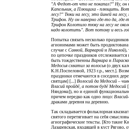
"А Федот-от что не покапал?" Ну, он
Капельник, а Плющиха - плющить. Вот.
лесу?" Тюки на лесу, это йиней на лесу
Трифон. Ну он наверно где-то да, где-
Трифон Колотило тюку на лесу не около
надо колотить". Вот потому и весь го
Попытка связать несколько праздник
агионимами может быть продиктована 
случае с
Саввой
,
Варварой
и
Николой
),
по цепочке праздников отслеживается 
быть тождественны
Варвара
и
Параско
Медосья схватил за волосья
(о двух кал
К.Н.Поспеловой, 1923 г.р., мест.]. В
праздники отмечаются в соседних дер
святцам]
[...]
Волосий да Медосий – чив
Власий пройдё, а потом будё Медосий
[
Няндома]), но и единой функционально
причем нередко как одно лицо:
Власий
драками деревня на деревню.
Так складывается фольклорная квазиа
святого перетягивает на себя смыслов
агиографические тексты. [Кто такие К
Лазаревская, входящей в куст Рягово, о