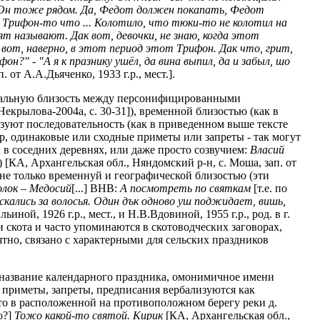
. Он тоже рядом. Да, Федот должен покапать, Федот
к Трифон-то что ... Колотило, что тюки-то не колотил на
тят называют. Дак вот, девочки, не знаю, когда этот
к вот, наверно, в этот период этот Трифон. Дак что, грит,
н?" - "А я к празнику ушёл, да вина выпил, да и забыл, шо
 от А.А.Дьяченко, 1933 г.р., мест.].
ональную близость между персонифицированными
екрылова-2004а, с. 30-31]), временной близостью (как в
разуют последовательность (как в приведенном выше тексте
р, одинаковые или сходные приметы или запреты - так могут
 в соседних деревнях, или даже просто созвучием:
Власий
 [КА, Архангельская обл., Няндомский р-н, с. Моша, зап. от
 не только временнуй и географической близостью (эти
олок – Медосий
[...] ВНВ:
А посмотреть по святкам
[т.е. по
скались за волосья. Один дък одново уш поджидает, вишь,
ной, 1926 г.р., мест., и Н.В.Вдовиной, 1955 г.р., род. в г.
скота и часто упоминаются в скотоводческих заговорах,
ятно, связано с характерными для сельских праздников
 название календарного праздника, омонимичное имени
е приметы, запреты, предписания вербализуются как
что в расположенной на противоположном берегу реки д.
о?]
Тожо какой-то святой. Кирик
[КА, Архангельская обл.,