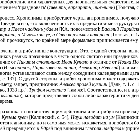
приобретение ими характерных для нарицательных существитель
чением 'праздновать' (са
ввить, варварить, николить
) [Толстая, с
роцесс. Хрононимы приобретают черты антропонимов, получают 
Прежде всего, это включенность их в предикативные структуры 
етр и Павел час/день убавил
[КА, повсеместно];
Василий Парийск
варыть, а Мыкола закуе, а Сава варэныкы наварыт
[Толстая, с. 
ой промежуток, по крайней мере формально приписывается ему
ены в атрибутивные конструкции. Это, с одной стороны, выпо
ков разных праздников в честь одного святого или праздников 
ичие от
Никиты столпника
;
Иван Купало
в отличие от
Ивана По
 (
Илья пророк
,
Парасковея пятница, Александр Невский
) или же
ногда устанавливают связь между соседними календарными дата
 с. 137]. С другой стороны, атрибут хрононима может содержа
имету, запрет, предписание:
Алексея пролей кувшин
[Даль, т. 1, с. 
о, 1933 г.р.];
Трифон колотило
[там же]. Соответственно, и в а
, колотило
), которое представляет собой либо характеристику ден
время.
праздника с соответствующим действием или атрибутом происхо
:
Кузьма кует
[Калинский, с. 54],
Наум наводит на ум
[Калинский
уются к агиониму, но и само имя может искажаться, приобретая 
ей
превращается в
Едрей
под влиянием глагола
наедрявам
(приба