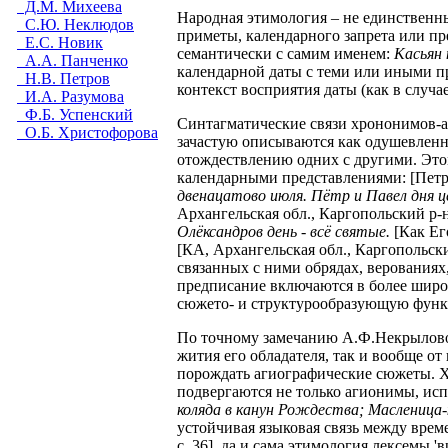
Д.М. Михеева
Народная этимология – не единственны
С.Ю. Неклюдов
приметы, календарного запрета или пр
Е.С. Новик
семантически с самим именем:
Касьян
А.А. Панченко
календарной даты с теми или иными п
Н.В. Петров
контекст восприятия даты (как в случа
И.А. Разумова
Ф.Б. Успенский
Синтагматические связи хрононимов-
О.Б. Христофорова
зачастую описываются как одушевленн
отождествлению одних с другими. Этому
календарными представлениями: [Петр 
двенацатово июля. Пётр и Павел дня це
Архангельская обл., Каргопольский р-н, 
Олёксандров день - всё святые.
[Как Ег
[КА, Архангельская обл., Каргопольски
связанных с ними обрядах, верованиях
предписание включаются в более широ
сюжето- и структурообразующую функц
По точному замечанию А.Ф.Некрыловой,
жития его обладателя, так и вообще о
порождать агиографические сюжеты. Х
подвергаются не только агионимы, исп
коляда в канун Рождества; Масленица
устойчивая языковая связь между врем
с. 36], да и сама этимология лексемы 'в