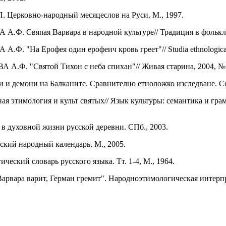
ерковно-народный месяцеслов на Руси. М., 1997.
А А.Ф. Свя
n
ая Варвара в народной культуре// Традиция в фолькл
А.Ф. "На Ерофея один ерофеич кровь греет"//
Studia
ethnologic
А.Ф. "Святой Тихон с неба спихан"// Живая старина, 2004, №
 и демони на Балканите. Сравнително етноложко изследване. Со
я этимология и культ святых// Язык культуры: семантика и гра
 духовной жизни русской деревни. СПб., 2003.
кий народный календарь. М., 2005.
ский словарь русского языка. Тт. 1-4, М., 1964.
ара варит, Герман гремит". Народноэтимологическая интерпре