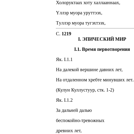
Холоруктаах хоту халлааннаах,
Yллэр муора yрyттээх,
Тyллэр муора тyгэхтээх,
C.
1219
I. ЭПИЧЕСКИЙ МИР
I.1. Время первотворения
Як. I.1.1
На далекой вершине давних лет,
На отдаленном хребте минувших лет..
(Кулун Куллустуур, стк. 1-2)
Як. I.1.2
За дальней далью
беспокойно-тревожных
древних лет,