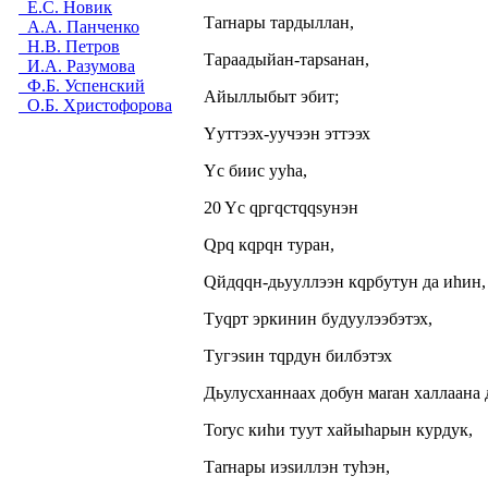
Е.С. Новик
Таrнары тардыллан,
А.А. Панченко
Н.В. Петров
Тараадыйан-тарsанан,
И.А. Разумова
Ф.Б. Успенский
Айыллыбыт эбит;
О.Б. Христофорова
Yyттээх-yyчээн эттээх
Yс биис ууhа,
20 Yс qргqстqqsyнэн
Qрq кqрqн туран,
Qйдqqн-дьyyллээн кqрбyтyн да иhин,
Тyqрт эркинин бyдyyлээбэтэх,
Тyгэsин тqрдyн билбэтэх
Дьулусханнаах добун маrан халлаана 
Тоrус киhи туут хайыhарын курдук,
Таrнары иэsиллэн тyhэн,