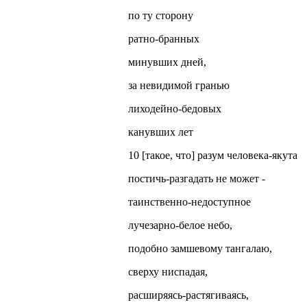
по ту сторону
ратно-бранных
минувших дней,
за невидимой гранью
лиходейно-бедовых
канувших лет
10 [такое, что] разум человека-якута
постичь-разгадать не может -
таинственно-недоступное
лучезарно-белое небо,
подобно замшевому тангалаю,
сверху ниспадая,
расширяясь-растягиваясь,