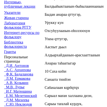
Интервью,
Былдьаhыктааsын-быhылааннааsын
публичные лекции
Указатели
Быдан анараа qттyгэр,
Живая cтарина
Урукку кyн
Лаборатория
фольклора РГГУ
Охсуhуулааsын-оhоллооsун
Интернет-ресурсы по
фольклору
Улаsа qттyгэр,
Библиотека
фольклориста
Ааспыт дьыл
Гранты
Алдьархайдааsын-арасхааттааsын
Персональные
страницы
Анараа таhаатыгар
Д.И. Антонов
А.С. Архипова
10 Саха киhи
Ф.К. Бадаланова
Л.М. Ермакова
Санаата тиийэн
А.В. Козьмин
М.В. Лурье
Сабаsалаан кqрбqтqх
И.Г. Матюшина
Сарыал маrан халлаана диэн,
Е.М. Мелетинский
Д.М. Михеева
Сарыы таrалай курдук,
С.Ю. Неклюдов