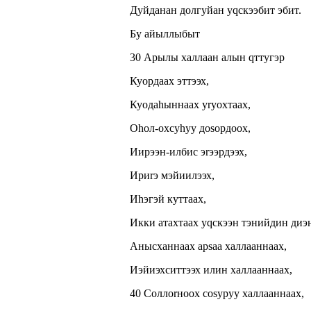
Дуйданан долгуйан yqскээбит эбит.
Бу айыллыбыт
30 Арылы халлаан алын qттyгэр
Куордаах эттээх,
Куодаhыннаах уrуохтаах,
Оhол-охсуhуу доsордоох,
Иирээн-илбис эrээрдээх,
Ириrэ мэйиилээх,
Иhэгэй куттаах,
Икки атахтаах yqскээн тэнийдин диэ
Анысханнаах арsаа халлааннаах,
Иэйиэхситтээх илин халлааннаах,
40 Соллоrноох соsуруу халлааннаах,