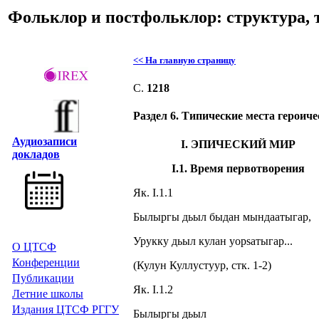
Фольклор и постфольклор: структура, 
<< На главную страницу
C.
1218
Раздел 6. Типические места героиче
Аудиозаписи
I. ЭПИЧЕСКИЙ МИР
докладов
I.1. Время первотворения
Як. I.1.1
Былыргы дьыл быдан мындаатыгар,
Урукку дьыл кулан уорsатыгар...
О ЦТСФ
Конференции
(Кулун Куллустуур, стк. 1-2)
Публикации
Як. I.1.2
Летние школы
Издания
ЦТСФ РГГУ
Былыргы дьыл