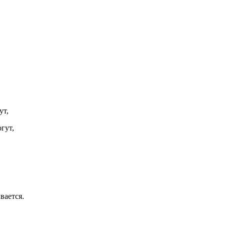
ут,
гут,
вается.