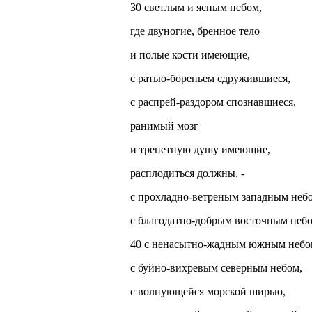
30 светлым и ясным небом,
где двуногие, бренное тело
и полые кости имеющие,
с ратью-бореньем сдружившиеся,
с распрей-раздором спознавшиеся,
ранимый мозг
и трепетную душу имеющие,
расплодиться должны, -
с прохладно-ветреным западным неб
с благодатно-добрым восточным небо
40 с ненасытно-жадным южным небо
с буйно-вихревым северным небом,
с волнующейся морской ширью,