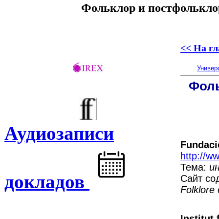
Фольклор и постфольклор
<< На г
Универ
Фоль
Аудиозаписи
Fundaci
http://ww
Тема:
и
докладов
Сайт со
Folklore 
Institut