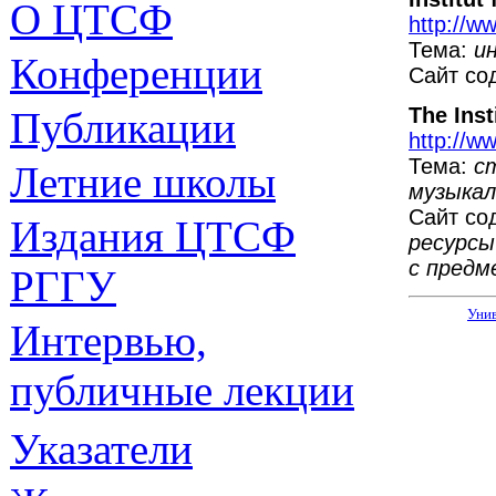
О ЦТСФ
http://w
Тема:
и
Конференции
Сайт со
The Inst
Публикации
http://w
Тема:
с
Летние школы
музыка
Сайт со
Издания
ЦТСФ
ресурсы
с предм
РГГУ
Уни
Интервью,
публичные лекции
Указатели