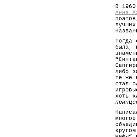
В 1960
Анна А
поэтов
лучших
назван
Тогда 
была, 
знамен
“Синта
Сапгир
либо з
те же 
стал о
игровы
хоть к
принце
Написа
многое
объеди
кругом
мифы” 