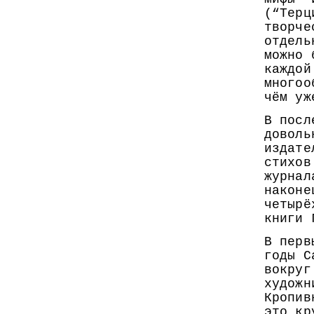
(“Терц
творче
отдель
можно 
каждой
многоо
чём уж
В посл
доволь
издате
стихов
журнал
наконе
четырё
книги 
В перв
годы С
вокруг
художн
Кропив
это кр