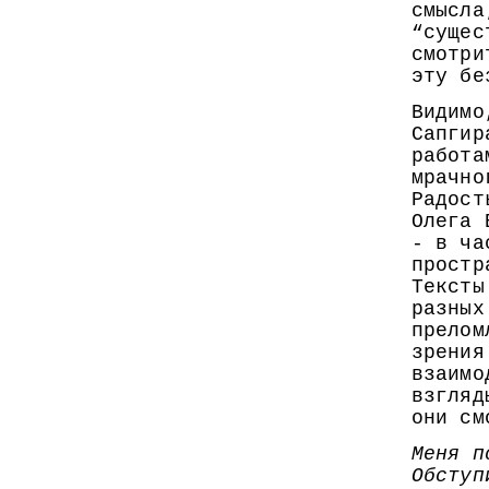
смысла
“сущес
смотри
эту бе
Видимо
Сапгир
работа
мрачно
Радост
Олега 
- в ча
простр
Тексты
разных
прелом
зрения
взаимо
взгляд
они см
Меня п
Обступ