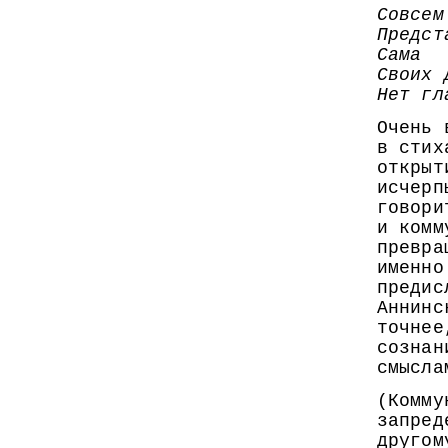
Совсем
Предст
Сама
Своих 
Нет гл
Очень 
в стих
открыт
исчерп
говори
и комм
превра
именно
предис
Аннинс
точнее
сознан
смысла
(Комму
запред
другом