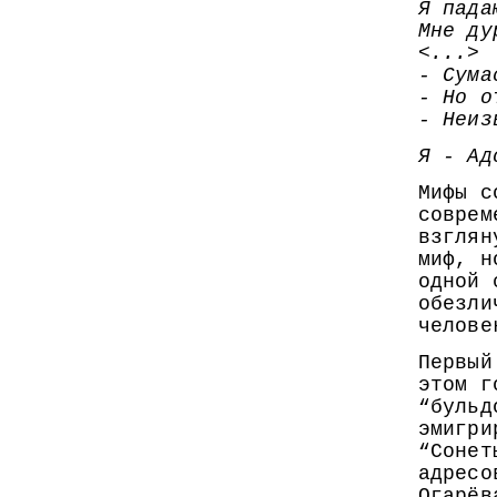
Я пада
Мне ду
<...>
- Сума
- Но о
- Неиз
Я - Ад
Мифы с
соврем
взглян
миф, н
одной 
обезли
челове
Первый
этом г
“бульд
эмигри
“Сонет
адресо
Огарёв