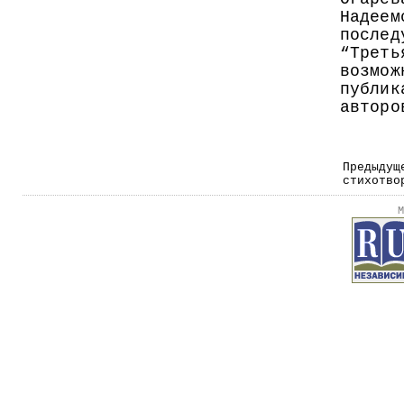
Надеем
послед
“Треть
возмож
публик
авторо
Предыдущ
стихотво
М