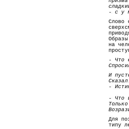
призма
сладки
- с у 
Слово 
сверхс
привод
Образы
на чел
просту
- Что 
Спроси
И пуст
Сказал
- Исти
- Что 
Только
Возраз
Для по
типу л