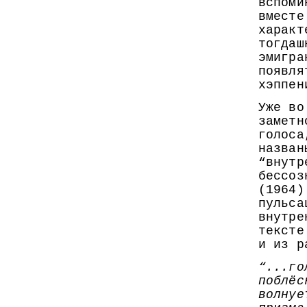
вспоми
вместе
характ
тогдаш
эмигра
появля
хэппен
Уже во
заметн
голоса
назван
“внутр
бессоз
(1964)
пульса
внутре
тексте
и из р
“...го
поблёс
волнуе