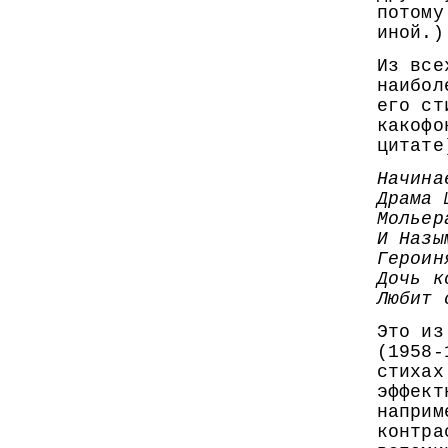
потому
иной.)
Из все
наибол
его ст
какофо
цитате
Начина
Драма 
Мольер
И Назы
Героин
Дочь к
Любит 
Это из
(1958-
стихах
эффект
наприм
контра