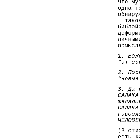
что му
одна т
обнару
- тако
библей
деформ
личным
осмысл
1. Бож
“от со
2. Пос
“новые
3. Да 
САЛАКА
желающ
САЛАКА
говоря
ЧЕЛОВЕ
(В сти
есть к