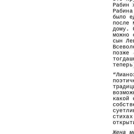
Рабин 
Рабина
было е
после 
дому. 
можно 
сын Ле
Всевол
позже 
тогдаш
теперь
“Лиано
поэтич
традиц
возмож
какой 
собств
суетли
стихах
открыт
Жена м