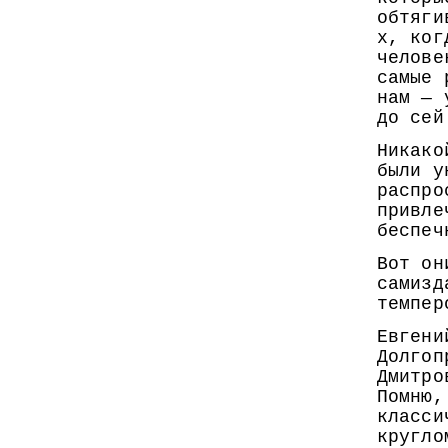
обтяги
х, ког
челове
самые 
нам — 
до сей
Никако
были у
распро
привле
беспеч
Вот он
самизд
темпер
Евгени
Долгоп
Дмитро
Помню,
класси
кругло