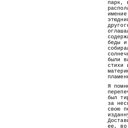
парк, 
распол
имение
этюдни
другог
оглаша
содерж
беды и
собира
солнеч
были в
стихи 
матери
пламен
Я помн
перепе
был ти
за нес
свою п
изданн
Достав
ее, во