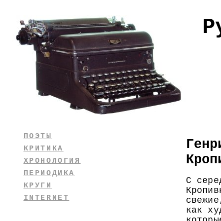
Р
ПОЭТЫ
Генр
КРИТИКА
Кроп
ХРОНОЛОГИЯ
ПЕРИОДИКА
С сере
КРУГИ
Кропив
INTERNET
свежие
как ху
которы