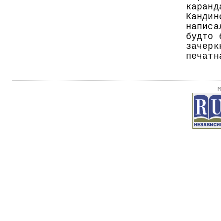
каранд
Кандин
написа
будто 
зачерк
печатн
М