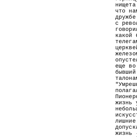
нищета
что на
дружбе
с рево
говори
какой 
телега
церкве
железо
опусте
еще во
бывший
талона
"Умреш
полага
Пионер
жизнь 
неболь
искусс
лишние
допуск
жизнь 