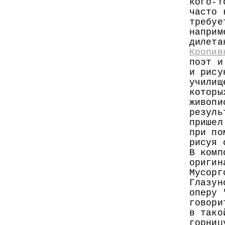
кого-т
часто 
требуе
наприм
дилета
Кропив
поэт и
и рису
училищ
которы
живопи
резуль
пришел
при по
рисуя 
В комп
оригин
Мусорг
Глазун
оперу 
говори
в тако
горниц