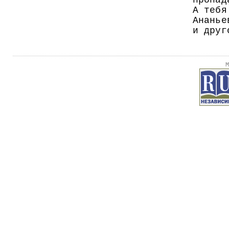
пропад
А тебя
Ананье
и друг
М