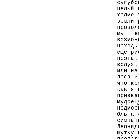
сугубо
целый 
холме 
земли 
провол
мы - е
возмож
Походы
еще ри
поэта.
вслух.
Или на
леса и
что ко
как я 
призва
мудрец
Подмос
Ольга 
симпат
Леонид
шутку 