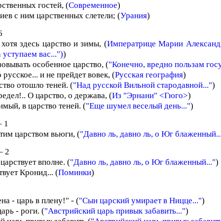
ственных гостей, (
Современное
)
иев с ним царственных слетели; (
Урания
)
6
 хотя здесь царство и зимы, (
Императрице Марии Александ
уступаем вас...")
)
зовывать особенное царство, (
"Конечно, вредно пользам госу
 русское... и не прейдет вовек, (
Русская география
)
ство отошло теней. (
"Над русской Вильной стародавной..."
)
редел!.. О царство, о держава, (
Из "Эрнани" <Гюго>
)
имый, в царство теней. (
"Еще шумел веселый день..."
)
 1
этим царством вьюги, (
"Давно ль, давно ль, о Юг блаженный..
– 2
царствует вполне. (
"Давно ль, давно ль, о Юг блаженный..."
)
вует Кронид... (
Поминки
)
на - царь в плену!" - (
"Сын царский умирает в Ницце..."
)
арь - роги. (
"Австрийский царь привык забавить..."
)