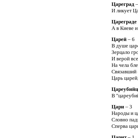
Цареград
–
И ликует Ца
Цареграде
А в Киеве и
Царей
– 6
В душе царе
Зерцало гро
И верой все
На чела бле
Связавший с
Царь царей,
Цареубий
В "цареуби
Цари
– 3
Народы и ца
Словно падш
Сперва цари
Царит
– 1