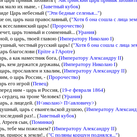
й царь привык забавить (
"Австрийский царь привык забавить.
ак мало их ныне, - (
Заветный кубок
)
виде Царь небесный (
"Эти бедные селенья..."
)
е он, царь наш православный, (
"Хотя б она сошла с лица зем
к всеславянский царь! (
Пророчество
)
ечет, царь томный и сомненный... (
Урания
)
ой, о царь, твоей главою (
Императору Николаю I
)
ушный, честный русский царь! (
"Хотя б она сошла с лица зем
арь благослови (
Epitre a l'Apotre
)
арь, а как наместник бога, (
Императору Александру II
)
арь, кем держатся державы, (
Императору Николаю I
)
 царь, прославлен и хвалим, (
Императору Александру II
)
им, о царь России, - (
Пророчество
)
рь его игрой (
Певец
)
еред ним - царь и Россия, (
19-е февраля 1864
)
ь сердец, на троне Человек! (
Урания
)
арь, а лицедей. (
Н<иколаю> П<авловичу>
)
душный, царь с евангельской душою, (
Императору Александр
последний раз!.. (
Заветный кубок
)
 Атреев сын, (
Поминки
)
рь, тебе мы пожелаем? (
Императору Александру II
)
ли, прирос к земли!.. (
"С поляны коршун поднялся..."
)