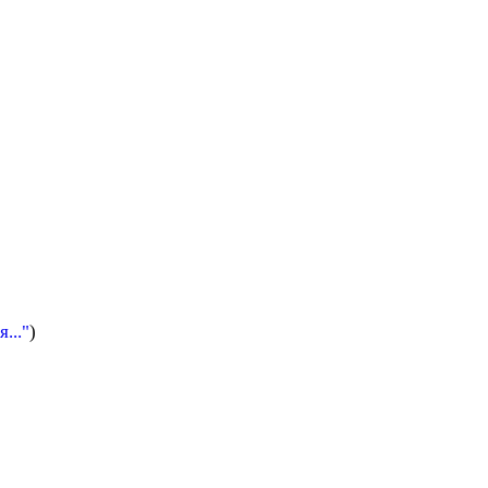
..."
)