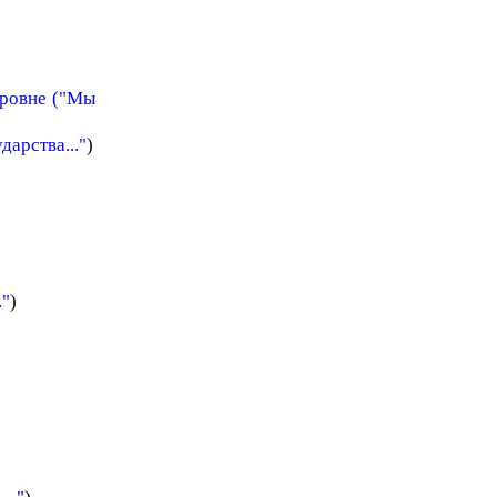
ровне ("Мы
дарства..."
)
."
)