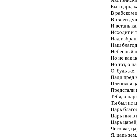
Австрийски
Был царь, к
В рабском 
В твоей душ
И встань ка
Исходит и т
Над избранн
Наш благод
Небесный ц
Но не как ц
Но тот, о ц
О, будь же,
Пади пред н
Пленился ца
Предстали п
Тебя, о цар
Ты был не ц
Царь благо
Царь пил в 
Царь царей,
Чего же, ца
Я, царь зем