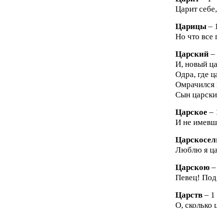
Царит себе,
Царицы
– 
Но что все 
Царский
–
И, новый ца
Одра, где ц
Омрачился ц
Сын царски
Царское
– 
И не имевш
Царскосел
Люблю я ца
Царскою
–
Певец! Под
Царств
– 1
О, сколько 