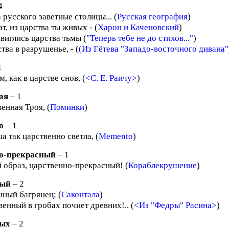
4
 русского заветные столицы... (
Русская география
)
т, из царства ты живых - (
Харон и Каченовский
)
виглись царства тьмы (
"Теперь тебе не до стихов..."
)
тва в разрушенье, - (
(Из Гётева "Западо-восточного дивана"
1
м, как в царстве снов, (
<С. Е. Раичу>
)
ая
– 1
енная Троя, (
Поминки
)
о
– 1
а так царственно светла, (
Memento
)
о-прекрасный
– 1
 образ, царственно-прекрасный! (
Кораблекрушение
)
ный
– 2
нный багрянец; (
Саконтала
)
енный в гробах почиет древних!.. (
<Из "Федры" Расина>
)
ных
– 2