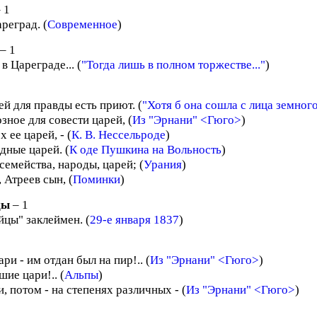
 1
реград. (
Современное
)
– 1
 в Цареграде... (
"Тогда лишь в полном торжестве..."
)
й для правды есть приют. (
"Хотя б она сошла с лица земного.
зное для совести царей, (
Из "Эрнани" <Гюго>
)
х ее царей, - (
К. В. Нессельроде
)
дные царей. (
К оде Пушкина на Вольность
)
емейства, народы, царей; (
Урания
)
 Атреев сын, (
Поминки
)
цы
– 1
йцы" заклеймен. (
29-е января 1837
)
ри - им отдан был на пир!.. (
Из "Эрнани" <Гюго>
)
ие цари!.. (
Альпы
)
, потом - на степенях различных - (
Из "Эрнани" <Гюго>
)