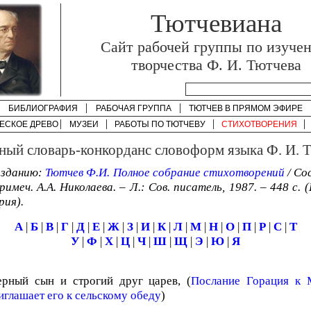
Тютчевиана
Cайт рабочей группы по изуче
творчества Ф. И. Тютчева
БИБЛИОГРАФИЯ
РАБОЧАЯ ГРУППА
ТЮТЧЕВ В ПРЯМОМ ЭФИРЕ
ЕСКОЕ ДРЕВО
МУЗЕИ
РАБОТЫ ПО
ТЮТЧЕВУ
СТИХОТВОРЕНИЯ
ный словарь-конкорданс словоформ языка Ф. И. 
изданию:
Тютчев Ф.И. Полное собрание стихотворений
/ Со
имеч. А.А. Николаева. – Л.: Сов. писатель, 1987. – 448 с. 
рия).
А
|
Б
|
В
|
Г
|
Д
|
Е
|
Ж
|
З
|
И
|
К
|
Л
|
М
|
Н
|
О
|
П
|
Р
|
С
|
Т
У
|
Ф
|
Х
|
Ц
|
Ч
|
Ш
|
Щ
|
Э
|
Ю
|
Я
ерный сын и строгий друг царев, (
Послание Горация к М
иглашает его к сельскому обеду
)