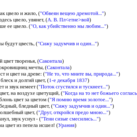
так цвело и жило, (
"Обвеян вещею дремотой..."
)
здесь цвело, увянет, (
А. В. Пл<етне>вой
)
ше ее цвело. (
"О, как убийственно мы любим..."
)
ы будут цвесть, (
"Сижу задумчив и один..."
)
 цвет творенья, (
Саконтала
)
сокровищниц мечты, (
Саконтала
)
ст и цвет на древе: (
"Не то, что мните вы, природа..."
)
блеск и долгий цвет, (
1-е декабря 1837
)
ет и звук немеет (
"Поток сгустился и тускнеет..."
)
вет, на воздухе цветущий, (
"Когда на то нет божьего согласья
блонь цвет за цветом (
"Я помню время золотое..."
)
бедный, бледный цвет, (
"Сижу задумчив и один..."
)
олшебный цвет, (
"Друг, откройся предо мною..."
)
нул, звук уснул - (
"Тени сизые смесились..."
)
а цвет из пепела исшел! (
Урания
)