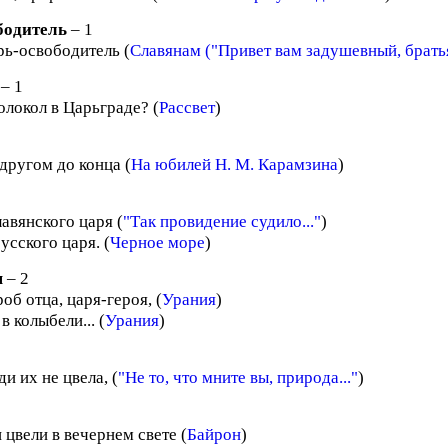
бодитель
– 1
рь-освободитель (
Славянам ("Привет вам задушевный, братья.
– 1
олокол в Царьграде? (
Рассвет
)
другом до конца (
На юбилей Н. М. Карамзина
)
авянского царя (
"Так провидение судило..."
)
русского царя. (
Черное море
)
я
– 2
роб отца, царя-героя, (
Урания
)
в колыбели... (
Урания
)
ди их не цвела, (
"Не то, что мните вы, природа..."
)
цвели в вечернем свете (
Байрон
)