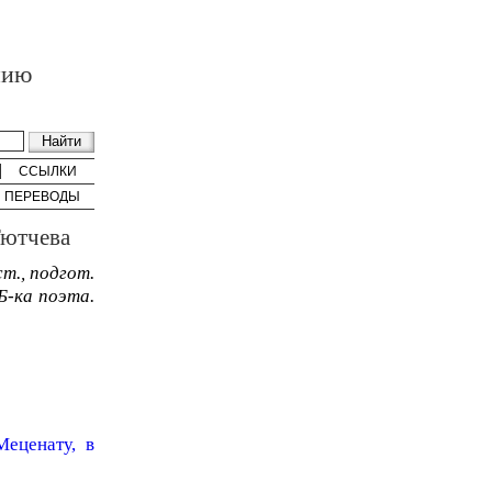
нию
ССЫЛКИ
ПЕРЕВОДЫ
Тютчева
ст., подгот.
(Б-ка поэта.
еценату, в