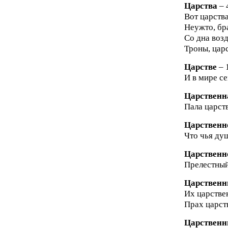
Царства
– 
Вот царства
Неужто, бра
Со дна возд
Троны, царс
Царстве
– 
И в мире се
Царственн
Пала царств
Царственн
Что чья душ
Царственн
Прелестный
Царствен
Их царстве
Прах царств
Царствен