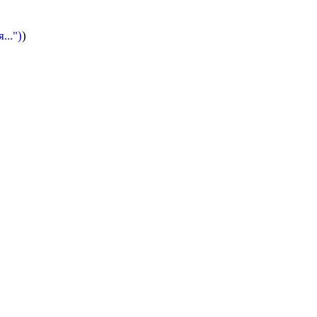
..")
)