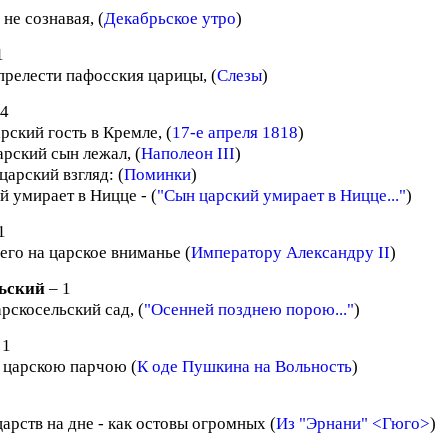
 не сознавая, (
Декабрьское утро
)
1
прелести пафосския царицы, (
Слезы
)
 4
рский гость в Кремле, (
17-е апреля 1818
)
арский сын лежал, (
Наполеон III
)
арский взгляд: (
Поминки
)
й умирает в Ницце - (
"Сын царский умирает в Ницце..."
)
1
его на царское вниманье (
Императору Александру II
)
ьский
– 1
рскосельский сад, (
"Осенней позднею порою..."
)
 1
 царскою парчою (
К оде Пушкина на Вольность
)
царств на дне - как остовы огромных (
Из "Эрнани" <Гюго>
)