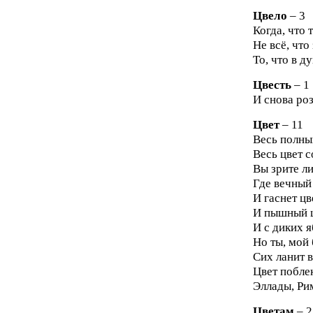
Цвело
– 3
Когда, что 
Не всё, что 
То, что в ду
Цвесть
– 1
И снова роз
Цвет
– 11
Весь полный
Весь цвет 
Вы зрите ли
Где вечный 
И гаснет цв
И пышный ц
И с диких я
Но ты, мой 
Сих ланит в
Цвет поблек
Эллады, Рим
Цветам
– 2