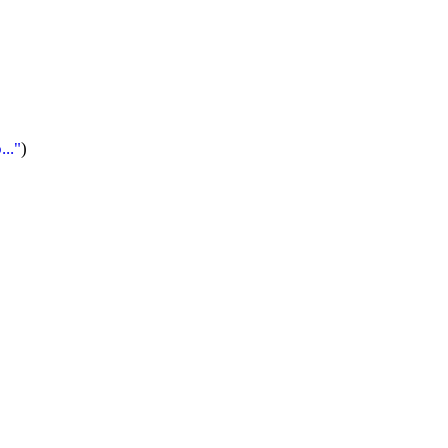
.."
)