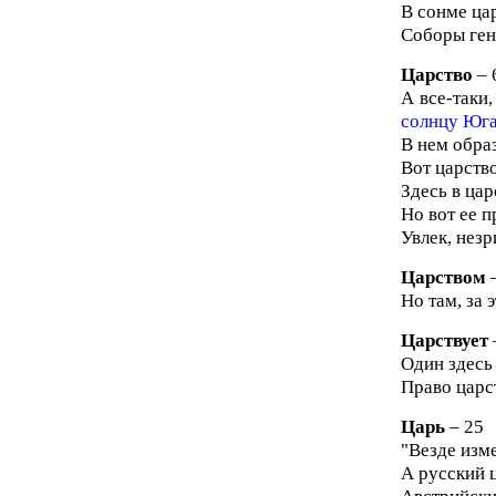
В сонме цар
Соборы ген
Царство
– 
А все-таки,
солнцу Юга 
В нем обра
Вот царство
Здесь в цар
Но вот ее п
Увлек, незр
Царством
–
Но там, за 
Царствует
Один здесь 
Право царст
Царь
– 25
"Везде изме
А русский ц