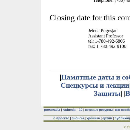
Telephone: (780) 4
Closing date for this co
Jelena Pogosjan
Assistant Professor
tel: 1-780-492-6806
fax: 1-780-492-9106
|
Памятные даты и с
Спецкурсы и лекции
Защиты
| |
В
personalia
|
ruthenia – 10
|
сетевые ресурсы
|
жж-сооб
о проекте
|
анонсы
|
хроника
|
архив
|
публика
© 1