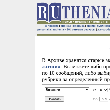
о проекте
|
анонсы
|
хроника
|
архив
|
публика
personalia
|
ruthenia – 10
|
сетевые ресурсы
|
жж-сооб
В Архиве хранятся старые 
жизни»
. Вы можете либо пр
по 10 сообщений, либо выби
рубрики за определенный п
с:
по: