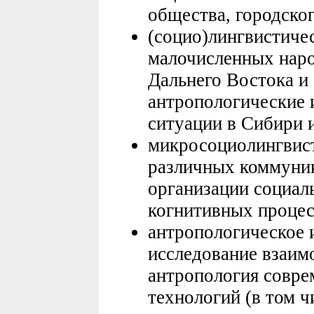
общества, городског
(социо)лингвистиче
малочисленных наро
Дальнего Востока и
антропологические 
ситуации в Сибири 
микросоциолингвист
различных коммуник
организации социал
когнитивных проце
антропологическое 
исследование взаимо
антропология совр
технологий (в том ч