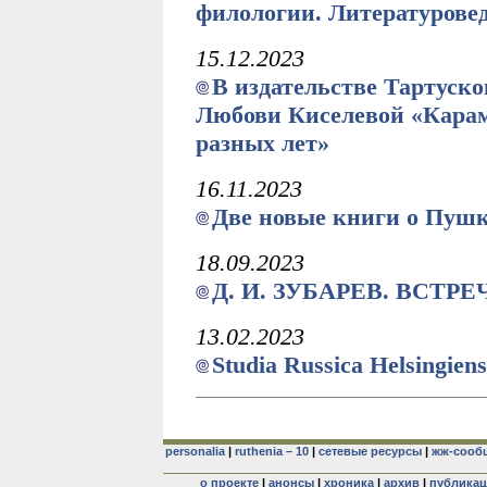
филологии. Литературоведе
15.12.2023
В издательстве Тартуск
Любови Киселевой «Карам
разных лет»
16.11.2023
Две новые книги о Пуш
18.09.2023
Д. И. ЗУБАРЕВ. ВСТ
13.02.2023
Studia Russica Helsingiens
personalia
|
ruthenia – 10
|
сетевые ресурсы
|
жж-сооб
о проекте
|
анонсы
|
хроника
|
архив
|
публика