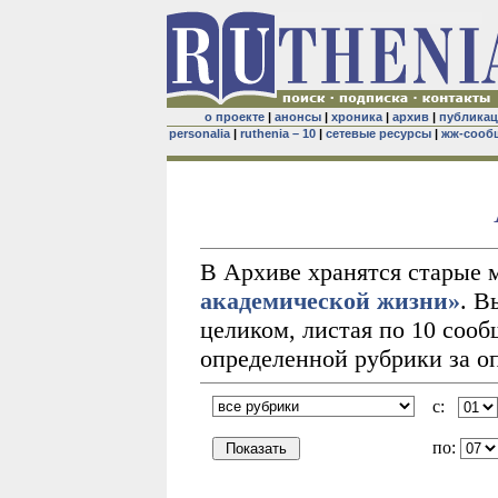
о проекте
|
анонсы
|
хроника
|
архив
|
публика
personalia
|
ruthenia – 10
|
сетевые ресурсы
|
жж-сооб
В Архиве хранятся старые
академической жизни»
. В
целиком, листая по 10 соо
определенной рубрики за о
с:
по: