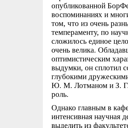
опубликованной БорФед
воспоминаниях и мног
том, что из очень разн
темпераменту, по нау
сложилось единое цело
очень велика. Облада
оптимистическим хара
выдумки, он сплотил 
глубокими дружескими 
Ю. М. Лотманом и З. 
роль.
Однако главным в каф
интенсивная научная д
выделить из факультет