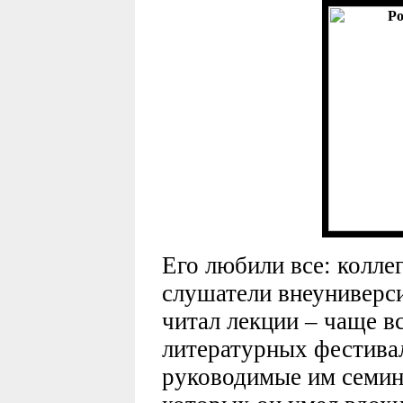
Его любили все: колле
слушатели внеуниверси
читал лекции – чаще в
литературных фестивал
руководимые им семин