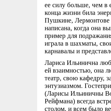
ее силу больше, чем в 
конца жизни била энерг
Пушкине, Лермонтове 
написана, когда она в
пример для подражания
играла в шахматы, сво
карнавалы и представл
Лариса Ильинична люби
ей взаимностью, она л
театр, свою кафедру, з
энтузиазмом. Гостепр
(Ларисы Ильиничны Во
Рейфмана) всегда встр
столом, и всем было ве