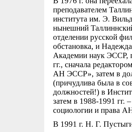
В 1976 г. она переехал
преподавателем Таллин
института им. Э. Вильд
нынешний Таллиннский
отделении русской фи
обстановка, и Надежда
Академии наук ЭССР, г
гг., сначала редакторо
АН ЭССР», затем в до
(причудлива была в со
должностей!) в Инстит
затем в 1988-1991 гг. 
социологии и права А
В 1991 г. Н. Г. Пустыг