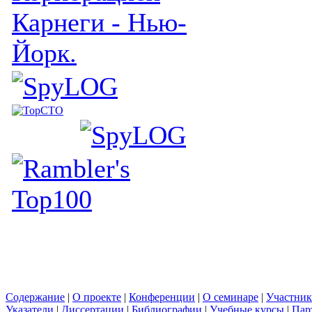
Карнеги - Нью-
Йорк.
Содержание
|
О проекте
|
Конференции
|
О семинаре
|
Участни
Указатели
|
Диссертации
|
Библиографии
|
Учебные курсы
|
Пар