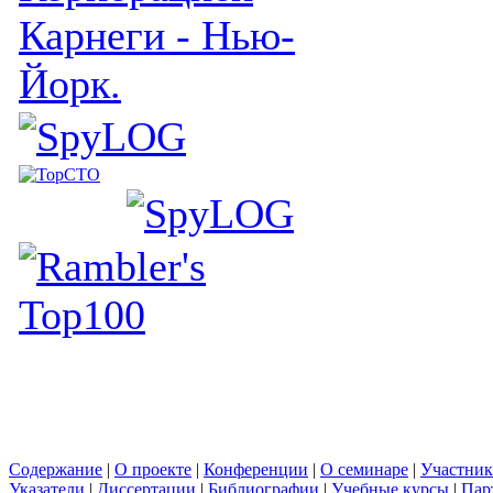
Карнеги - Нью-
Йорк.
Содержание
|
О проекте
|
Конференции
|
О семинаре
|
Участни
Указатели
|
Диссертации
|
Библиографии
|
Учебные курсы
|
Пар