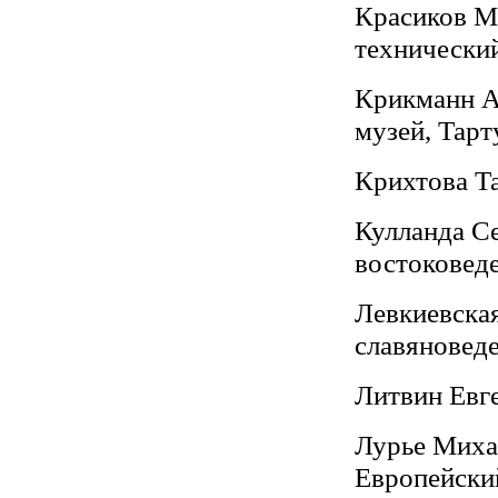
Красиков М
технический
Крикманн Ар
музей, Тарт
Крихтова Та
Кулланда Сер
востоковед
Левкиевская 
славяновед
Литвин Евге
Лурье Михаи
Европейски