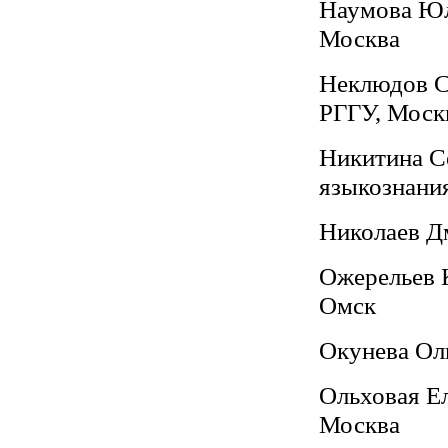
Наумова Юл
Москва
Неклюдов С
РГГУ, Моск
Никитина Се
языкознани
Николаев Д
Ожерельев 
Омск
Окунева Оль
Ольховая Ел
Москва