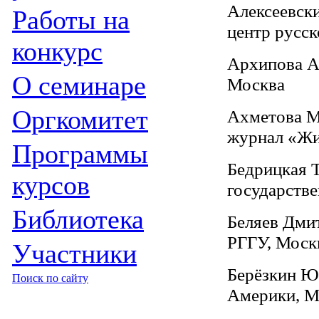
Алексеевски
Работы на
центр русск
конкурс
Архипова Ал
О семинаре
Москва
Оргкомитет
Ахметова Ма
журнал «Жи
Программы
Бедрицкая Т
курсов
государстве
Библиотека
Беляев Дмит
РГГУ, Моск
Участники
Берёзкин Юр
Поиск по сайту
Америки, М