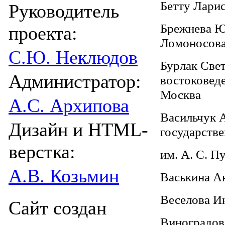
Бетту Лари
Руководитель
Брежнева Юл
проекта:
Ломоносова
С.Ю. Неклюдов
Бурлак Светл
Администратор:
востоковеде
Москва
А.С. Архипова
Васильчук А
Дизайн и HTML-
государств
верстка:
им. А. С. П
А.В. Козьмин
Васькина Ан
Веселова Ин
Сайт создан
Виноградова