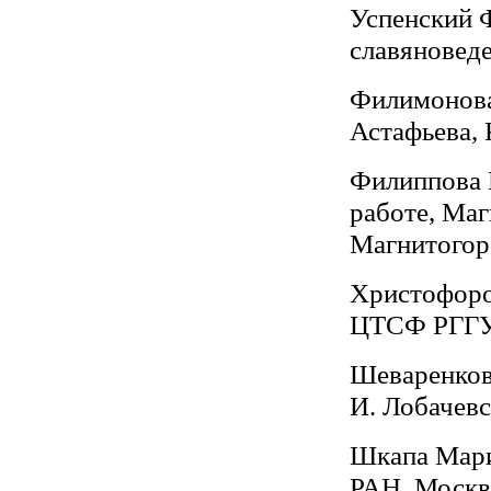
Успенский Ф
славяновед
Филимонова 
Астафьева,
Филиппова И
работе, Маг
Магнитогор
Христофоров
ЦТСФ РГГУ
Шеваренкова
И. Лобачев
Шкапа Мари
РАН, Москв