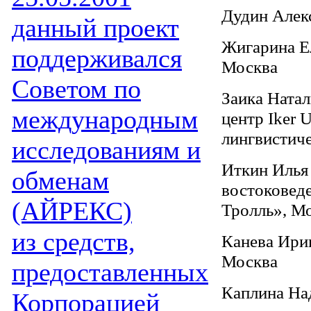
Дудин Алекс
данный проект
Жигарина Ел
поддерживался
Москва
Советом по
Заика Натал
международным
центр Iker 
лингвистич
исследованиям и
Иткин Илья 
обменам
востоковед
(АЙРЕКС)
Тролль», М
из средств,
Канева Ири
Москва
предоставленных
Каплина На
Корпорацией