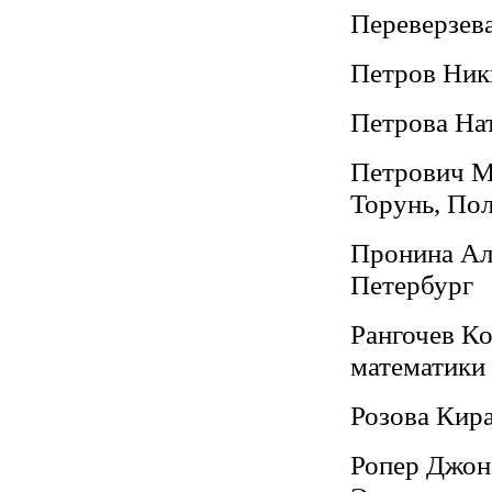
Переверзева
Петров Ники
Петрова Нат
Петрович Мо
Торунь, По
Пронина Але
Петербург
Рангочев Ко
математики
Розова Кир
Ропер Джона