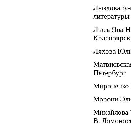
Лызлова Ана
литературы
Лысь Яна Ни
Красноярск
Ляхова Юлия
Матвиевская
Петербург
Мироненко 
Морони Элиз
Михайлова Т
В. Ломонос