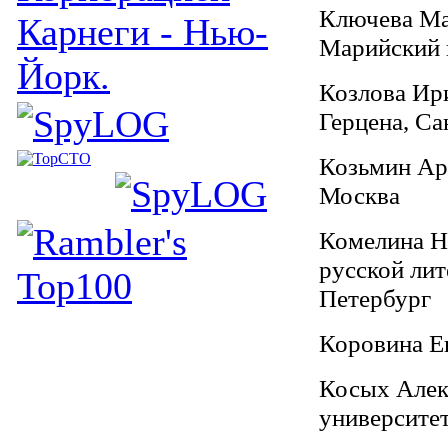
Ключева Мар
Карнеги - Нью-
Марийский 
Йорк.
Козлова Ири
Герцена, Са
Козьмин Арт
Москва
Комелина На
русской ли
Петербург
Коровина Ев
Косых Алек
университет