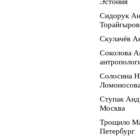
Эстония
Сидорук Ана
Торайгырова
Скулачёв Ан
Соколова Ан
антрополог
Солосина Н
Ломоносова
Ступак Анд
Москва
Трощило Ма
Петербург