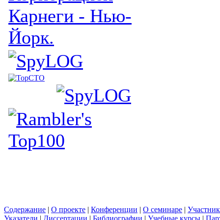
Карнеги - Нью-
Йорк.
Содержание
|
О проекте
|
Конференции
|
О семинаре
|
Участни
Указатели
|
Диссертации
|
Библиографии
|
Учебные курсы
|
Пар