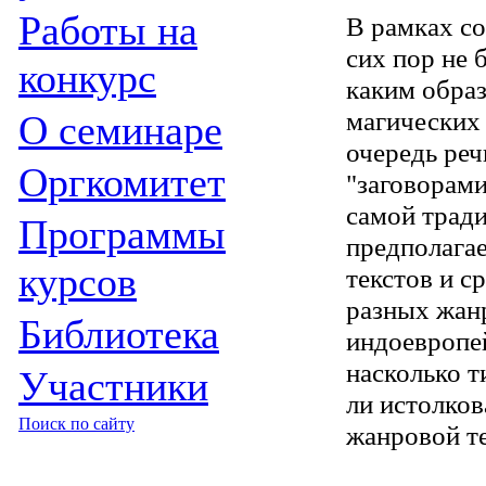
Работы на
В рамках с
сих пор не 
конкурс
каким обра
магических 
О семинаре
очередь реч
Оргкомитет
"заговорам
самой тради
Программы
предполагае
курсов
текстов и с
разных жанр
Библиотека
индоевропей
насколько 
Участники
ли истолков
Поиск по сайту
жанровой т