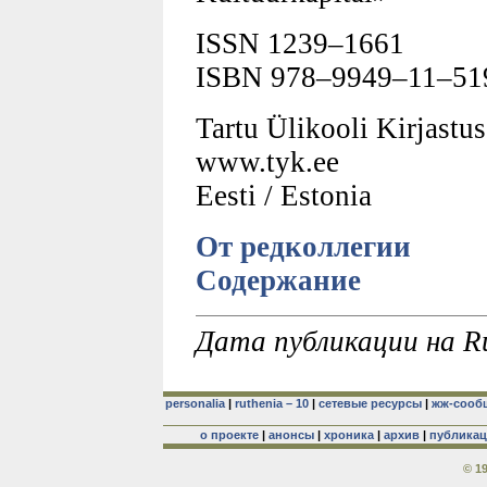
ISSN 1239–1661
ISBN 978–9949–11–51
Tartu Ülikooli Kirjastus
www.tyk.ee
Eesti / Estonia
От редколлегии
Содержание
Дата публикации на Ru
personalia
|
ruthenia – 10
|
сетевые ресурсы
|
жж-сооб
о проекте
|
анонсы
|
хроника
|
архив
|
публика
© 1