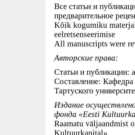
Все статьи и публикац
предварительное реце
Kõik kogumiku materjal
eelretsenseerimise
All manuscripts were r
Авторские права:
Статьи и публикации: 
Составление: Кафедра
Тартуского университе
Издание осуществлено
фонда «Eesti Kultuurka
Raamatu väljaandmist o
Kultuurkapital»