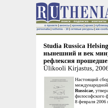
о проекте
|
анонсы
|
хроника
|
архив
|
публика
personalia
|
ruthenia – 10
|
сетевые ресурсы
|
жж-сооб
Studia Russica Helsing
нынешний и век мин
рефлексия прошедшей 
Ülikooli Kirjastus, 2006
Настоящий сбор
международной
Russicae
, утве
философского ф
8 февраля 2006 г