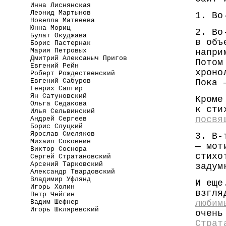
Инна Лиснянская
Леонид Мартынов
1. Во
Новелла Матвеева
Юнна Мориц
2. Во
Булат Окуджава
в объ
Борис Пастернак
Мария Петровых
напри
Дмитрий Алексаныч Пригов
Потом
Евгений Рейн
хроно
Роберт Рождественский
Евгений Сабуров
Пока 
Генрих Сапгир
Ян Сатуновский
Кроме
Ольга Седакова
к сти
Илья Сельвинский
посвя
Андрей Сергеев
Борис Слуцкий
Ярослав Смеляков
3. В-
Михаил Соковнин
— мот
Виктор Соснора
стихо
Сергей Стратановский
Арсений Тарковский
задум
Александр Твардовский
Владимир Уфлянд
И еще
Игорь Холин
взгля
Петр Чейгин
Вадим Шефнер
любим
Игорь Шкляревский
очень
Страт