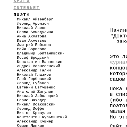
КРУГИ
INTERNET
ПОЭТЫ
Михаил Айзенберг
Леонид Аронзон
Николай Асеев
Начин
Белла Ахмадулина
"Докт
Анна Ахматова
Иван Ахметьев
зак
Дмитрий Бобышев
Майя Борисова
Владимир Британишский
Это л
Иосиф Бродский
журна
Константин Ваншенкин
Андрей Вознесенский
концо
Александр Галич
котор
Николай Глазков
самом
Глеб Горбовский
Леонид Губанов
Евгений Евтушенко
Пока 
Анатолий Жигулин
в спи
Николай Заболоцкий
(ибо 
Борис Заходер
Михаил Исаковский
поэто
Леонид Иоффе
малая
Виктор Кривулин
Но эт
Константин Кузьминский
Александр Кушнер
Семен Липкин
Сайт 