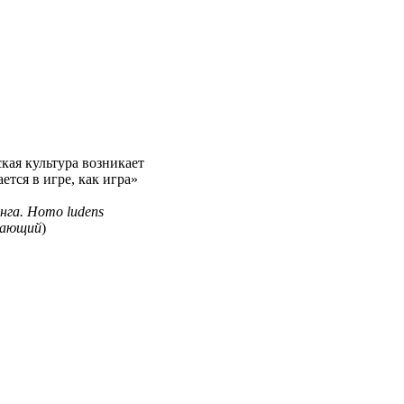
ская культура возникает
ется в игре, как игра»
нга
. Homo ludens
рающий
)