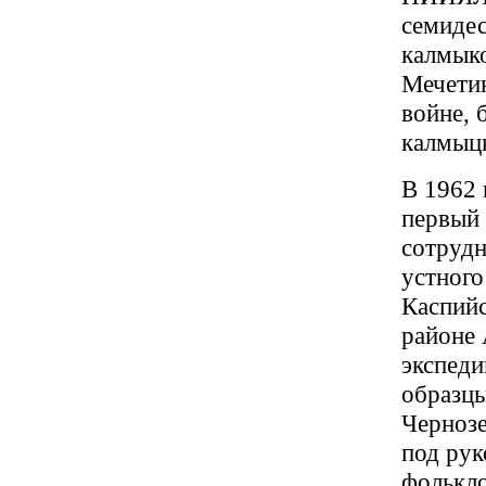
семидес
калмыко
Мечетин
войне, 
калмыцк
В 1962 
первый 
сотруд
устного
Каспий
районе 
экспеди
образцы
Чернозе
под рук
фолькл