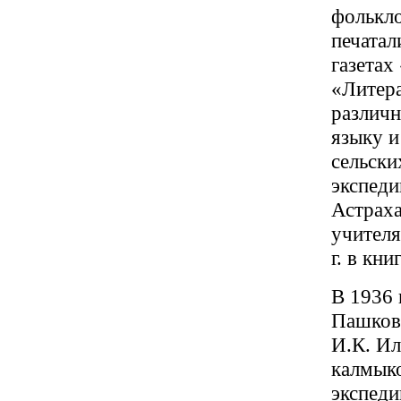
фолькло
печатал
газетах
«Литера
различ
языку и
сельски
экспеди
Астраха
учителя
г. в кн
В 1936 
Пашкова
И.К. И
калмыко
экспеди