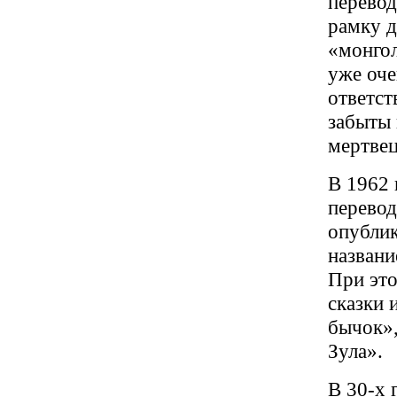
перевод
рамку д
«монгол
уже оче
ответст
забыты 
мертвец
В 1962 
перевод
опубли
названи
При эт
сказки 
бычок»
Зула».
В 30-х 