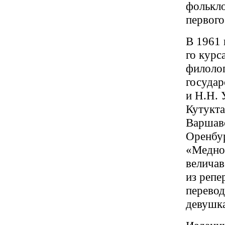
фолькло
первого
В 1961 
го курс
филолог
государ
и Н.Н. 
Кутукта
Варшавс
Оренбур
«Меднов
величав
из репе
перевод
девушк