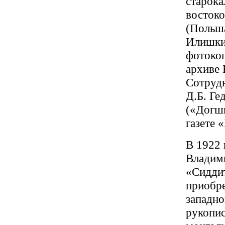
старок
востоко
(Польша
Илишки
фотокоп
архиве 
Сотруд
Д.Б. Ге
(«Догшн
газете 
В 1922 
Владими
«Сиддит
приобре
западно
рукопис