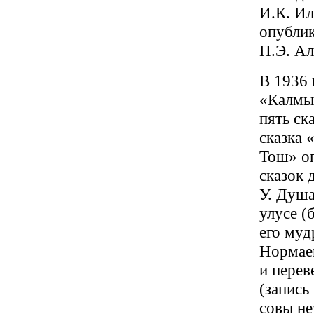
И.К. Ил
опубли
П.Э. Ал
В 1936 
«Калмыц
пять ск
сказка 
Тош» оп
сказок 
У. Душа
улусе (
его муд
Нормаев
и перев
(запись
совы не