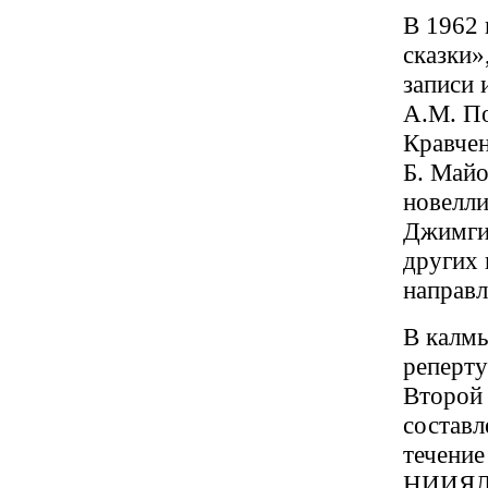
В 1962 
сказки»
записи 
А.М. По
Кравчен
Б. Майо
новелли
Джимгир
других 
направ
В калм
реперту
Второй 
составл
течение
НИИЯЛИ