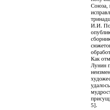
Союза,
исправл
тринадц
И.И. По
опублик
сборник
сюжетов
обработ
Как отм
Лунин п
неизмен
художе
удалось
мудрост
присущ
5].