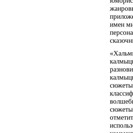
юморист
жанров
приложе
имен ми
персона
сказочн
«Хальмг
калмыцк
разнови
калмыцк
сюжеты 
классиф
волшебн
сюжеты
отметит
использ