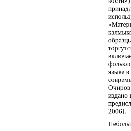
кости»)
принад
использ
«Матери
калмыко
образцы
торгутс
включае
фолькл
языке в
соврем
Очирова
издано 
предисл
2006].
Небольш