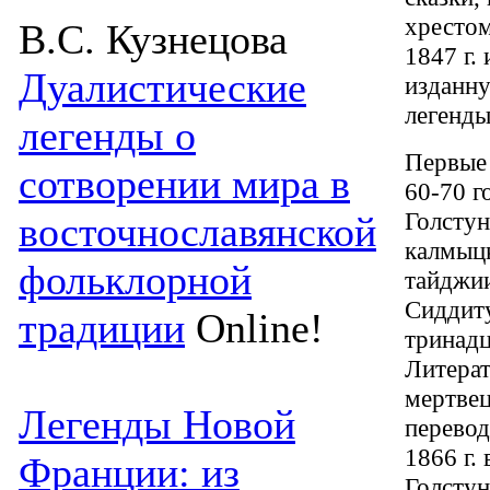
хрестом
В.С. Кузнецова
1847 г.
Дуалистические
изданну
легенды
легенды о
Первые 
сотворении мира в
60-70 г
Голстун
восточнославянской
калмыцк
фольклорной
тайджии
Сиддиту
традиции
Online!
тринадц
Литера
мертвец
Легенды Новой
перевод
1866 г.
Франции: из
Голстун