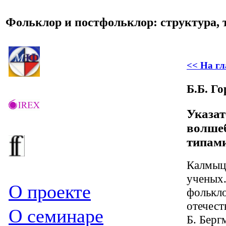
Фольклор и постфольклор: структура, 
<< На г
Б.Б. Го
Указа
волше
типами
Калмыцк
ученых.
О проекте
фолькло
отечест
О семинаре
Б. Берг