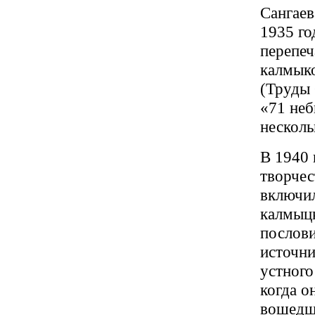
Сангаев
1935 го
перепеч
калмыко
(Труды 
«71 неб
несколь
В 1940 
творчес
включил
калмыцк
послови
источни
устного
когда о
вошедши