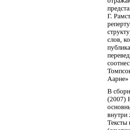
отража
предста
Г. Рамс
реперту
структу
слов, к
публика
перевед
соотнес
Томпсон
Аарне» 
В сборн
(2007) 
основн
внутри 
Тексты 