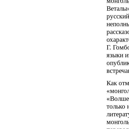
монголь
Веталы»
русский
неполны
рассказ
охаракт
Г. Гомб
языки и
опублик
встреча
Как отм
«монгол
«Волшеб
только 
литерат
монголь