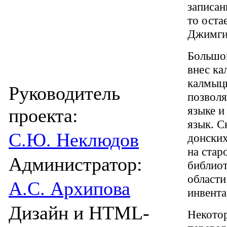
записан
то оста
Джимгир
Большой
внес ка
калмыц
Руководитель
позволя
языке и
проекта:
язык. С
С.Ю. Неклюдов
донских
на стар
Администратор:
библиот
области
А.С. Архипова
инвент
Дизайн и HTML-
Некотор