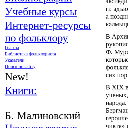
экспеди
гг. адъ
Учебные курсы
а поздн
Интернет-ресурсы
калмыцк
по фольклору
В Архи
рукопис
Гранты
Ф. Муро
Библиотека фольклориста
которые
Указатели
фолькло
Поиск по сайту
New!
сих пор
В XIX в
Книги:
ученых
народа.
Бергман
Б. Малиновский
героиче
чикте» 