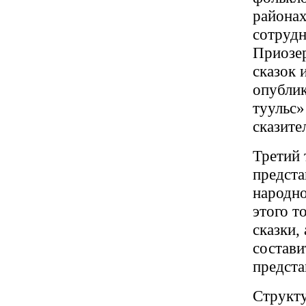
районах
сотрудн
Приозер
сказок 
опублик
туульс»
сказите
Третий 
предста
народно
этого т
сказки,
состави
предста
Структу