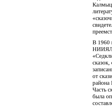
Калмыцк
литерат
«сказоч
свидете
преемст
В 1960
НИИЯЛИ
«Седкли
сказок
записан
от сказ
района
Часть с
была оп
составл