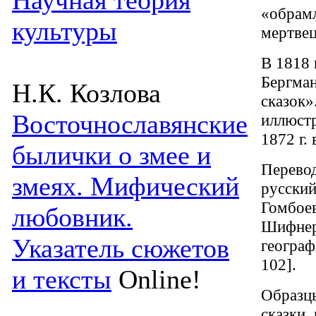
Научная теория
«обрам
культуры
мертвец
В 1818 
Бергман
Н.К. Козлова
сказок»
Восточнославянские
иллюст
1872 г.
былички о змее и
Перевод
змеях. Мифический
русский
Гомбоев
любовник.
Шифнер
Указатель сюжетов
географ
102].
и тексты
Online!
Образцы
сказки,