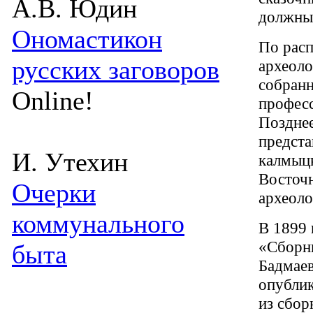
А.В. Юдин
должны 
Ономастикон
По рас
русских заговоров
археоло
собранн
Online!
професс
Позднее
предста
И. Утехин
калмыцк
Восточн
Очерки
археоло
коммунального
В 1899 
«Сборни
быта
Бадмаев
опублик
из сбор