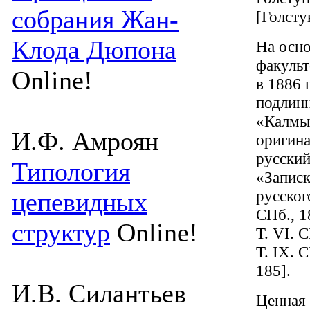
собрания Жан-
[Голсту
Клода Дюпона
На осно
факульт
Online!
в 1886 
подлин
«Калмыц
И.Ф. Амроян
оригина
русский
Типология
«Записк
русског
цепевидных
СПб., 1
структур
Online!
Т. VI. С
Т. IX. С
185].
И.В. Силантьев
Ценная 