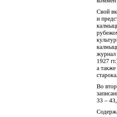
коммент
Свой вк
и предс
калмыцк
рубежо
культур
калмыцк
журнал 
1927 гг
а также
старока
Во втор
записан
33 – 43,
Содержа