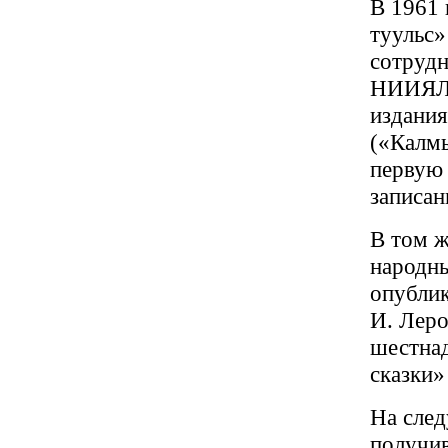
В 1961 
туульс»
сотрудн
НИИЯЛИ
издания
(«Калмы
первую 
записан
В том ж
народны
опублик
И. Леро
шестнад
сказки»
На след
получив