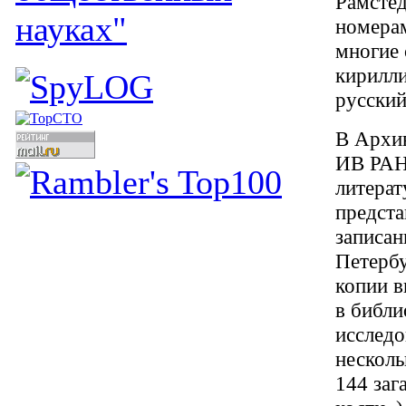
Рамстед
науках"
номера
многие 
кирилли
русский
В Архив
ИВ РАН 
литерат
предста
записан
Петербу
копии 
в библи
исследо
несколь
144 заг