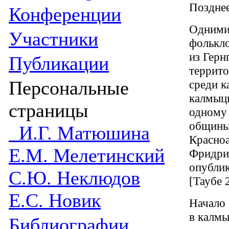
Позднее
Конференции
Одними 
Участники
фолькло
из Герн
Публикации
террито
Персональные
среди к
калмыцк
страницы
одному 
общины 
И.Г. Матюшина
Красноа
Е.М. Мелетинский
Фридрих
опублик
С.Ю. Неклюдов
[Таубе 
Е.С. Новик
Начало 
в калмы
Библиографии