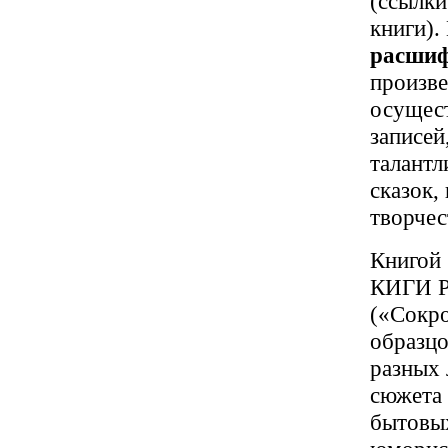
(ссылки
книги).
расши
произве
осущест
записей
талантл
сказок,
творчес
Книгой 
КИГИ Р
(«Сокро
образцо
разных 
сюжета 
бытовых