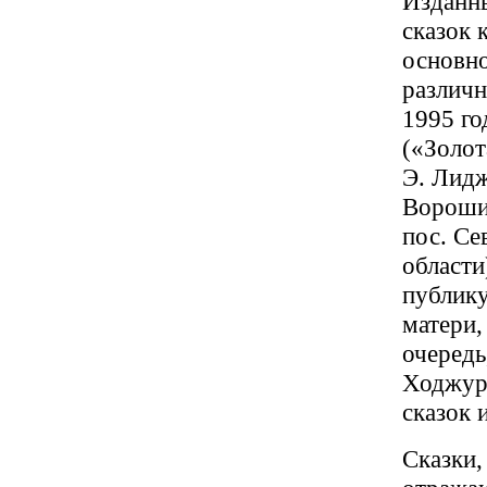
Изданны
сказок 
основно
различн
1995 го
(«Золот
Э. Лидж
Ворошил
пос. Се
области
публику
матери,
очередь
Ходжур
сказок 
Сказки,