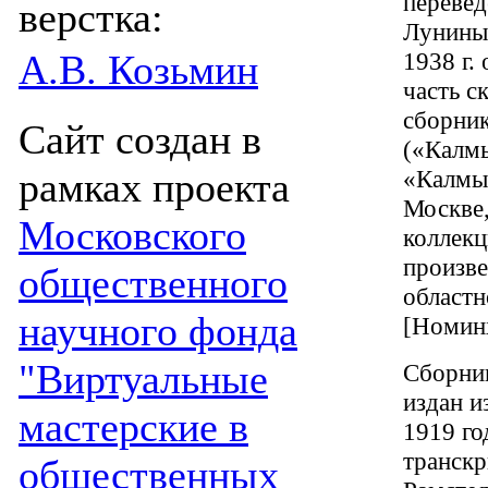
перевед
верстка:
Луниным
А.В. Козьмин
1938 г.
часть с
сборник
Сайт создан в
(«Калмы
рамках проекта
«Калмыц
Москве,
Московского
коллек
произве
общественного
областн
научного фонда
[Номин
"Виртуальные
Сборник
издан и
мастерские в
1919 го
транскр
общественных