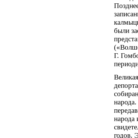
Позднее
записан
калмыцк
были за
предста
(«Волше
Г. Гомб
периоди
Великая
депорта
собиран
народа.
передав
народа 
свидете
годов. 