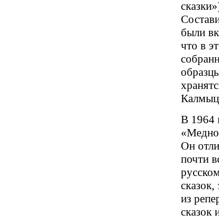
сказки»
Состави
были вк
что в э
собранн
образцы
хранятс
Калмыцк
В 1964 
«Меднов
Он отли
почти в
русском
сказок,
из репе
сказок 