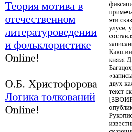
Теория мотива в
фиксаци
примеча
отечественном
эти ска
улусе, 
литературоведении
составл
и фольклористике
записан
Кэкшин 
Online!
князя Д
Багацох
«записы
О.Б. Христофорова
двух ка
текст с
Логика толкований
[ЗВОИРА
Online!
опублик
Рукопи
известн
сказочн