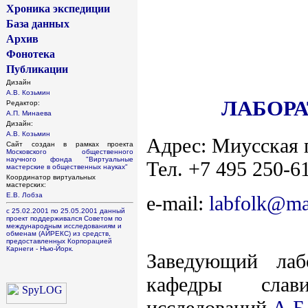
Хроника экспедиции
База данных
Архив
Фонотека
Публикации
Дизайн
А.В. Козьмин
ЛАБОРА
Редактор:
А.П. Минаева
Дизайн:
А.В. Козьмин
Адрес: Миусская п
Сайт создан в рамках проекта
Московского общественного
научного фонда
"Виртуальные
Тел.
+7 495
250-6
мастерские в общественных науках"
Координатор виртуальных
мастерских:
Е.В. Лобза
e-mail:
labfolk@
ma
с 25.02.2001 по 25.05.2001 данный
проект поддерживался Советом по
международным исследованиям и
обменам (АЙРЕКС) из средств,
предоставленных Корпорацией
Карнеги - Нью-Йорк.
Заведующий лаб
кафедры
сла
исследований
А.Б