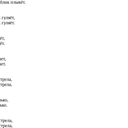
аблик плывёт.
 гуляёт,
 гуляёт.
ёт,
ёт.
ет,
ет.
трела,
трела,
ько,
ько.
стрела,
стрела,