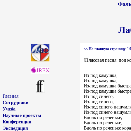
Фоль
Ла
<< На главную страницу "
[Плясовая песня, под к
Из-под камушка,
Из-под камушка,
Из-под камушка быстра
Из-под камушка быстра
Главная
Из-под синего,
Из-под синего,
Сотрудники
Из-под синего нашумли
Учеба
Из-под синего нашумли
Научные проекты
Вдоль по реченьке,
Конференции
Вдоль по реченьке,
Вдоль по реченьке кор
Экспедиция