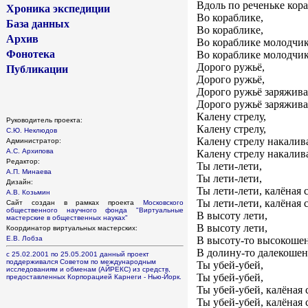
Вдоль по реченьке кор
Хроника экспедиции
Во кораблике,
База данных
Во кораблике,
Архив
Во кораблике молодчик
Фонотека
Во кораблике молодчик
Дорого ружьё,
Публикации
Дорого ружьё,
Дорого ружьё заряжива
Дорого ружьё заряжива
Калену стрелу,
Руководитель проекта:
Калену стрелу,
С.Ю. Неклюдов
Калену стрелу накалива
Администратор:
А.С. Архипова
Калену стрелу накалива
Редактор:
Ты лети-лети,
А.П. Минаева
Ты лети-лети,
Дизайн:
Ты лети-лети, калёная с
А.В. Козьмин
Ты лети-лети, калёная с
Сайт создан в рамках проекта
Московского
общественного научного фонда
"Виртуальные
В высоту лети,
мастерские в общественных науках"
В высоту лети,
Координатор виртуальных мастерских:
Е.В. Лобза
В высоту-то высокошен
В долину-то далекошен
с 25.02.2001 по 25.05.2001 данный проект
поддерживался Советом по международным
Ты убей-убей,
исследованиям и обменам (АЙРЕКС) из средств,
Ты убей-убей,
предоставленных Корпорацией Карнеги - Нью-Йорк.
Ты убей-убей, калёная 
Ты убей-убей, калёная 