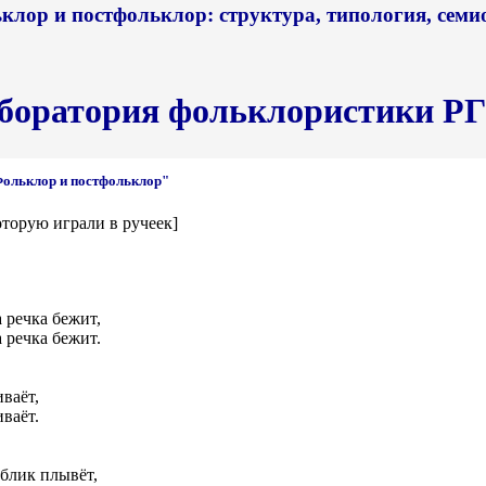
клор и постфольклор: структура, типология, семи
боратория фольклористики Р
Фольклор и постфольклор"
оторую играли в ручеек]
 речка бежит,
 речка бежит.
ваёт,
ваёт.
аблик плывёт,