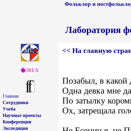
Фольклор и постфольклор
Лаборатория ф
<< На главную стра
Позабыл, в какой 
Одна девка мне 
Главная
По затылку кором
Сотрудники
Ох, затрещала гол
Учеба
Научные проекты
Конференции
Не Есенин я, не 
Экспедиция