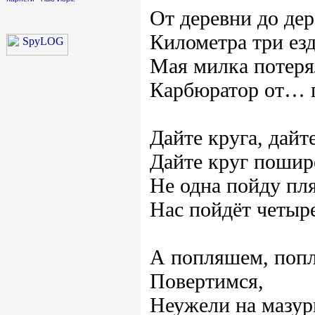
От деревни до де
Километра три ез
Мая милка потеря
Карбюратор от… 
Дайте круга, дайте
Дайте круг пошир
Не одна пойду пля
Нас пойдёт четыр
А попляшем, поп
Повертимся,
Неужели на мазур