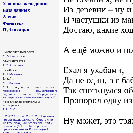
Хроника экспедиции
Из деревни – ну и
База данных
Архив
И частушки из м
Фонотека
Достаю, какие хо
Публикации
А ещё можно и по
Руководитель проекта:
С.Ю. Неклюдов
Администратор:
А.С. Архипова
Ехал я ухабами,
Редактор:
А.П. Минаева
Да не один, а с ба
Дизайн:
А.В. Козьмин
Так споткнулся об
Сайт создан в рамках проекта
Московского общественного
научного фонда
"Виртуальные
Пропорол одну и
мастерские в общественных науках"
Координатор виртуальных
мастерских:
Е.В. Лобза
с 25.02.2001 по 25.05.2001 данный
Ну может, это трях
проект поддерживался Советом по
международным исследованиям и
обменам (АЙРЕКС) из средств,
предоставленных Корпорацией
Карнеги - Нью-Йорк.