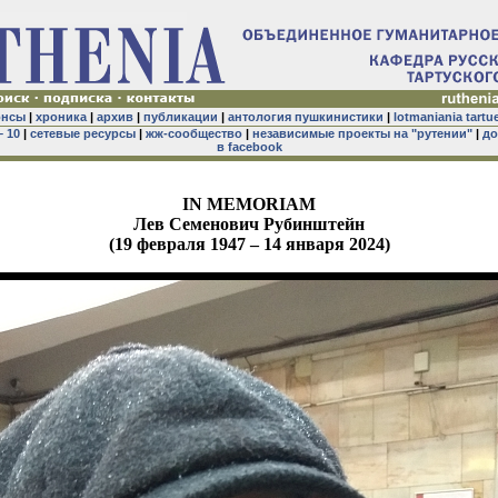
онсы
|
хроника
|
архив
|
публикации
|
антология пушкинистики
|
lotmaniania tartu
– 10
|
сетевые ресурсы
|
жж-сообщество
|
независимые проекты на "рутении"
|
до
в facebook
IN MEMORIAM
Лев Семенович Рубинштейн
(19 февраля 1947 – 14 января 2024)