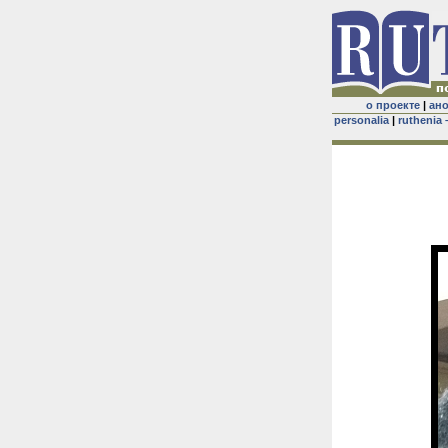
о проекте
|
ан
personalia
|
ruthenia 