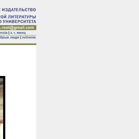
ensia
|
з. г. минц
брые люди
|
ruthenia